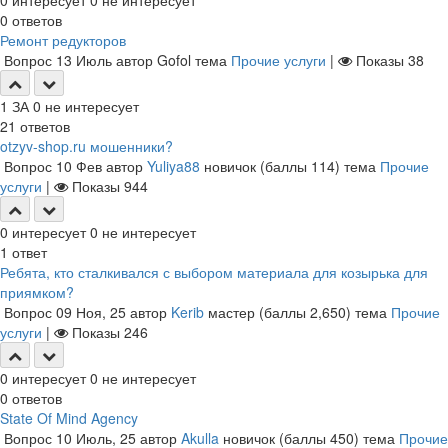
0
интересует
0
не интересует
0
ответов
Ремонт редукторов
Вопрос
13 Июль
автор
Gofol
тема
Прочие услуги
|
Показы
38
1
ЗА
0
не интересует
21
ответов
otzyv-shop.ru мошенники?
Вопрос
10 Фев
автор
Yuliya88
новичок
(баллы
114
)
тема
Прочие
услуги
|
Показы
944
0
интересует
0
не интересует
1
ответ
Ребята, кто сталкивался с выбором материала для козырька для
приямком?
Вопрос
09 Ноя, 25
автор
Kerib
мастер
(баллы
2,650
)
тема
Прочие
услуги
|
Показы
246
0
интересует
0
не интересует
0
ответов
State Of Mind Agency
Вопрос
10 Июль, 25
автор
Akulla
новичок
(баллы
450
)
тема
Прочие