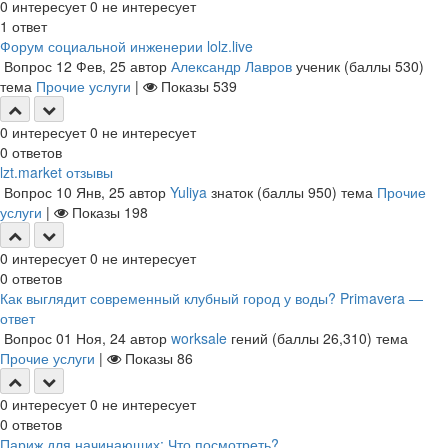
0
интересует
0
не интересует
1
ответ
Форум социальной инженерии lolz.live
Вопрос
12 Фев, 25
автор
Александр Лавров
ученик
(баллы
530
)
тема
Прочие услуги
|
Показы
539
0
интересует
0
не интересует
0
ответов
lzt.market отзывы
Вопрос
10 Янв, 25
автор
Yuliya
знаток
(баллы
950
)
тема
Прочие
услуги
|
Показы
198
0
интересует
0
не интересует
0
ответов
Как выглядит современный клубный город у воды? Primavera —
ответ
Вопрос
01 Ноя, 24
автор
worksale
гений
(баллы
26,310
)
тема
Прочие услуги
|
Показы
86
0
интересует
0
не интересует
0
ответов
Париж для начинающих: Что посмотреть?