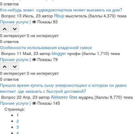
0
ответов
Кто-нибудь знает, судмедэкспертиза может выезжать на дом?
Вопрос
13 Июль, 23
автор
Rbup
мыслитель
(баллы
4,370
)
тема
Прочие услуги
|
Показы
93
0
интересует
0
не интересует
0
ответов
Особенности использования кладочной смеси
Вопрос
11 Май, 23
автор
blogger
профи
(баллы
1,710
)
тема
Прочие услуги
|
Показы
79
0
интересует
0
не интересует
0
ответов
Пришло время купить сыну элекромотоцикл о котором он давно
мечтает ,где заказать с быстрой доставкой?
Вопрос
22 Апр, 23
автор
Alekseev Stas
мудрец
(баллы
9,770
)
тема
Прочие услуги
|
Показы
145
Страница:
1
2
3
4