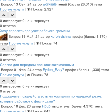
Вопрос
13 Сен, 24
автор
worksale
гений
(баллы
26,310
)
тема
Прочие услуги
|
Показы
2,927
0
интересует
0
не интересует
0
ответов
Хочу спросить про учет рабочего времени
Вопрос
19 Май, 24
автор
korolevishna
профи
(баллы
1,170
)
тема
Прочие услуги
|
Показы
74
0
интересует
0
не интересует
0
ответов
Сервис для передачи посылок заключенным
Вопрос
01 Фев, 24
автор
Eyden_Ezzy7
профи
(баллы
1,330
)
тема
Прочие услуги
|
Показы
78
0
интересует
0
не интересует
0
ответов
Подскажите пожалуйста есть ли компании по лазерной резке,
которые работают с физлицами?
Вопрос
18 Дек, 23
автор
Rbup
мыслитель
(баллы
4,370
)
тема
Прочие услуги
|
Показы
647