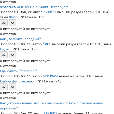
0
ответов
Фотосьемка в ЗАГСе в Санкт-Петербурге
Вопрос
01 Ноя, 22
автор
axied11
высший разум
(баллы
116,104
)
тема
Фото
|
Показы
155
0
интересует
0
не интересует
0
ответов
Как увеличить продажи?
Вопрос
07 Окт, 22
автор
Saraj
высший разум
(баллы
61,276
)
тема
Видео
|
Показы
177
0
интересует
0
не интересует
6
ответов
Где купить iPhone 11?
Вопрос
01 Окт, 22
автор
Mistika24
новичок
(баллы
110
)
тема
Выбор фото техники
|
Показы
749
0
интересует
0
не интересует
0
ответов
Как ускорить видео, чтобы синхронизировать с готовой аудио
дорожкой?
Вопрос
26 Сен, 22
автор
azlotn01
новичок
(баллы
110
)
тема