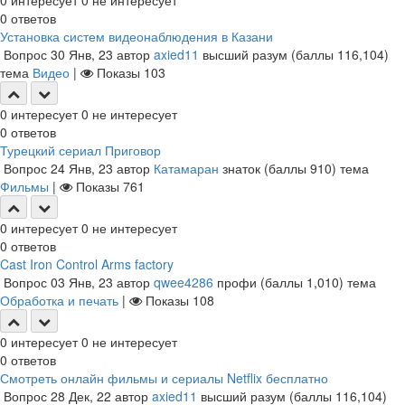
0
интересует
0
не интересует
0
ответов
Установка систем видеонаблюдения в Казани
Вопрос
30 Янв, 23
автор
axied11
высший разум
(баллы
116,104
)
тема
Видео
|
Показы
103
0
интересует
0
не интересует
0
ответов
Турецкий сериал Приговор
Вопрос
24 Янв, 23
автор
Катамаран
знаток
(баллы
910
)
тема
Фильмы
|
Показы
761
0
интересует
0
не интересует
0
ответов
Cast Iron Control Arms factory
Вопрос
03 Янв, 23
автор
qwee4286
профи
(баллы
1,010
)
тема
Обработка и печать
|
Показы
108
0
интересует
0
не интересует
0
ответов
Смотреть онлайн фильмы и сериалы Netflix бесплатно
Вопрос
28 Дек, 22
автор
axied11
высший разум
(баллы
116,104
)