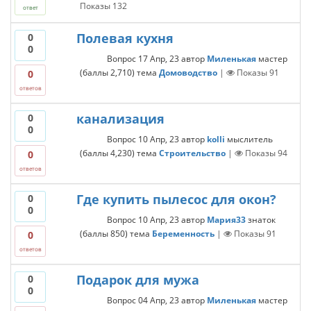
Показы
132
ответ
Полевая кухня
0
0
Вопрос
17 Апр, 23
автор
Миленькая
мастер
(баллы
2,710
)
тема
Домоводство
|
Показы
91
0
ответов
канaлизaция
0
0
Вопрос
10 Апр, 23
автор
kolli
мыслитель
(баллы
4,230
)
тема
Строительство
|
Показы
94
0
ответов
Где купить пылесос для окон?
0
0
Вопрос
10 Апр, 23
автор
Мария33
знаток
(баллы
850
)
тема
Беременность
|
Показы
91
0
ответов
Подарок для мужа
0
0
Вопрос
04 Апр, 23
автор
Миленькая
мастер