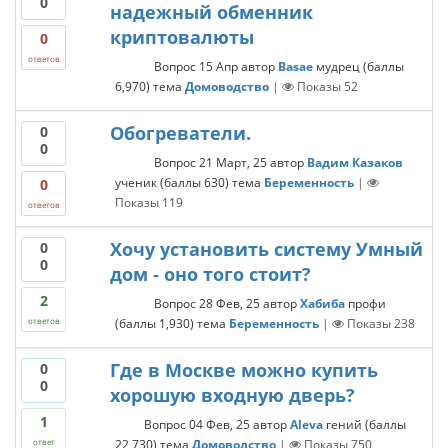
0
надежный обменник
криптовалюты
0
ответов
Вопрос
15 Апр
автор
Basae
мудрец
(баллы
6,970
)
тема
Домоводство
|
Показы
52
Обогреватели.
0
0
Вопрос
21 Март, 25
автор
Вадим Казаков
ученик
(баллы
630
)
тема
Беременность
|
0
Показы
119
ответов
Хочу установить систему Умный
0
0
дом - оно того стоит?
2
Вопрос
28 Фев, 25
автор
Хабиба
профи
(баллы
1,930
)
тема
Беременность
|
Показы
238
ответов
Где в Москве можно купить
0
0
хорошую входную дверь?
1
Вопрос
04 Фев, 25
автор
Aleva
гений
(баллы
22,730
)
тема
Домоводство
|
Показы
750
ответ