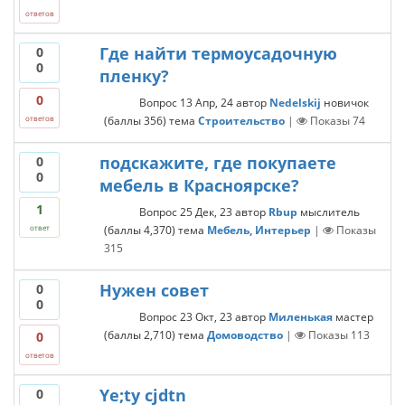
ответов
Где найти термоусадочную
0
0
пленку?
0
Вопрос
13 Апр, 24
автор
Nedelskij
новичок
(баллы
356
)
тема
Строительство
|
Показы
74
ответов
подскажите, где покупаете
0
0
мебель в Красноярске?
1
Вопрос
25 Дек, 23
автор
Rbup
мыслитель
(баллы
4,370
)
тема
Мебель, Интерьер
|
Показы
ответ
315
Нужен совет
0
0
Вопрос
23 Окт, 23
автор
Миленькая
мастер
(баллы
2,710
)
тема
Домоводство
|
Показы
113
0
ответов
Ye;ty cjdtn
0