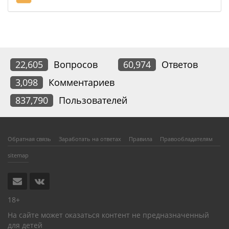
22,605
Вопросов
60,974
Ответов
3,098
Комментариев
837,790
Пользователей
Обратная связь
Заработать на ответах
Правила
Правообладателям
sitemap
18+
На сайте может оказаться контент не предназначенный
для детей