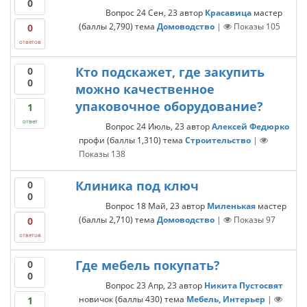
0
Вопрос
24 Сен, 23
автор
Красавица
мастер
(баллы
2,790
)
тема
Домоводство
|
Показы
105
0
ответов
Кто подскажет, где закупить
0
0
можно качественное
упаковочное оборудование?
1
ответ
Вопрос
24 Июль, 23
автор
Алексей Федюрко
профи
(баллы
1,310
)
тема
Строительство
|
Показы
138
Клиника под ключ
0
0
Вопрос
18 Май, 23
автор
Миленькая
мастер
(баллы
2,710
)
тема
Домоводство
|
Показы
97
0
ответов
Где мебель покупать?
0
0
Вопрос
23 Апр, 23
автор
Никита Пустосвят
новичок
(баллы
430
)
тема
Мебель, Интерьер
|
1