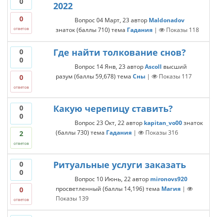
0
2022
0
Вопрос
04 Март, 23
автор
Maldonadov
знаток
(баллы
710
)
тема
Гадания
|
Показы
118
ответов
Где найти толкование снов?
0
0
Вопрос
14 Янв, 23
автор
Ascoll
высший
разум
(баллы
59,678
)
тема
Сны
|
Показы
117
0
ответов
Какую черепицу ставить?
0
0
Вопрос
23 Окт, 22
автор
kapitan_vo00
знаток
(баллы
730
)
тема
Гадания
|
Показы
316
2
ответов
Ритуальные услуги заказать
0
0
Вопрос
10 Июнь, 22
автор
mironovs920
просветленный
(баллы
14,196
)
тема
Магия
|
0
Показы
139
ответов