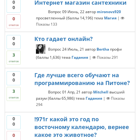
Интернет магазин сантехники
0
0
Вопрос
09 Июнь, 22
автор
mironovs920
просветленный
(баллы
14,196
)
тема
Магия
|
0
Показы
133
ответов
Кто гадает онлайн?
0
0
Вопрос
24 Июль, 21
автор
Bertha
профи
3
(баллы
1,636
)
тема
Гадания
|
Показы
291
ответов
Где лучше всего обучают на
0
0
программированию на Питоне?
3
Вопрос
01 Апр, 21
автор
Mitchell
высший
разум
(баллы
65,986
)
тема
Гадания
|
Показы
ответов
294
!971г какой это год по
0
0
восточному календарю, вернее
какое это животное?
0