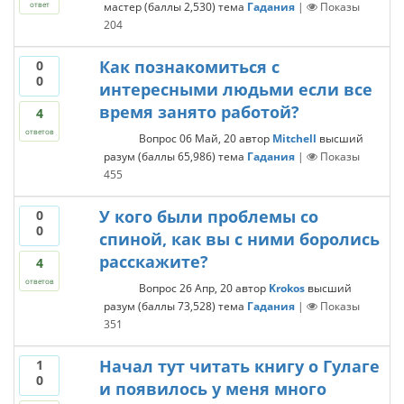
мастер
(баллы
2,530
)
тема
Гадания
|
Показы
ответ
204
Как познакомиться с
0
0
интересными людьми если все
время занято работой?
4
ответов
Вопрос
06 Май, 20
автор
Mitchell
высший
разум
(баллы
65,986
)
тема
Гадания
|
Показы
455
У кого были проблемы со
0
0
спиной, как вы с ними боролись
расскажите?
4
ответов
Вопрос
26 Апр, 20
автор
Krokos
высший
разум
(баллы
73,528
)
тема
Гадания
|
Показы
351
Начал тут читать книгу о Гулаге
1
0
и появилось у меня много