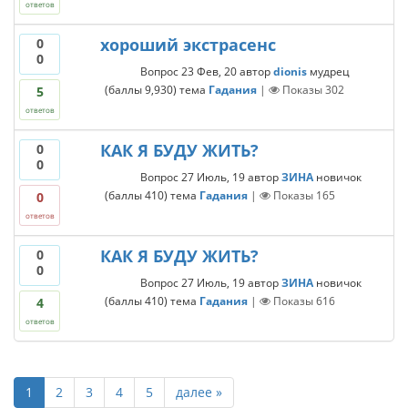
ответов
хороший экстрасенс
0
0
Вопрос
23 Фев, 20
автор
dionis
мудрец
(баллы
9,930
)
тема
Гадания
|
Показы
302
5
ответов
КАК Я БУДУ ЖИТЬ?
0
0
Вопрос
27 Июль, 19
автор
ЗИНА
новичок
(баллы
410
)
тема
Гадания
|
Показы
165
0
ответов
КАК Я БУДУ ЖИТЬ?
0
0
Вопрос
27 Июль, 19
автор
ЗИНА
новичок
(баллы
410
)
тема
Гадания
|
Показы
616
4
ответов
1
2
3
4
5
далее »