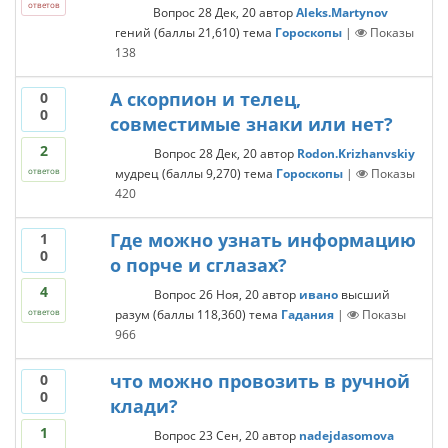
ответов
Вопрос
28 Дек, 20
автор
Aleks.Martynov
гений
(баллы
21,610
)
тема
Гороскопы
|
Показы
138
А скорпион и телец,
0
0
совместимые знаки или нет?
2
Вопрос
28 Дек, 20
автор
Rodon.Krizhanvskiy
мудрец
(баллы
9,270
)
тема
Гороскопы
|
Показы
ответов
420
Где можно узнать информацию
1
0
о порче и сглазах?
4
Вопрос
26 Ноя, 20
автор
ивано
высший
разум
(баллы
118,360
)
тема
Гадания
|
Показы
ответов
966
что можно провозить в ручной
0
0
клади?
1
Вопрос
23 Сен, 20
автор
nadejdasomova