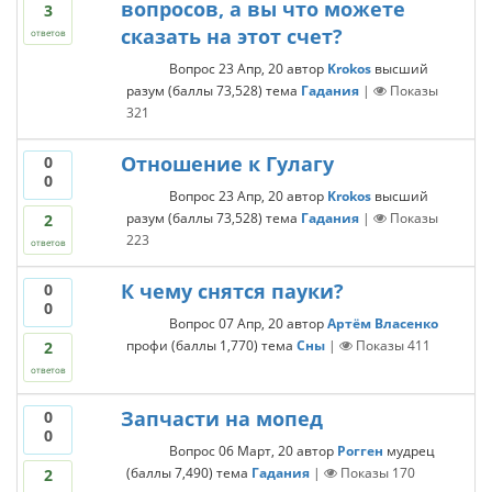
вопросов, а вы что можете
3
сказать на этот счет?
ответов
Вопрос
23 Апр, 20
автор
Krokos
высший
разум
(баллы
73,528
)
тема
Гадания
|
Показы
321
Отношение к Гулагу
0
0
Вопрос
23 Апр, 20
автор
Krokos
высший
разум
(баллы
73,528
)
тема
Гадания
|
Показы
2
223
ответов
К чему снятся пауки?
0
0
Вопрос
07 Апр, 20
автор
Артём Власенко
профи
(баллы
1,770
)
тема
Сны
|
Показы
411
2
ответов
Запчасти на мопед
0
0
Вопрос
06 Март, 20
автор
Рогген
мудрец
(баллы
7,490
)
тема
Гадания
|
Показы
170
2