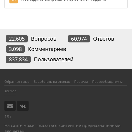
22,605
Вопросов
60,974
Ответов
3,098
Комментариев
837,834
Пользователей
Обратная связь
Заработать на ответах
Правила
Правообладателям
sitemap
18+
На сайте может оказаться контент не предназначенный
для детей