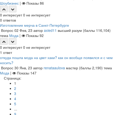
Шоубизнес
|
Показы
86
0
интересует
0
не интересует
0
ответов
Изготовление мерча в Санкт-Петербурге
Вопрос
02 Фев, 23
автор
axied11
высший разум
(баллы
116,104
)
тема
Мода
|
Показы
92
0
интересует
0
не интересует
1
ответ
откуда пошла мода на цвет хаки? как он вообще появился и с чем
носить?
Вопрос
30 Янв, 23
автор
renataaulova
мастер
(баллы
2,190
)
тема
Мода
|
Показы
147
Страница:
1
2
3
4
5
...
9