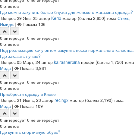
0
интересует
0
не интересует
0
ответов
Где можно закупить белые блузки для женского магазина одежды?
Вопрос
29 Янв, 25
автор
Kerib
мастер
(баллы
2,650
)
тема
Стиль,
Имидж
|
Показы
106
0
интересует
0
не интересует
0
ответов
Под реализацию хочу оптом закупить носки нормального качества.
Где заказать лучше?
Вопрос
05 Март, 24
автор
kairasherbina
профи
(баллы
1,750
)
тема
Мода
|
Показы
3,981
0
интересует
0
не интересует
0
ответов
Приобрести одежду в Киеве
Вопрос
21 Июнь, 23
автор
recingx
мастер
(баллы
2,190
)
тема
Мода
|
Показы
109
0
интересует
0
не интересует
0
ответов
Где купить спортивную обувь?