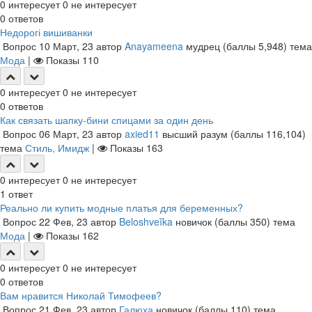
0
интересует
0
не интересует
0
ответов
Недорогі вишиванки
Вопрос
10 Март, 23
автор
Anayameena
мудрец
(баллы
5,948
)
тема
Мода
|
Показы
110
0
интересует
0
не интересует
0
ответов
Как связать шапку-бини спицами за один день
Вопрос
06 Март, 23
автор
axied11
высший разум
(баллы
116,104
)
тема
Стиль, Имидж
|
Показы
163
0
интересует
0
не интересует
1
ответ
Реально ли купить модные платья для беременных?
Вопрос
22 Фев, 23
автор
Beloshveĭka
новичок
(баллы
350
)
тема
Мода
|
Показы
162
0
интересует
0
не интересует
0
ответов
Вам нравится Николай Тимофеев?
Вопрос
21 Фев, 23
автор
Галюха
новичок
(баллы
110
)
тема