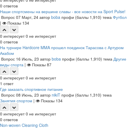
0
интересует
0
не интересует
0
ответов
Наши спортсмены на вершине славы - все новости на Sport Pulse!
Вопрос
07 Март, 24
автор
boba
профи
(баллы
1,910
)
тема
Футбол
|
Показы
134
0
интересует
0
не интересует
0
ответов
На турнире Hardcore MMA прошел поединок Тарасова с Артуром
Акабом
Вопрос
16 Июль, 23
автор
boba
профи
(баллы
1,910
)
тема
Другие
виды спорта
|
Показы
87
0
интересует
0
не интересует
1
ответ
Где заказать спортивное питание
Вопрос
08 Июнь, 23
автор
nikiT
профи
(баллы
1,310
)
тема
Занятия спортом
|
Показы
134
0
интересует
0
не интересует
0
ответов
Non-woven Cleaning Cloth