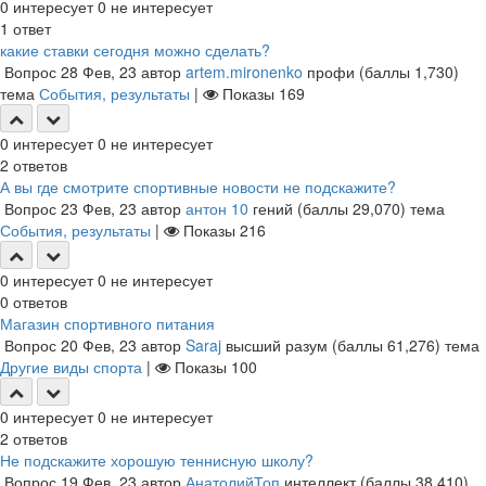
0
интересует
0
не интересует
1
ответ
какие ставки сегодня можно сделать?
Вопрос
28 Фев, 23
автор
artem.mironenko
профи
(баллы
1,730
)
тема
События, результаты
|
Показы
169
0
интересует
0
не интересует
2
ответов
А вы где смотрите спортивные новости не подскажите?
Вопрос
23 Фев, 23
автор
антон 10
гений
(баллы
29,070
)
тема
События, результаты
|
Показы
216
0
интересует
0
не интересует
0
ответов
Магазин спортивного питания
Вопрос
20 Фев, 23
автор
Saraj
высший разум
(баллы
61,276
)
тема
Другие виды спорта
|
Показы
100
0
интересует
0
не интересует
2
ответов
Не подскажите хорошую теннисную школу?
Вопрос
19 Фев, 23
автор
АнатолийТоп
интеллект
(баллы
38,410
)