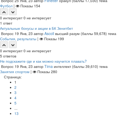
Вопрос
25 Янв, 23
автор
Flinetter
оракул
(баллы
17,030
)
тема
Футбол
|
Показы
154
0
интересует
0
не интересует
1
ответ
Актуальные бонусы и акции в БК Зенитбет
Вопрос
19 Янв, 23
автор
Ascoll
высший разум
(баллы
59,678
)
тема
События, результаты
|
Показы
199
0
интересует
0
не интересует
5
ответов
Не подскажите где и как можно научится плавать?
Вопрос
19 Янв, 23
автор
Tima
интеллект
(баллы
39,610
)
тема
Занятия спортом
|
Показы
280
Страница:
1
2
3
4
5
...
13