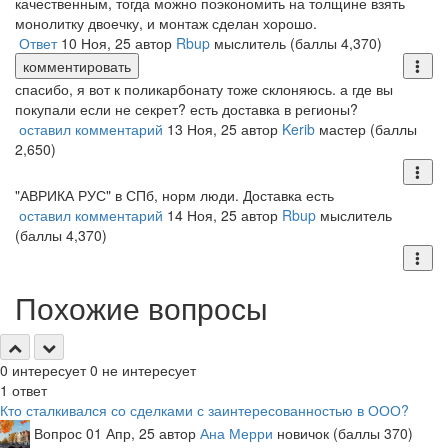
качественным, тогда можно поэкономить на толщине взять
монолитку двоечку, и монтаж сделан хорошо.
Ответ
10 Ноя, 25
автор
Rbup
мыслитель
(баллы
4,370
)
комментировать
спасибо, я вот к поликарбонату тоже склоняюсь. а где вы
покупали если не секрет? есть доставка в регионы?
оставил комментарий
13 Ноя, 25
автор
Kerib
мастер
(баллы
2,650
)
"АВРИКА РУС" в СПб, норм люди. Доставка есть
оставил комментарий
14 Ноя, 25
автор
Rbup
мыслитель
(баллы
4,370
)
Похожие вопросы
0
интересует
0
не интересует
1
ответ
Кто сталкивался со сделками с заинтересованностью в ООО?
Вопрос
01 Апр, 25
автор
Ана Мерри
новичок
(баллы
370
)