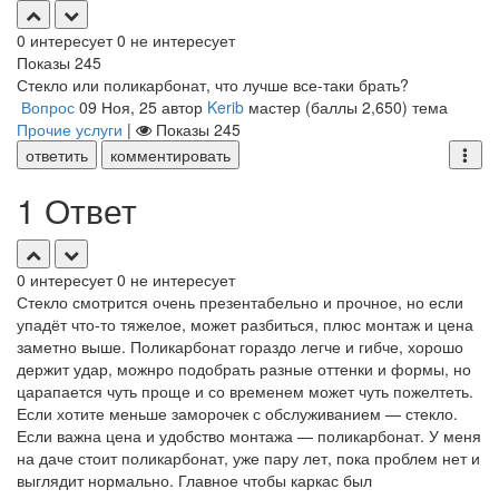
0
интересует
0
не интересует
Показы
245
Стекло или поликарбонат, что лучше все-таки брать?
Вопрос
09 Ноя, 25
автор
Kerib
мастер
(баллы
2,650
)
тема
Прочие услуги
|
Показы
245
ответить
комментировать
1 Ответ
0
интересует
0
не интересует
Стекло смотрится очень презентабельно и прочное, но если
упадёт что-то тяжелое, может разбиться, плюс монтаж и цена
заметно выше. Поликарбонат гораздо легче и гибче, хорошо
держит удар, можнро подобрать разные оттенки и формы, но
царапается чуть проще и со временем может чуть пожелтеть.
Если хотите меньше заморочек с обслуживанием — стекло.
Если важна цена и удобство монтажа — поликарбонат. У меня
на даче стоит поликарбонат, уже пару лет, пока проблем нет и
выглядит нормально. Главное чтобы каркас был