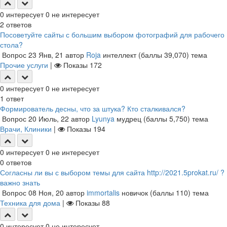
0
интересует
0
не интересует
2
ответов
Посоветуйте сайты с большим выбором фотографий для рабочего
стола?
Вопрос
23 Янв, 21
автор
Roja
интеллект
(баллы
39,070
)
тема
Прочие услуги
|
Показы
172
0
интересует
0
не интересует
1
ответ
Формирователь десны, что за штука? Кто сталкивался?
Вопрос
20 Июль, 22
автор
Lyunya
мудрец
(баллы
5,750
)
тема
Врачи, Клиники
|
Показы
194
0
интересует
0
не интересует
0
ответов
Согласны ли вы с выбором темы для сайта http://2021.5prokat.ru/ ?
важно знать
Вопрос
08 Ноя, 20
автор
immortalis
новичок
(баллы
110
)
тема
Техника для дома
|
Показы
88
0
интересует
0
не интересует