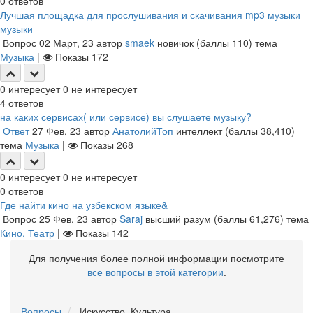
0
ответов
Лучшая площадка для прослушивания и скачивания mp3 музыки
музыки
Вопрос
02 Март, 23
автор
smaek
новичок
(баллы
110
)
тема
Музыка
|
Показы
172
0
интересует
0
не интересует
4
ответов
на каких сервисах( или сервисе) вы слушаете музыку?
Ответ
27 Фев, 23
автор
АнатолийТоп
интеллект
(баллы
38,410
)
тема
Музыка
|
Показы
268
0
интересует
0
не интересует
0
ответов
Где найти кино на узбекском языке&
Вопрос
25 Фев, 23
автор
Saraj
высший разум
(баллы
61,276
)
тема
Кино, Театр
|
Показы
142
Для получения более полной информации посмотрите
все вопросы в этой категории
.
Вопросы
Искусство, Культура