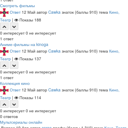
Смотреть фильмы
Ответ
12 Май
автор
Cawka
знаток
(баллы
910
)
тема
Кино,
Театр
|
Показы
188
0
интересует
0
не интересует
1
ответ
Аниме-фильмы на kinoga
Ответ
12 Май
автор
Cawka
знаток
(баллы
910
)
тема
Кино,
Театр
|
Показы
137
0
интересует
0
не интересует
1
ответ
Коллекция кино
Ответ
12 Май
автор
Cawka
знаток
(баллы
910
)
тема
Кино,
Театр
|
Показы
114
0
интересует
0
не интересует
0
ответов
Мультсериалы онлайн
Вопрос
19 Апр
автор
corso
профи
(баллы
1,310
)
тема
Кино, Театр