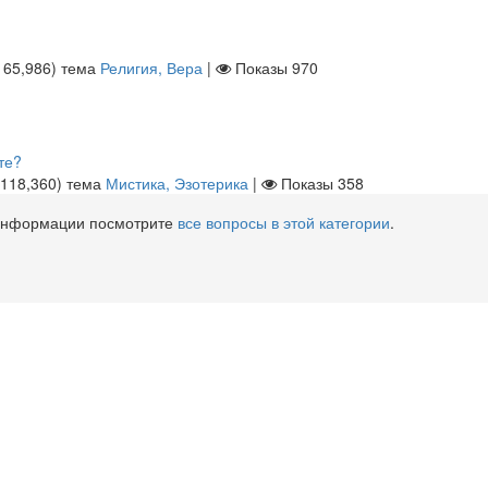
ы
65,986
)
тема
Религия, Вера
|
Показы
970
те?
118,360
)
тема
Мистика, Эзотерика
|
Показы
358
 информации посмотрите
все вопросы в этой категории
.