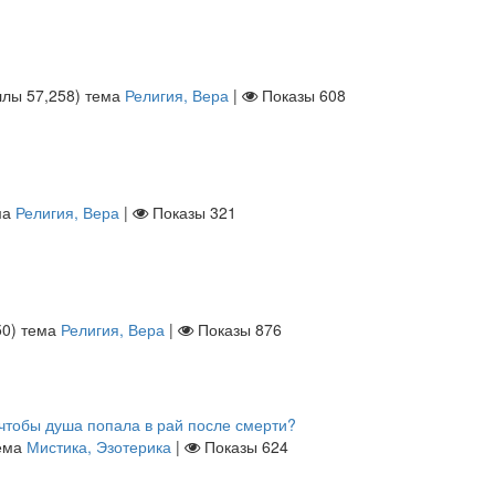
ллы
57,258
)
тема
Религия, Вера
|
Показы
608
ма
Религия, Вера
|
Показы
321
50
)
тема
Религия, Вера
|
Показы
876
 чтобы душа попала в рай после смерти?
ема
Мистика, Эзотерика
|
Показы
624