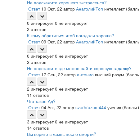
Не подскажите хорошего экстрасенса?
Ответ
10 Окт, 22
автор
АнатолийТоп
интеллект
(бал
0
интересует
0
не интересует
2
ответов
К кому обратиться чтоб погадали хорошо?
Ответ
09 Окт, 22
автор
АнатолийТоп
интеллект
(бал
0
интересует
0
не интересует
2
ответов
Не подскажите где можно найти хорошую гадалку?
Ответ
17 Сен, 22
автор
антонио
высший разум
(балл
2
интересует
0
не интересует
11
ответов
Что такое Ад?
Ответ
04 Авг, 22
автор
sverhrazum444
ученик
(баллы
3
интересует
0
не интересует
14
ответов
Вы верите в жизнь после смерти?