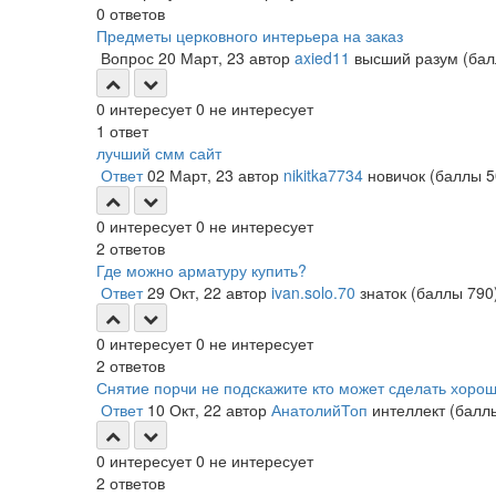
0
ответов
Предметы церковного интерьера на заказ
Вопрос
20 Март, 23
автор
axied11
высший разум
(ба
0
интересует
0
не интересует
1
ответ
лучший смм сайт
Ответ
02 Март, 23
автор
nikitka7734
новичок
(баллы
5
0
интересует
0
не интересует
2
ответов
Где можно арматуру купить?
Ответ
29 Окт, 22
автор
ivan.solo.70
знаток
(баллы
790
0
интересует
0
не интересует
2
ответов
Снятие порчи не подскажите кто может сделать хорош
Ответ
10 Окт, 22
автор
АнатолийТоп
интеллект
(бал
0
интересует
0
не интересует
2
ответов