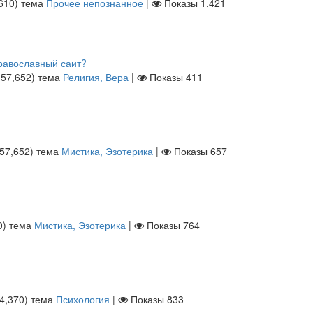
610
)
тема
Прочее непознанное
|
Показы
1,421
равославный саит?
ы
57,652
)
тема
Религия, Вера
|
Показы
411
57,652
)
тема
Мистика, Эзотерика
|
Показы
657
0
)
тема
Мистика, Эзотерика
|
Показы
764
4,370
)
тема
Психология
|
Показы
833