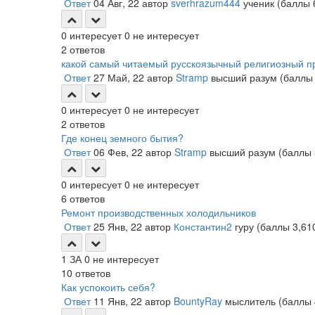
Ответ
04 Авг, 22
автор
sverhrazum444
ученик
(баллы
0
интересует
0
не интересует
2
ответов
какой самый читаемый русскоязычный религиозный п
Ответ
27 Май, 22
автор
Stramp
высший разум
(балл
0
интересует
0
не интересует
2
ответов
Где конец земного бытия?
Ответ
06 Фев, 22
автор
Stramp
высший разум
(баллы
0
интересует
0
не интересует
6
ответов
Ремонт производственных холодильников
Ответ
25 Янв, 22
автор
Константин2
гуру
(баллы
3,61
1
ЗА
0
не интересует
10
ответов
Как успокоить себя?
Ответ
11 Янв, 22
автор
BountyRay
мыслитель
(баллы