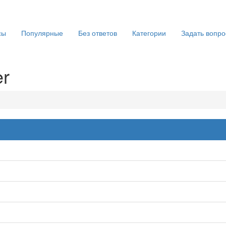
сы
Популярные
Без ответов
Категории
Задать вопро
er