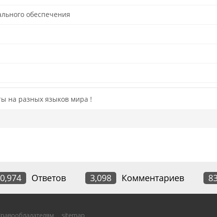
ального обеспечения
ты на разных языков мира !
0,974
Ответов
3,098
Комментариев
8
равообладателям
sitemap