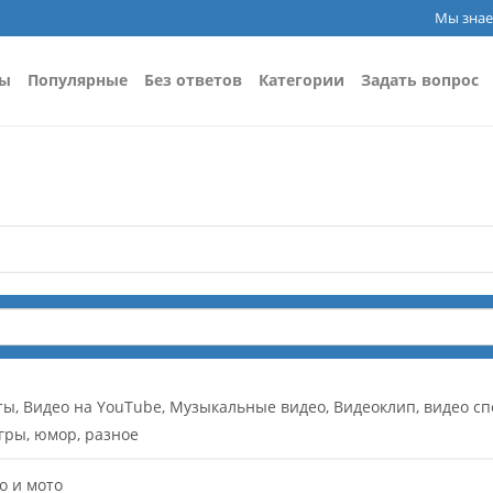
Мы знае
сы
Популярные
Без ответов
Категории
Задать вопрос
ты, Видео на YouTube, Музыкальные видео, Видеоклип, видео сп
игры, юмор, разное
о и мото