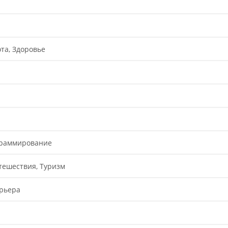
та, Здоровье
граммирование
тешествия, Туризм
арьера