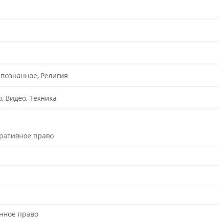
епознанное, Религия
о, Видео, Техника
ративное право
нное право