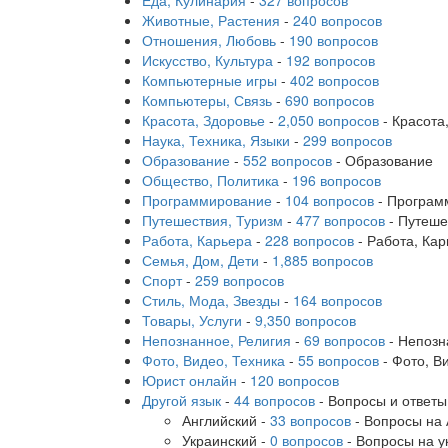
Еда, Кулинария
-
327 вопросов
Животные, Растения
-
240 вопросов
Отношения, Любовь
-
190 вопросов
Искусство, Культура
-
192 вопросов
Компьютерные игры
-
402 вопросов
Компьютеры, Связь
-
690 вопросов
Красота, Здоровье
-
2,050 вопросов
- Красота
Наука, Техника, Языки
-
299 вопросов
Образование
-
552 вопросов
- Образование
Общество, Политика
-
196 вопросов
Программирование
-
104 вопросов
- Програм
Путешествия, Туризм
-
477 вопросов
- Путеше
Работа, Карьера
-
228 вопросов
- Работа, Ка
Семья, Дом, Дети
-
1,885 вопросов
Спорт
-
259 вопросов
Стиль, Мода, Звезды
-
164 вопросов
Товары, Услуги
-
9,350 вопросов
Непознанное, Религия
-
69 вопросов
- Непозн
Фото, Видео, Техника
-
55 вопросов
- Фото, В
Юрист онлайн
-
120 вопросов
Другой язык
-
44 вопросов
- Вопросы и ответы
Английский
-
33 вопросов
- Вопросы на 
Украинский
-
0 вопросов
- Вопросы на у