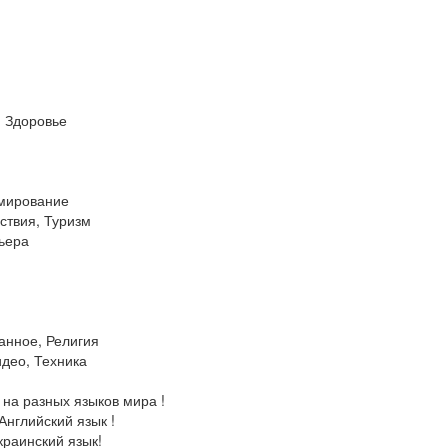
, Здоровье
мирование
ствия, Туризм
рьера
анное, Религия
идео, Техника
 на разных языков мира !
Английский язык !
краинский язык!