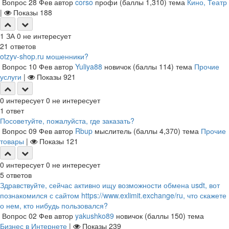
Вопрос
28 Фев
автор
corso
профи
(баллы
1,310
)
тема
Кино, Театр
|
Показы
188
1
ЗА
0
не интересует
21
ответов
otzyv-shop.ru мошенники?
Вопрос
10 Фев
автор
Yuliya88
новичок
(баллы
114
)
тема
Прочие
услуги
|
Показы
921
0
интересует
0
не интересует
1
ответ
Посоветуйте, пожалуйста, где заказать?
Вопрос
09 Фев
автор
Rbup
мыслитель
(баллы
4,370
)
тема
Прочие
товары
|
Показы
121
0
интересует
0
не интересует
5
ответов
Здравствуйте, сейчас активно ищу возможности обмена usdt, вот
познакомился с сайтом https://www.exlimit.exchange/ru, что скажете
о нем, кто нибудь пользовался?
Вопрос
02 Фев
автор
yakushko89
новичок
(баллы
150
)
тема
Бизнес в Интернете
|
Показы
239