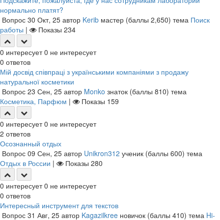
Подскажите, пожалуйста, где у нас сотрудникам лабораторий
нормально платят?
Вопрос
30 Окт, 25
автор
Kerib
мастер
(баллы
2,650
)
тема
Поиск
работы
|
Показы
234
0
интересует
0
не интересует
0
ответов
Мій досвід співпраці з українськими компаніями з продажу
натуральної косметики
Вопрос
23 Сен, 25
автор
Monko
знаток
(баллы
810
)
тема
Косметика, Парфюм
|
Показы
159
0
интересует
0
не интересует
2
ответов
Осознанный отдых
Вопрос
09 Сен, 25
автор
Unikron312
ученик
(баллы
600
)
тема
Отдых в России
|
Показы
280
0
интересует
0
не интересует
0
ответов
Интересный инструмент для текстов
Вопрос
31 Авг, 25
автор
Kagazilkree
новичок
(баллы
410
)
тема
Hi-