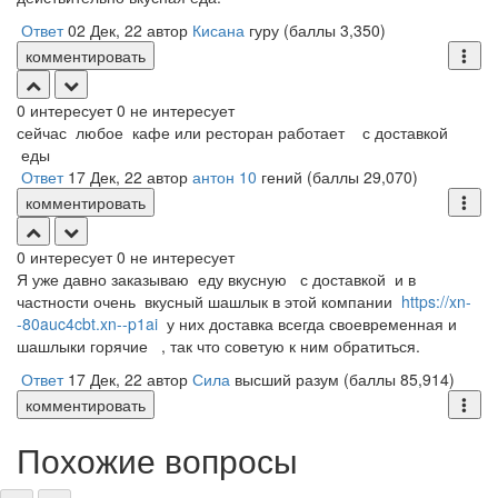
Ответ
02 Дек, 22
автор
Кисана
гуру
(баллы
3,350
)
комментировать
0
интересует
0
не интересует
сейчас любое кафе или ресторан работает с доставкой
еды
Ответ
17 Дек, 22
автор
антон 10
гений
(баллы
29,070
)
комментировать
0
интересует
0
не интересует
Я уже давно заказываю еду вкусную с доставкой и в
частности очень вкусный шашлык в этой компании
https://xn-
-80auc4cbt.xn--p1ai
у них доставка всегда своевременная и
шашлыки горячие , так что советую к ним обратиться.
Ответ
17 Дек, 22
автор
Сила
высший разум
(баллы
85,914
)
комментировать
Похожие вопросы