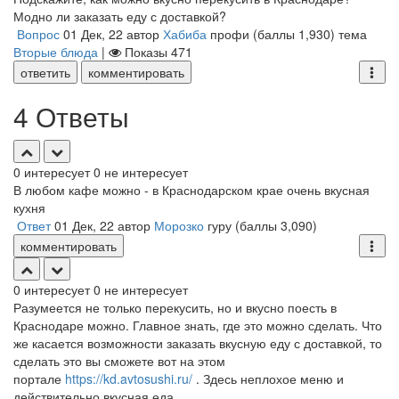
Модно ли заказать еду с доставкой?
Вопрос
01 Дек, 22
автор
Хабиба
профи
(баллы
1,930
)
тема
Вторые блюда
|
Показы
471
ответить
комментировать
4 Ответы
0
интересует
0
не интересует
В любом кафе можно - в Краснодарском крае очень вкусная
кухня
Ответ
01 Дек, 22
автор
Морозко
гуру
(баллы
3,090
)
комментировать
0
интересует
0
не интересует
Разумеется не только перекусить, но и вкусно поесть в
Краснодаре можно. Главное знать, где это можно сделать. Что
же касается возможности заказать вкусную еду с доставкой, то
сделать это вы сможете вот на этом
портале
https://kd.avtosushi.ru/
. Здесь неплохое меню и
действительно вкусная еда.