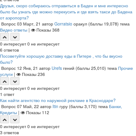
Друзья, скоро собираюсь отправиться в Баден и мне интересно
было бы узнать где можно перекусить и где взять такси до Бадена
от аэропорта?
Вопрос
03 Март, 21
автор
Gorratsio
оракул
(баллы
19,078
)
тема
Видео ответы
|
Показы
368
0
интересует
0
не интересует
6
ответов
Посоветуйте хорошую доставку еды в Питере , что бы вкусно
было?
Вопрос
12 Янв, 21
автор
Urefs
гений
(баллы
25,010
)
тема
Прочие
услуги
|
Показы
236
0
интересует
0
не интересует
1
ответ
Как найти агентство по наружной рекламе в Краснодаре?
Вопрос
07 Май, 22
автор
Itin
гуру
(баллы
3,170
)
тема
Банки,
Кредиты
|
Показы
112
0
интересует
0
не интересует
3
ответов