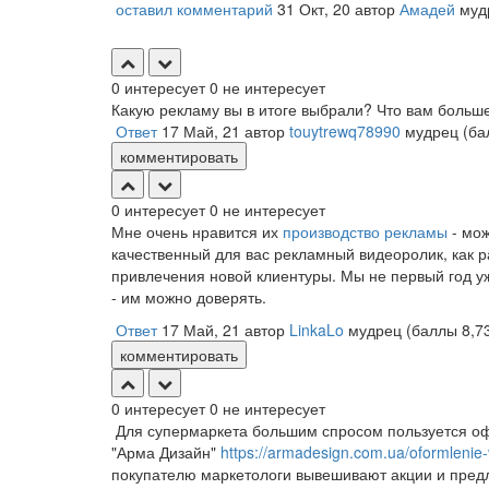
оставил комментарий
31 Окт, 20
автор
Амадей
муд
0
интересует
0
не интересует
Какую рекламу вы в итоге выбрали? Что вам больше
Ответ
17 Май, 21
автор
touytrewq78990
мудрец
(б
комментировать
0
интересует
0
не интересует
Мне очень нравится их
производство рекламы
- мож
качественный для вас рекламный видеоролик, как ра
привлечения новой клиентуры. Мы не первый год у
- им можно доверять.
Ответ
17 Май, 21
автор
LinkaLo
мудрец
(баллы
8,7
комментировать
0
интересует
0
не интересует
Для супермаркета большим спросом пользуется оф
"Арма Дизайн"
https://armadesign.com.ua/oformlenie-
покупателю маркетологи вывешивают акции и предл