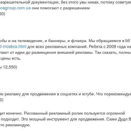
азрешительной документации, без этого увы никак, потому совету
mcagroup.com.ua
они помогают с разрешением
50
)
обы и на телевидение, и баннеры, и флаера. Мы обращаемся в btl
btl-moskva.html
для всех рекламных компаний. Ребята с 2009 года на
лают от идеи до размещения внешней рекламы. Так сказать, полны
 цены есть.
лы
12,550
)
ую рекламу для продвижения в соцсетях и ютубе. Что порекоменду
0
)
ит конечно. Рисованный рекламный ролик пользуется огромной
e подходит. Это мощный инструмент для продвижения. Сами Дудл 
что рекомендую.