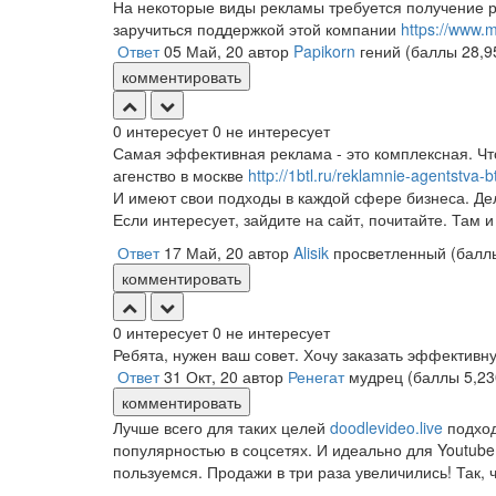
На некоторые виды рекламы требуется получение р
заручиться поддержкой этой компании
https://www.
Ответ
05 Май, 20
автор
Papikorn
гений
(баллы
28,9
комментировать
0
интересует
0
не интересует
Самая эффективная реклама - это комплексная. Чт
агенство в москве
http://1btl.ru/reklamnie-agentstva-
И имеют свои подходы в каждой сфере бизнеса. Де
Если интересует, зайдите на сайт, почитайте. Там и
Ответ
17 Май, 20
автор
Alisik
просветленный
(бал
комментировать
0
интересует
0
не интересует
Ребята, нужен ваш совет. Хочу заказать эффективн
Ответ
31 Окт, 20
автор
Ренегат
мудрец
(баллы
5,23
комментировать
Лучше всего для таких целей
doodlevideo.live
подход
популярностью в соцсетях. И идеально для Youtub
пользуемся. Продажи в три раза увеличились! Так, 