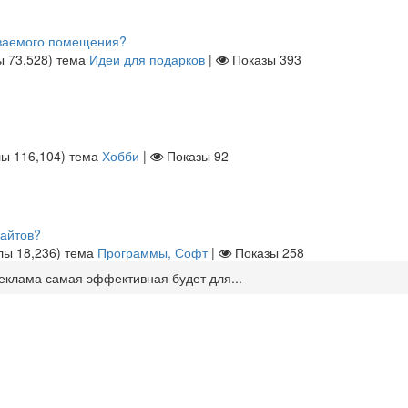
иваемого помещения?
лы
73,528
)
тема
Идеи для подарков
|
Показы
393
лы
116,104
)
тема
Хобби
|
Показы
92
сайтов?
ллы
18,236
)
тема
Программы, Софт
|
Показы
258
еклама самая эффективная будет для...