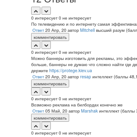
0
интересует
0
не интересует
По телевидению и по интернету самая эффективна
Ответ
20 Апр, 20
автор
Mitchell
высший разум
(бал
комментировать
0
интересует
0
не интересует
Можно баннеры изготовить для рекламы, это эффек
больше, баннеры не думаю что сложно найти где д
держите
https://protege.kiev.ua
Ответ
20 Апр, 20
автор
resap
интеллект
(баллы
48,
комментировать
0
интересует
0
не интересует
Возможно реклама на билбордах конечно же
Ответ
05 Май, 20
автор
Marshak
интеллект
(баллы
комментировать
0
интересует
0
не интересует