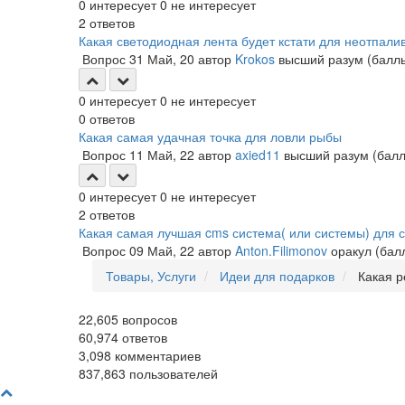
0
интересует
0
не интересует
2
ответов
Какая светодиодная лента будет кстати для неотпал
Вопрос
31 Май, 20
автор
Krokos
высший разум
(бал
0
интересует
0
не интересует
0
ответов
Какая самая удачная точка для ловли рыбы
Вопрос
11 Май, 22
автор
axied11
высший разум
(бал
0
интересует
0
не интересует
2
ответов
Какая самая лучшая cms система( или системы) для 
Вопрос
09 Май, 22
автор
Anton.Filimonov
оракул
(ба
Товары, Услуги
Идеи для подарков
Какая р
22,605
вопросов
60,974
ответов
3,098
комментариев
837,863
пользователей