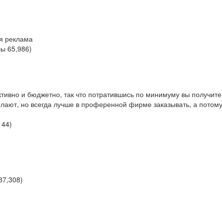
я реклама
лы
65,986
)
тивно и бюджетно, так что потратившись по минимуму вы получите
елают, но всегда лучше в проференной фирме заказывать, а потом
144
)
37,308
)