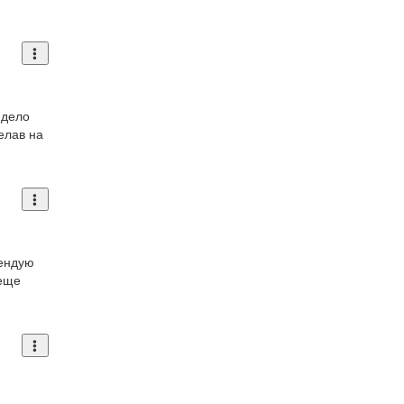
 дело
елав на
мендую
 еще