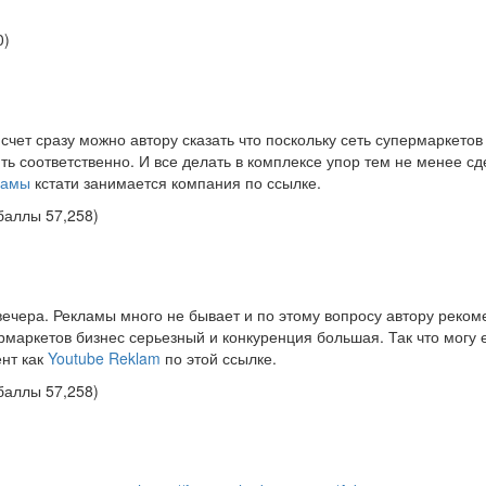
0
)
счет сразу можно автору сказать что поскольку сеть супермаркетов
ть соответственно. И все делать в комплексе упор тем не менее сд
ламы
кстати занимается компания по ссылке.
баллы
57,258
)
ечера. Рекламы много не бывает и по этому вопросу автору реко
рмаркетов бизнес серьезный и конкуренция большая. Так что могу
ент как
Youtube Reklam
по этой ссылке.
баллы
57,258
)