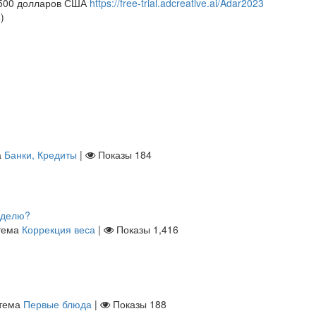
 500 долларов США
https://free-trial.adcreative.ai/Adar2023
8
)
а
Банки, Кредиты
|
Показы
184
еделю?
тема
Коррекция веса
|
Показы
1,416
тема
Первые блюда
|
Показы
188