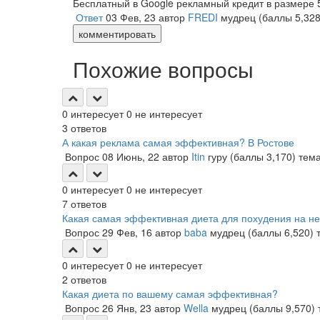
Бесплатный в Google рекламный кредит в размере
Ответ
03 Фев, 23
автор
FREDI
мудрец
(баллы
5,32
комментировать
Похожие вопросы
0
интересует
0
не интересует
3
ответов
А какая реклама самая эффективная? В Ростове
Вопрос
08 Июнь, 22
автор
Itin
гуру
(баллы
3,170
)
тем
0
интересует
0
не интересует
7
ответов
Какая самая эффективная диета для похудения на н
Вопрос
29 Фев, 16
автор
baba
мудрец
(баллы
6,520
)
0
интересует
0
не интересует
2
ответов
Какая диета по вашему самая эффективная?
Вопрос
26 Янв, 23
автор
Wella
мудрец
(баллы
9,570
)