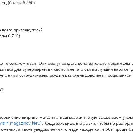
рец
(баллы
5,550
)
 всего приглянулось?
аллы
6,710
)
ет е ознакомиться. Они смогут создать действительно максимальн
з таки для супермаркета - как по мне, это самый лучший вариант 
же с ними сотрудничаем, каждый раз очень довольны проделанной
30
)
ормление витрины магазина, наш магазин такую заказываем у ко
vitrin-magazinov-kiev/
. Когда заходишь в магазин, чтобы не растеря
ожения, а также уведомления что и где находятся, чтобы проще б