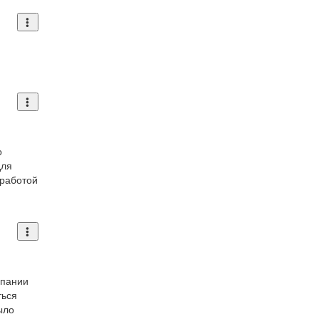
о
для
 работой
мпании
ться
ыло