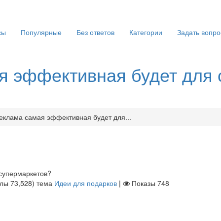
сы
Популярные
Без ответов
Категории
Задать вопро
я эффективная будет для 
еклама самая эффективная будет для...
 супермаркетов?
ллы
73,528
)
тема
Идеи для подарков
|
Показы
748