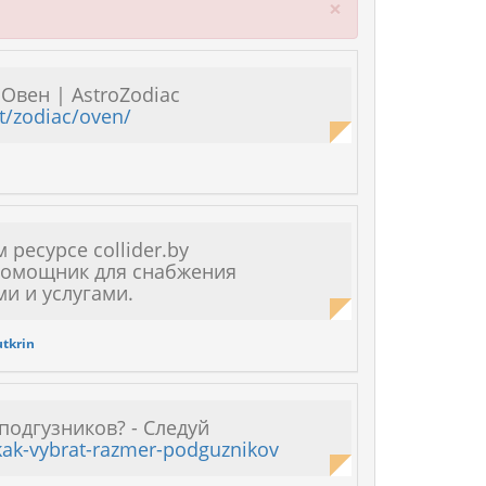
Close
×
Овен | AstroZodiac
et/zodiac/oven/
 ресурсе collider.by
помощник для снабжения
и и услугами.
utkrin
подгузников? - Следуй
/kak-vybrat-razmer-podguznikov