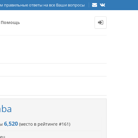
м правильные ответы на все Ваши вопросы
Помощь
aba
6,520
лы
(место в рейтинге #
161
)
рец