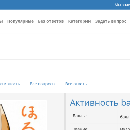
Мы знае
сы
Популярные
Без ответов
Категории
Задать вопрос
ктивность
Все вопросы
Все ответы
Активность b
Баллы:
бал
Звание:
муд