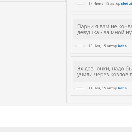
17 Июнь, 18
автор
sledu
Парни я вам не конве
девушка - за мной н
13 Ноя, 15
автор
baba
Эх девчонки, надо бы
учили через козлов 
11 Ноя, 15
автор
baba