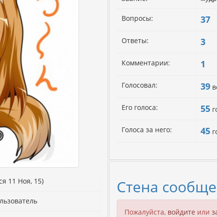
Вопросы:
37
Ответы:
3
Комментарии:
1
Голосовал:
39
в
Его голоса:
55
г
Голоса за него:
45
г
я 11 Ноя, 15)
Стена сообще
льзователь
Пожалуйста,
войдите
или
з