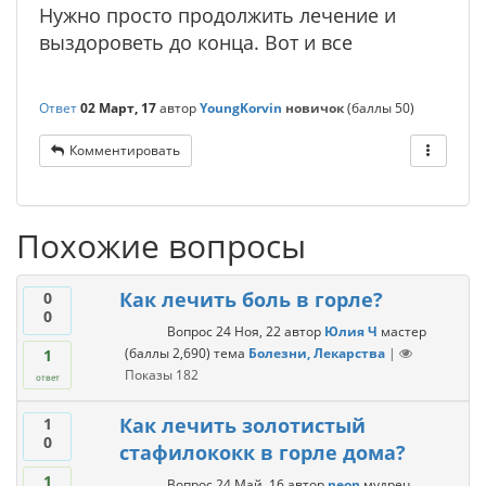
Нужно просто продолжить лечение и
выздороветь до конца. Вот и все
Ответ
02 Март, 17
автор
YoungKorvin
новичок
(баллы
50
)
Комментировать
Похожие вопросы
Как лечить боль в горле?
0
0
Вопрос
24 Ноя, 22
автор
Юлия Ч
мастер
(баллы
2,690
)
тема
Болезни, Лекарства
|
1
Показы
182
ответ
Как лечить золотистый
1
0
стафилококк в горле дома?
1
Вопрос
24 Май, 16
автор
neon
мудрец