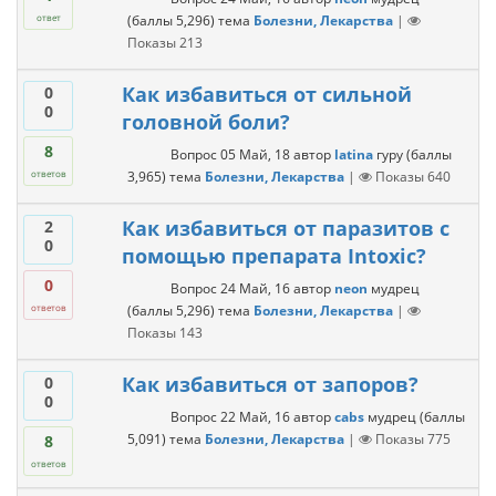
(баллы
5,296
)
тема
Болезни, Лекарства
|
ответ
Показы
213
Как избавиться от сильной
0
0
головной боли?
8
Вопрос
05 Май, 18
автор
latina
гуру
(баллы
3,965
)
тема
Болезни, Лекарства
|
Показы
640
ответов
Как избавиться от паразитов с
2
0
помощью препарата Intoxic?
0
Вопрос
24 Май, 16
автор
neon
мудрец
(баллы
5,296
)
тема
Болезни, Лекарства
|
ответов
Показы
143
Как избавиться от запоров?
0
0
Вопрос
22 Май, 16
автор
cabs
мудрец
(баллы
5,091
)
тема
Болезни, Лекарства
|
Показы
775
8
ответов