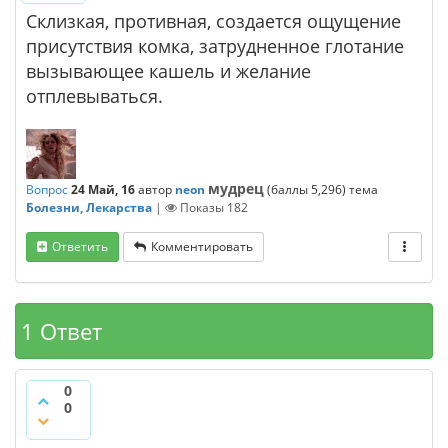
Склизкая, противная, создается ощущение
присутствия комка, затрудненное глотание
вызывающее кашель и желание
отплевываться.
мудрец
Вопрос
24 Май, 16
автор
neon
(баллы
5,296
)
тема
Болезни, Лекарства
|
Показы
182
Ответить
Комментировать
1 Ответ
0
0