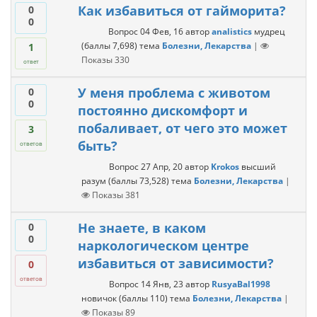
Как избавиться от гайморита?
0
0
Вопрос
04 Фев, 16
автор
analistics
мудрец
(баллы
7,698
)
тема
Болезни, Лекарства
|
1
Показы
330
ответ
У меня проблема с животом
0
0
постоянно дискомфорт и
побаливает, от чего это может
3
быть?
ответов
Вопрос
27 Апр, 20
автор
Krokos
высший
разум
(баллы
73,528
)
тема
Болезни, Лекарства
|
Показы
381
Не знаете, в каком
0
0
наркологическом центре
избавиться от зависимости?
0
ответов
Вопрос
14 Янв, 23
автор
RusyaBal1998
новичок
(баллы
110
)
тема
Болезни, Лекарства
|
Показы
89