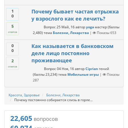
Почему бывает частая отрыжка
1
0
у взрослого как ее лечить?
5
Вопрос
25 Май, 16
автор
yoga
мастер
(баллы
2,480
)
тема
Болезни, Лекарства
|
Показы
653
ответов
Как называется в банковском
0
0
деле лицо постоянно
проживающее
2
ответов
Вопрос
04 Ноя, 16
автор
Ciprian
гений
(баллы
23,234
)
тема
Мобильные игры
|
Показы
287
Красота, Здоровье
Болезни, Лекарства
Почему постоянно собирается слизь в горле...
22,605
вопросов
60,974