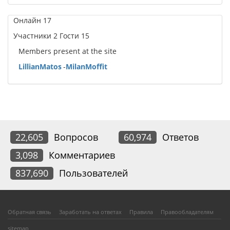
Онлайн
17
Участники
2
Гости
15
Members present at the site
LillianMatos
-
MilanMoffit
22,605
Вопросов
60,974
Ответов
3,098
Комментариев
837,690
Пользователей
Обратная связь
Заработать на ответах
Правила
Правообладателям
sitemap