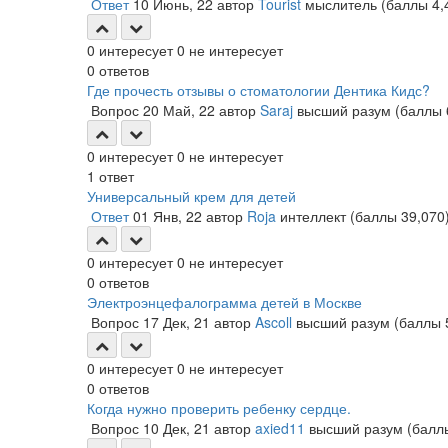
Ответ
10 Июнь, 22
автор
Tourist
мыслитель
(баллы
4,
0
интересует
0
не интересует
0
ответов
Где прочесть отзывы о стоматологии Дентика Кидс?
Вопрос
20 Май, 22
автор
Saraj
высший разум
(баллы
0
интересует
0
не интересует
1
ответ
Универсальный крем для детей
Ответ
01 Янв, 22
автор
Roja
интеллект
(баллы
39,070
0
интересует
0
не интересует
0
ответов
Электроэнцефалограмма детей в Москве
Вопрос
17 Дек, 21
автор
Ascoll
высший разум
(баллы
0
интересует
0
не интересует
0
ответов
Когда нужно проверить ребенку сердце.
Вопрос
10 Дек, 21
автор
axied11
высший разум
(бал