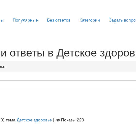
сы
Популярные
Без ответов
Категории
Задать вопро
и ответы в Детское здоров
вье
90
)
тема
Детское здоровье
|
Показы
223