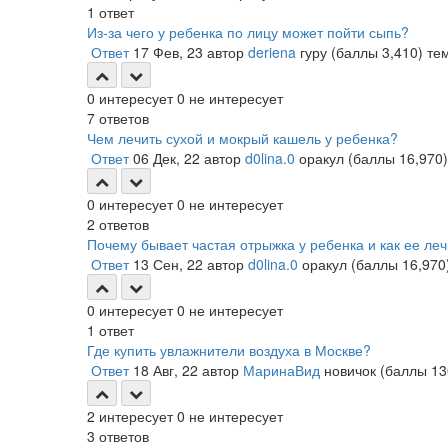
1
ответ
Из-за чего у ребенка по лицу может пойти сыпь?
Ответ
17 Фев, 23
автор
deriena
гуру
(баллы
3,410
)
те
0
интересует
0
не интересует
7
ответов
Чем лечить сухой и мокрый кашель у ребенка?
Ответ
06 Дек, 22
автор
d0lina.0
оракул
(баллы
16,970
)
0
интересует
0
не интересует
2
ответов
Почему бывает частая отрыжка у ребенка и как ее леч
Ответ
13 Сен, 22
автор
d0lina.0
оракул
(баллы
16,970
0
интересует
0
не интересует
1
ответ
Где купить увлажнители воздуха в Москве?
Ответ
18 Авг, 22
автор
МаринаВид
новичок
(баллы
13
2
интересует
0
не интересует
3
ответов