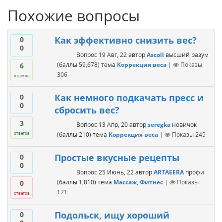
Похожие вопросы
Как эффективно снизить вес?
0
0
Вопрос
19 Авг, 22
автор
Ascoll
высший разум
(баллы
59,678
)
тема
Коррекция веса
|
Показы
6
306
ответов
Как немного подкачать пресс и
0
0
сбросить вес?
3
Вопрос
13 Апр, 20
автор
seregka
новичок
(баллы
210
)
тема
Коррекция веса
|
Показы
245
ответов
Простые вкусные рецепты
0
0
Вопрос
25 Июнь, 22
автор
ARTAEERA
профи
(баллы
1,810
)
тема
Массаж, Фитнес
|
Показы
0
121
ответов
Подольск, ищу хороший
0