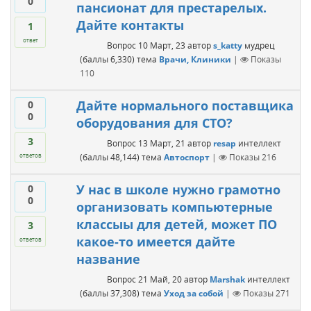
0
пансионат для престарелых.
Дайте контакты
1
ответ
Вопрос
10 Март, 23
автор
s_katty
мудрец
(баллы
6,330
)
тема
Врачи, Клиники
|
Показы
110
Дайте нормального поставщика
0
0
оборудования для СТО?
3
Вопрос
13 Март, 21
автор
resap
интеллект
(баллы
48,144
)
тема
Автоспорт
|
Показы
216
ответов
У нас в школе нужно грамотно
0
0
организовать компьютерные
классыы для детей, может ПО
3
какое-то имеется дайте
ответов
название
Вопрос
21 Май, 20
автор
Marshak
интеллект
(баллы
37,308
)
тема
Уход за собой
|
Показы
271