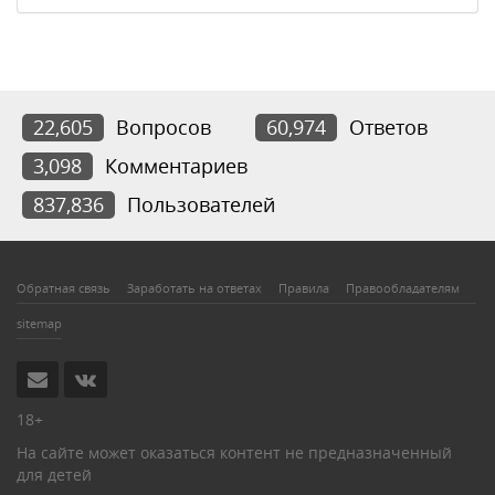
22,605
Вопросов
60,974
Ответов
3,098
Комментариев
837,836
Пользователей
Обратная связь
Заработать на ответах
Правила
Правообладателям
sitemap
18+
На сайте может оказаться контент не предназначенный
для детей