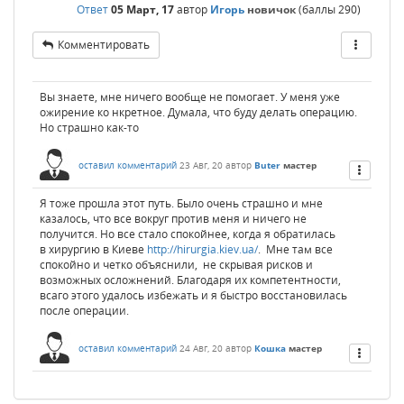
Ответ
05 Март, 17
автор
Игорь
новичок
(баллы
290
)
Комментировать
Вы знаете, мне ничего вообще не помогает. У меня уже
ожирение ко нкретное. Думала, что буду делать операцию.
Но страшно как-то
оставил комментарий
23 Авг, 20
автор
Buter
мастер
Я тоже прошла этот путь. Было очень страшно и мне
казалось, что все вокруг против меня и ничего не
получится. Но все стало спокойнее, когда я обратилась
в хирургию в Киеве
http://hirurgia.kiev.ua/
. Мне там все
спокойно и четко объяснили, не скрывая рисков и
возможных осложнений. Благодаря их компетентности,
всаго этого удалось избежать и я быстро восстановилась
после операции.
оставил комментарий
24 Авг, 20
автор
Кошка
мастер