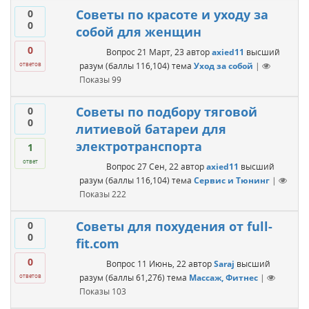
Советы по красоте и уходу за
0
0
собой для женщин
0
Вопрос
21 Март, 23
автор
axied11
высший
разум
(баллы
116,104
)
тема
Уход за собой
|
ответов
Показы
99
Советы по подбору тяговой
0
0
литиевой батареи для
электротранспорта
1
ответ
Вопрос
27 Сен, 22
автор
axied11
высший
разум
(баллы
116,104
)
тема
Сервис и Тюнинг
|
Показы
222
Советы для похудения от full-
0
0
fit.com
0
Вопрос
11 Июнь, 22
автор
Saraj
высший
разум
(баллы
61,276
)
тема
Массаж, Фитнес
|
ответов
Показы
103