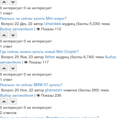
0
интересует
0
не интересует
1
ответ
Реально ли сейчас купить Mini новую?
Вопрос
22 Дек, 22
автор
Umandais
мудрец
(баллы
5,330
)
тема
Выбор автомобиля
|
Показы
112
0
интересует
0
не интересует
1
ответ
Где сейчас можно купить новый Mini Cooper?
Вопрос
25 Янв, 23
автор
Ilahee
мудрец
(баллы
6,740
)
тема
Выбор
автомобиля
|
Показы
117
0
интересует
0
не интересует
1
ответ
Реально ли сейчас BMW X7 купить?
Вопрос
20 Ноя, 22
автор
ghanseym
новичок
(баллы
290
)
тема
Выбор автомобиля
|
Показы
236
0
интересует
0
не интересует
2
ответов
Реально ли сейчас купить Porsche по нормальной цене?