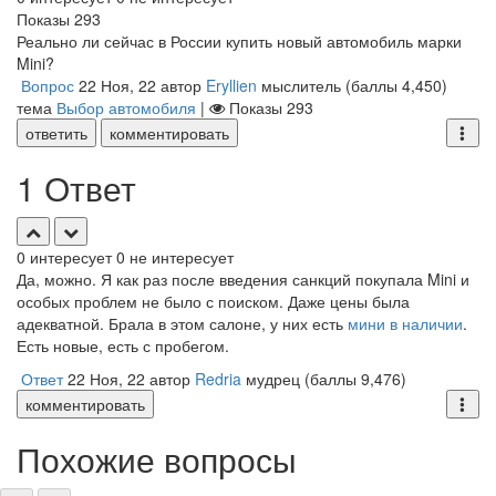
Показы
293
Реально ли сейчас в России купить новый автомобиль марки
Mini?
Вопрос
22 Ноя, 22
автор
Eryllien
мыслитель
(баллы
4,450
)
тема
Выбор автомобиля
|
Показы
293
ответить
комментировать
1 Ответ
0
интересует
0
не интересует
Да, можно. Я как раз после введения санкций покупала Mini и
особых проблем не было с поиском. Даже цены была
адекватной. Брала в этом салоне, у них есть
мини в наличии
.
Есть новые, есть с пробегом.
Ответ
22 Ноя, 22
автор
Redria
мудрец
(баллы
9,476
)
комментировать
Похожие вопросы