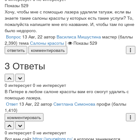
Показы
529
Хочу, чтобы мне с помощью лазера удалили татуаж. если вы
знаете такие салоны красоты у которых есть такие услуги? То,
пожалуйста напишите мне его название. И, чтобы там по цене
было недорого.
Вопрос
13 Авг, 22
автор
Василиса Мишустина
мастер
(баллы
2,390
)
тема
Салоны красоты
|
Показы
529
ответить
комментировать
3 Ответы
0
интересует
0
не интересует
В Питере в любом салоне красоты вам его смогут удалить с
помощью лазера.
Ответ
13 Авг, 22
автор
Светлана Симонова
профи
(баллы
1,410
)
комментировать
0
интересует
0
не интересует
Вот вам сайт
https://yourwings.ru/
в котором занимаются