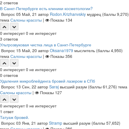
2
ответов
В Санкт-Петербурге есть клиники косметологии?
Вопрос
05 Май, 21
автор
Rodon.Krizhanvskiy
мудрец
(баллы
9,270
)
тема
Салоны красоты
|
Показы
134
0
интересует
0
не интересует
3
ответов
Ультрозвуковая чистка лица в Санкт-Петербурге
Вопрос
15 Май, 20
автор
Oksana1979
мыслитель
(баллы
4,950
)
тема
Салоны красоты
|
Показы
356
0
интересует
0
не интересует
0
ответов
Удаления микроблейдинга бровей лазером в СПб
Вопрос
13 Сен, 22
автор
Saraj
высший разум
(баллы
61,276
)
тема
Салоны красоты
|
Показы
127
0
интересует
0
не интересует
1
ответ
Татуаж бровей.
Вопрос
03 Янв, 21
автор
Stramp
высший разум
(баллы
57,652
)
тема
Салоны красоты
|
Показы
286