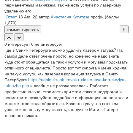
перманентным макияжем, так же есть услуги по лазерному
удалению его.
Ответ
13 Авг, 22
автор
Анастасия Кутитдзе
профи
(баллы
1,270
)
комментировать
0
интересует
0
не интересует
Где в Санкт-Петербурге можно удалить лазером татуаж? На
самом деле ответ очень просто, но конечно же надо знать
куда стоит обращаться за такой услугой и могу вам подсказать
отличного специалиста. Просто вот тут супруга у меня ходила
на такую услугу, как лазерная коррекция татуажа в Санкт-
Петербурге
https://udalenie-tatuirovok.ru/lazernaya-korrekcziya-
tatuazha.php
и вообще не разочаровалась. Работает
профессионально, стоимость при этом совсем недорогая и
посмотрите пожалуйста подробнее информацию на портале и
можете тоже сюда обратиться. Качество услуг на высшем
уровне и по опыту могу сказать, что лучше Мити в Питере
точно нет никого.