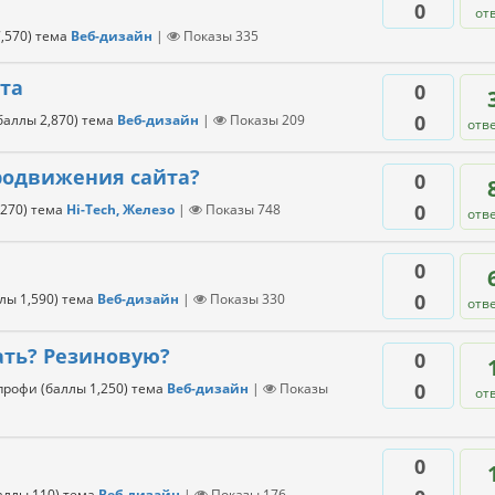
0
от
7,570
)
тема
Веб-дизайн
|
Показы
335
йта
0
0
баллы
2,870
)
тема
Веб-дизайн
|
Показы
209
отв
родвижения сайта?
0
0
,270
)
тема
Hi-Tech, Железо
|
Показы
748
отв
0
0
ллы
1,590
)
тема
Веб-дизайн
|
Показы
330
отв
ать? Резиновую?
0
0
профи
(баллы
1,250
)
тема
Веб-дизайн
|
Показы
от
0
аллы
110
)
тема
Веб-дизайн
|
Показы
176