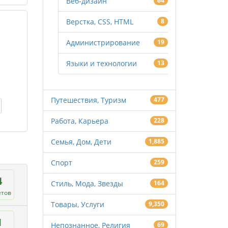
Веб-дизайн
64
Верстка, CSS, HTML
8
Администрирование
19
Языки и технологии
13
Путешествия, Туризм
477
Работа, Карьера
228
Семья, Дом, Дети
1,885
Спорт
259
4
Стиль, Мода, Звезды
164
етов
Товары, Услуги
9,350
1
Непознанное, Религия
69