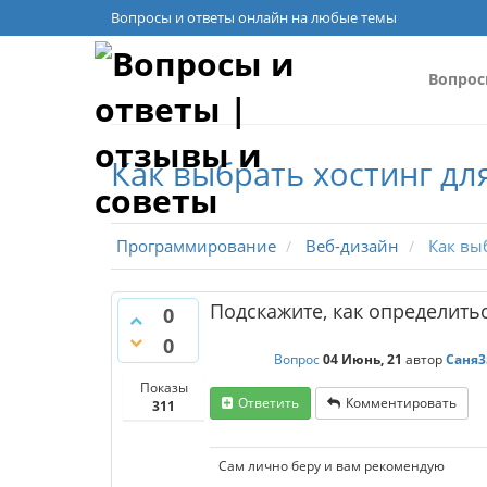
Вопросы и ответы онлайн на любые темы
Вопро
Как выбрать хостинг для
Программирование
Веб-дизайн
Как выб
Подскажите, как определитьс
0
0
Вопрос
04 Июнь, 21
автор
Саня3
Показы
Ответить
Комментировать
311
Сам лично беру и вам рекомендую