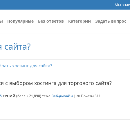
Мы знае
сы
Популярные
Без ответов
Категории
Задать вопрос
 сайта?
рать хостинг для сайта?
я с выбором хостинга для торгового сайта?
гений
5
(баллы
21,890
)
тема
Веб-дизайн
|
Показы
311