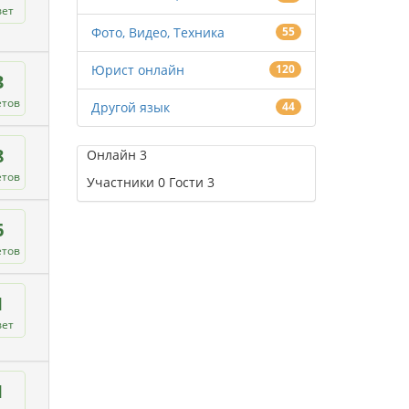
вет
Фото, Видео, Техника
55
Юрист онлайн
120
3
етов
Другой язык
44
8
Онлайн
3
етов
Участники
0
Гости
3
6
етов
1
вет
1