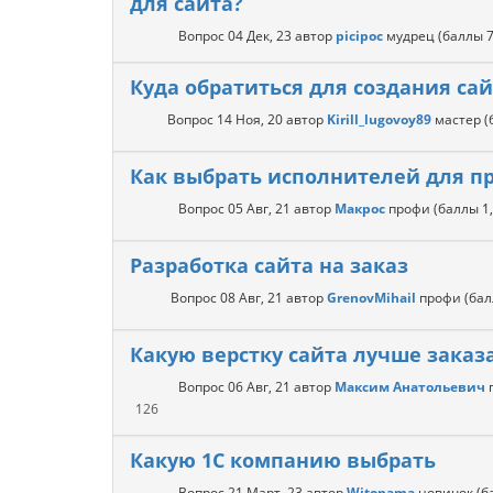
для сайта?
Вопрос
04 Дек, 23
автор
picipoc
мудрец
(баллы
Куда обратиться для создания са
Вопрос
14 Ноя, 20
автор
Kirill_lugovoy89
мастер
(
Как выбрать исполнителей для п
Вопрос
05 Авг, 21
автор
Макрос
профи
(баллы
1
Разработка сайта на заказ
Вопрос
08 Авг, 21
автор
GrenovMihail
профи
(ба
Какую верстку сайта лучше заказ
Вопрос
06 Авг, 21
автор
Максим Анатольевич
126
Какую 1С компанию выбрать
Вопрос
21 Март, 23
автор
Witonama
новичок
(б