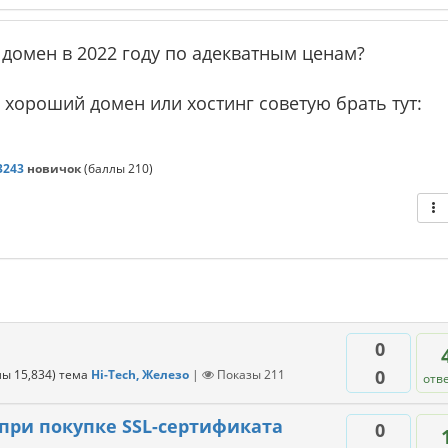
 и домен в 2022 году по адекватным ценам?
 хороший домен или хостинг советую брать тут:
3243
новичок
(баллы
210
)
0
0
лы
15,834
)
тема
Hi-Tech, Железо
|
Показы
211
отв
при покупке SSL-сертификата
0