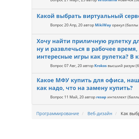
Какой выбрать виртуальный серв
Вопрос
20 Апр, 20
автор
MikiWay
оракул
(баллы
Хочу найти приличную рулетку д
ну и развлечься в рабочее время,
интересные игры как рулетка? В 
Вопрос
07 Авг, 20
автор
Krokos
высший разум
(
Какое МФУ купить для офиса, наше
как надо, что на замену купить?
Вопрос
11 Май, 20
автор
resap
интеллект
(балл
Программирование
Веб-дизайн
Как выбр