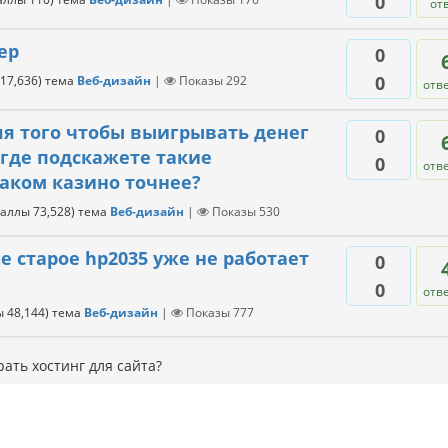
0
от
ер
0
0
17,636
)
тема
Веб-дизайн
|
Показы
292
отв
ля того чтобы выигрывать денег
0
 где подскажете такие
0
отв
каком казино точнее?
баллы
73,528
)
тема
Веб-дизайн
|
Показы
530
 старое hp2035 уже не работает
0
0
отв
ы
48,144
)
тема
Веб-дизайн
|
Показы
777
ать хостинг для сайта?