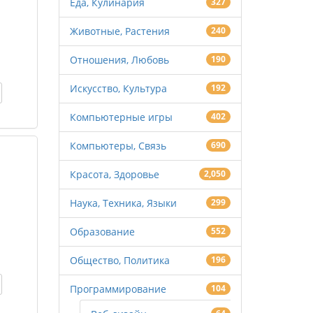
Еда, Кулинария
327
Животные, Растения
240
Отношения, Любовь
190
Искусство, Культура
192
Компьютерные игры
402
Компьютеры, Связь
690
Красота, Здоровье
2,050
Наука, Техника, Языки
299
Образование
552
Общество, Политика
196
Программирование
104