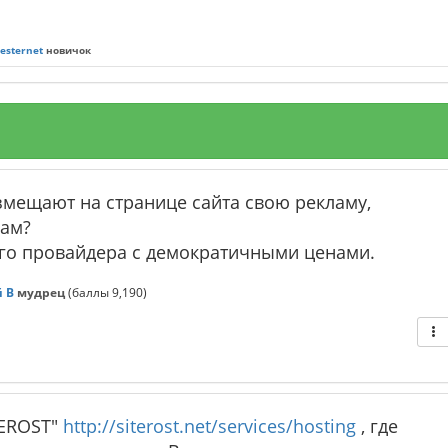
esternet
новичок
змещают на странице сайта свою рекламу,
Вам?
го провайдера с демократичными ценами.
 В
мудрец
(баллы
9,190
)
TEROST"
http://siterost.net/services/hosting
, где