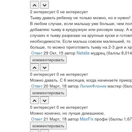
2
интересует
0
не интересует
Тыкву давать ребенку не только можно, но и нужно!
В любом случае, если малышу уже больше, чем пол 
добавляю тыкву в кукурузную или рисовую кашу. А 
случаях я тыкву разрезаю на крупные куски и гото
необходимости. Если малыш совсем маленький, то л
больше, то можно приготовить тыкву на 2-3 дня и х
Ответ
29 Окт, 15
автор
Natalia
мудрец
(баллы
8,014
комментировать
0
интересует
0
не интересует
Можно давать. С 6 месяцев, когда начинаете прико
Ответ
20 Март, 18
автор
ЛилияФлоник
мастер
(ба
комментировать
0
интересует
0
не интересует
Можно конечно, но лучше домашнюю.
Ответ
21 Март, 18
автор
MaxFix
профи
(баллы
1,6
комментировать