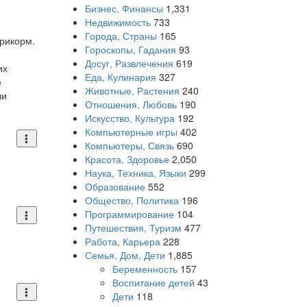
Бизнес, Финансы
1,331
Недвижимость
733
Города, Страны
165
прикорм.
Гороскопы, Гадания
93
Досуг, Развлечения
619
их
Еда, Кулинария
327
е
Животные, Растения
240
ли
Отношения, Любовь
190
Искусство, Культура
192
Компьютерные игры
402
Компьютеры, Связь
690
Красота, Здоровье
2,050
Наука, Техника, Языки
299
Образование
552
Общество, Политика
196
Программирование
104
Путешествия, Туризм
477
Работа, Карьера
228
Семья, Дом, Дети
1,885
Беременность
157
Воспитание детей
43
Дети
118