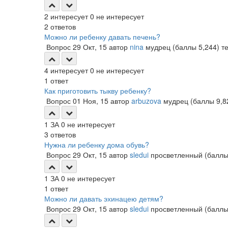
2
интересует
0
не интересует
2
ответов
Можно ли ребенку давать печень?
Вопрос
29 Окт, 15
автор
nina
мудрец
(баллы
5,244
)
т
4
интересует
0
не интересует
1
ответ
Как приготовить тыкву ребенку?
Вопрос
01 Ноя, 15
автор
arbuzova
мудрец
(баллы
9,8
1
ЗА
0
не интересует
3
ответов
Нужна ли ребенку дома обувь?
Вопрос
29 Окт, 15
автор
sledui
просветленный
(балл
1
ЗА
0
не интересует
1
ответ
Можно ли давать эхинацею детям?
Вопрос
29 Окт, 15
автор
sledui
просветленный
(балл