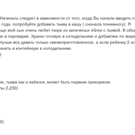
 Начинать следует в зависимости от того, когда Вы начали вводить 
года, попробуйте добавить тыкву в кашу ( сначала понемногу). Я
еще мой сын очень любит пюре из запеченых яблок с тыквой. В обо
влю в пароварке. Храню готовую в холодильнике и добавляю по мер
учше все давать только свежеприготовленное, а если ребенку 2 и
ранить в контейнере в холодильнике.
)
рм, тыква как и кабачок, может быть первым прикормом.
ллы
2,230
)
70
)