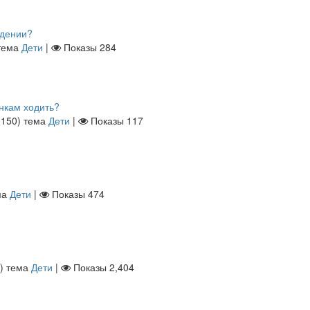
идении?
тема
Дети
|
Показы
284
ынкам ходить?
ы
150
)
тема
Дети
|
Показы
117
ма
Дети
|
Показы
474
)
тема
Дети
|
Показы
2,404