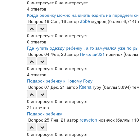
0
интересует
0
не интересует
4
ответов
Когда ребенку можно начинать ездить на переднем с
Вопрос
16 Сен, 16
автор
abbe
мудрец
(баллы
6,714
)
0
интересует
0
не интересует
0
ответов
Где купить одежду ребенку , а то замучался уже по р
Вопрос
04 Фев, 23
автор
Николай321
новичок
(балл
0
интересует
0
не интересует
4
ответов
Подарок ребенку к Новому Году
Вопрос
07 Дек, 21
автор
Ksena
гуру
(баллы
3,894
)
те
0
интересует
0
не интересует
21
ответов
Подарок ребенку
Вопрос
25 Янв, 21
автор
reaveton
новичок
(баллы
110
0
интересует
0
не интересует