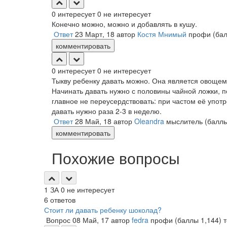
0
интересует
0
не интересует
Конечно можно, можно и добавлять в кушу.
Ответ
23 Март, 18
автор
Костя Мнимый
профи
(ба
комментировать
0
интересует
0
не интересует
Тыкву ребенку давать можно. Она является овощем,
Начинать давать нужно с половины чайной ложки, п
главное не переусердствовать: при частом её упот
давать нужно раза 2-3 в неделю.
Ответ
28 Май, 18
автор
Oleandra
мыслитель
(балл
комментировать
Похожие вопросы
1
ЗА
0
не интересует
6
ответов
Стоит ли давать ребенку шоколад?
Вопрос
08 Май, 17
автор
fedra
профи
(баллы
1,144
)