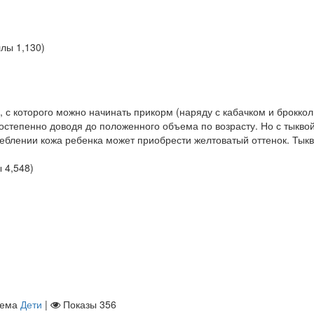
ллы
1,130
)
 с которого можно начинать прикорм (наряду с кабачком и броккол
остепенно доводя до положенного объема по возрасту. Но с тыкво
реблении кожа ребенка может приобрести желтоватый оттенок. Тыкв
ы
4,548
)
тема
Дети
|
Показы
356