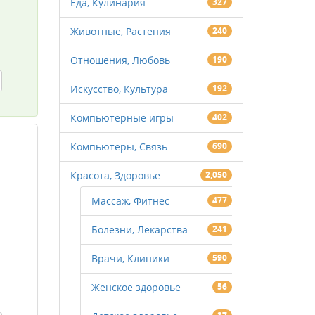
Еда, Кулинария
327
Животные, Растения
240
Отношения, Любовь
190
Искусство, Культура
192
Компьютерные игры
402
Компьютеры, Связь
690
Красота, Здоровье
2,050
Массаж, Фитнес
477
Болезни, Лекарства
241
Врачи, Клиники
590
Женское здоровье
56