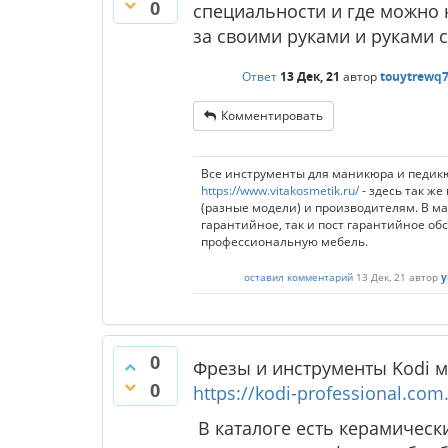
0
специальности и где можно 
за своими руками и руками 
Ответ
13 Дек, 21
автор
touytrewq
Комментировать
Все инструменты для маникюра и педикю
https://www.vitakosmetik.ru/
- здесь так ж
(разные модели) и производителям. В м
гарантийное, так и пост гарантийное об
профессиональную мебель.
оставил комментарий
13 Дек, 21
автор
y
0
Фрезы и инструменты Kodi 
0
https://kodi-professional.com.
В каталоге есть керамическ