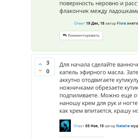
поверхность неровно и расс
флакончик между ладошками
Ответ
19 Дек, 18
автор
Flora
знато
Комментировать
3
Для начала сделайте ванночк
0
капель эфирного масла. Зат
аккутно отодвигаете кутикул
ножничками обрезаете кутик
подпиливаете. Можно еще от
наношу крем для рук и ногт
как крем впитается, крашу но
Ответ
03 Ноя, 15
автор
Natalia
муд