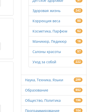
Детское здоровье
37
Здоровая жизнь
242
Коррекция веса
50
Косметика, Парфюм
52
Маникюр, Педикюр
16
Салоны красоты
57
Уход за собой
222
Наука, Техника, Языки
299
Образование
552
Общество, Политика
196
Программирование
104