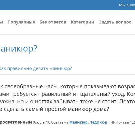
Мы знае
сы
Популярные
Без ответов
Категории
Задать вопрос
маникюр?
ак правильно делать маникюр?
как своеобразные часы, которые показывают возра
ками требуется правильный и тщательный уход. Ко
ажна, но и о ногтях забывать тоже не стоит. Поэт
о сделать самый простой маникюр дома?
росветленный
(баллы
10,062
)
тема
Маникюр, Педикюр
|
Показы
1,