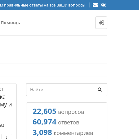
м правильные ответы на все Ваши вопросы
Помощь
ст
жа
ому и
22,605
вопросов
60,974
ответов
264
3,098
комментариев