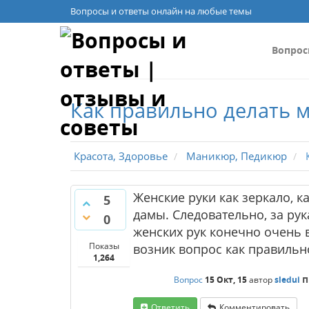
Вопросы и ответы онлайн на любые темы
Вопро
Как правильно делать 
Красота, Здоровье
Маникюр, Педикюр
К
Женские руки как зеркало, 
5
дамы. Следовательно, за ру
0
женских рук конечно очень в
Показы
возник вопрос как правильн
1,264
п
Вопрос
15 Окт, 15
автор
sledui
Ответить
Комментировать