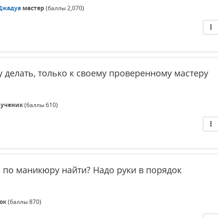
Джадуа
мастер
(баллы
2,070
)
у делать, только к своему проверенному мастеру
ученик
(баллы
610
)
а по маникюру найти? Надо руки в порядок
ок
(баллы
870
)