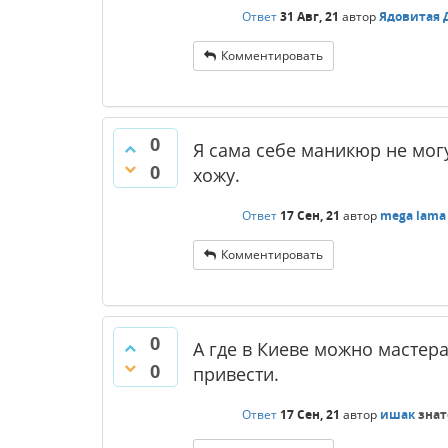
Ответ
31 Авг, 21
автор
Ядовитая 
Комментировать
0
Я сама себе маникюр не мог
0
хожу.
Ответ
17 Сен, 21
автор
mega lama
Комментировать
0
А где в Киеве можно мастер
0
привести.
Ответ
17 Сен, 21
автор
ишак
знат