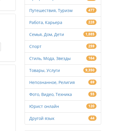
Путешествия, Туризм
477
Работа, Карьера
228
Семья, Дом, Дети
1,885
Спорт
259
Стиль, Мода, Звезды
164
Товары, Услуги
9,350
Непознанное, Религия
69
Фото, Видео, Техника
55
Юрист онлайн
120
Другой язык
44