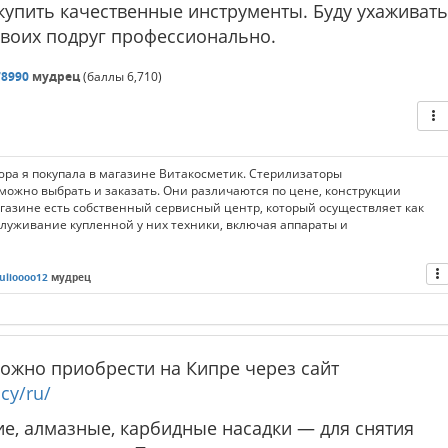
купить качественные инструменты. Буду ухаживать
своих подруг профессионально.
78990
мудрец
(баллы
6,710
)
ра я покупала в магазине Витакосметик. Стерилизаторы
е можно выбрать и заказать. Они различаются по цене, конструкции
агазине есть собственный сервисный центр, который осуществляет как
служивание купленной у них техники, включая аппараты и
ulioooo12
мудрец
можно приобрести на Кипре через сайт
cy/ru/
ие, алмазные, карбидные насадки — для снятия