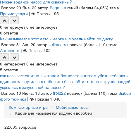
Нужен водяной насос для скважины?
Вопрос
20 Янв, 22
автор
Poganka
гений
(баллы
24,056
)
тема
Прочие услуги
|
Показы
195
0
интересует
0
не интересует
0
ответов
Как называется этот авто - марка и модель найти по диску
Вопрос
31 Авг, 20
автор
selimcars
новичок
(баллы
110
)
тема
Автоспорт
|
Показы
102
0
интересует
0
не интересует
5
ответов
как называется кино в котором бог велел ангелам убить ребёнка и
один ангел спутился с небес что бы зашётит его он и группа людей
укрылись в закусочной на шоссе?
Вопрос
10 Июнь, 18
автор
frol222
новичок
(баллы
110
)
тема
Выбор
фото техники
|
Показы
1,048
Компьютерные игры
Мобильные игры
Как иначе называется водяной воробей
22,605
вопросов