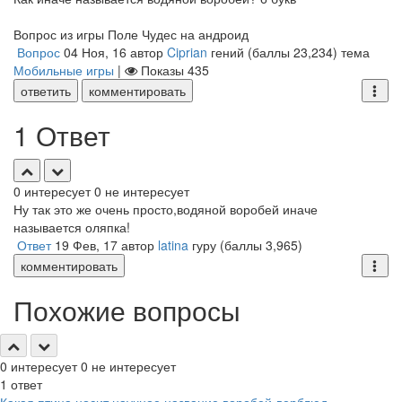
Вопрос из игры Поле Чудес на андроид
Вопрос
04 Ноя, 16
автор
Ciprian
гений
(баллы
23,234
)
тема
Мобильные игры
|
Показы
435
ответить
комментировать
1 Ответ
0
интересует
0
не интересует
Ну так это же очень просто,водяной воробей иначе
называется оляпка!
Ответ
19 Фев, 17
автор
latina
гуру
(баллы
3,965
)
комментировать
Похожие вопросы
0
интересует
0
не интересует
1
ответ