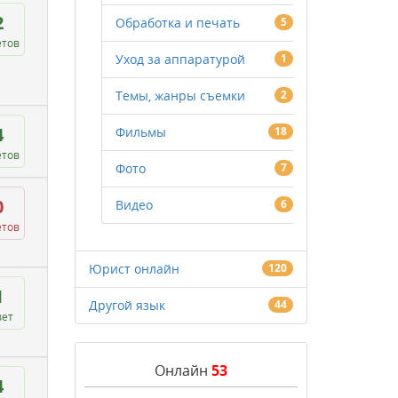
2
Обработка и печать
5
етов
Уход за аппаратурой
1
Темы, жанры съемки
2
4
Фильмы
18
етов
Фото
7
0
Видео
6
етов
Юрист онлайн
120
1
Другой язык
44
вет
Онлайн
53
4