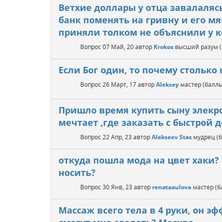
Ветхие доллары у отца завалалясь 
банк поменять на гривну и его мя
приняли толком не объяснили у к
Вопрос
07 Май, 20
автор
Krokos
высший разум
Если Бог один, то почему столько
Вопрос
26 Март, 17
автор
Aleksey
мастер
(балл
Пришло время купить сыну элекр
мечтает ,где заказать с быстрой 
Вопрос
22 Апр, 23
автор
Alekseev Stas
мудрец
(
откуда пошла мода на цвет хаки?
носить?
Вопрос
30 Янв, 23
автор
renataaulova
мастер
(
Массаж всего тела в 4 руки, он эф