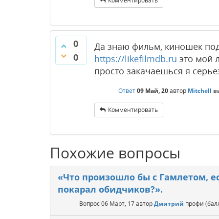
Комментировать
0
Да знаю фильм, киношек по
0
https://likefilmdb.ru
это мой 
просто закачаешься я серье
Ответ
09 Май, 20
автор
Mitchell
в
Комментировать
Похожие вопросы
«Что произошло бы с Гамлетом, е
покарал обидчиков?».
Вопрос
06 Март, 17
автор
Дмитрий
профи
(ба