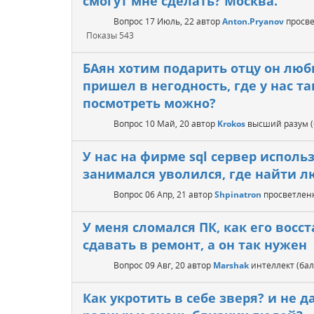
смогут мне сделать? Москва.
Вопрос
17 Июль, 22
автор
Anton.Pryanov
просв
Показы
543
БАян хотим подарить отцу он люби
пришел в негодность, где у нас т
посмотреть можно?
Вопрос
10 Май, 20
автор
Krokos
высший разум
У нас на фирме sql сервер исполь
занимался уволился, где найти л
Вопрос
06 Апр, 21
автор
Shpinatron
просветле
У меня сломался ПК, как его восс
сдавать в ремонт, а он так нужен
Вопрос
09 Авг, 20
автор
Marshak
интеллект
(ба
Как укротить в себе зверя? и не 