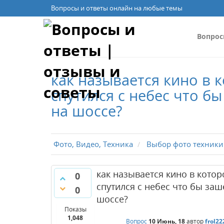
Вопросы и ответы онлайн на любые темы
Вопро
как называется кино в 
спутился с небес что б
на шоссе?
Фото, Видео, Техника
Выбор фото техники
как называется кино в котор
0
спутился с небес что бы заш
0
шоссе?
Показы
1,048
Вопрос
10 Июнь, 18
автор
frol22