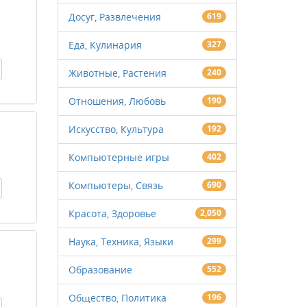
Досуг, Развлечения
619
Еда, Кулинария
327
Животные, Растения
240
Отношения, Любовь
190
Искусство, Культура
192
Компьютерные игры
402
Компьютеры, Связь
690
Красота, Здоровье
2,050
Наука, Техника, Языки
299
Образование
552
Общество, Политика
196