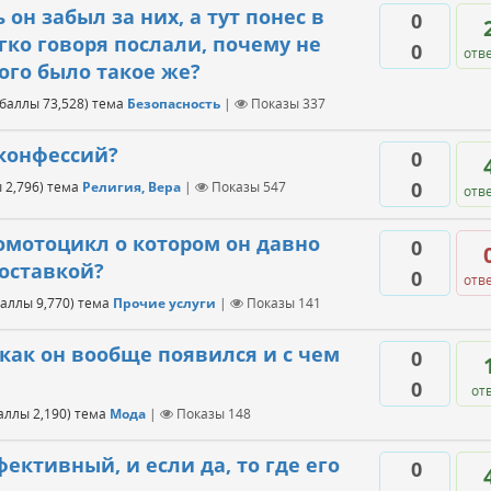
он забыл за них, а тут понес в
0
гко говоря послали, почему не
0
отв
ого было такое же?
(баллы
73,528
)
тема
Безопасность
|
Показы
337
 конфессий?
0
0
ы
2,796
)
тема
Религия, Вера
|
Показы
547
отв
омотоцикл о котором он давно
0
доставкой?
0
отв
баллы
9,770
)
тема
Прочие услуги
|
Показы
141
 как он вообще появился и с чем
0
0
от
баллы
2,190
)
тема
Мода
|
Показы
148
фективный, и если да, то где его
0