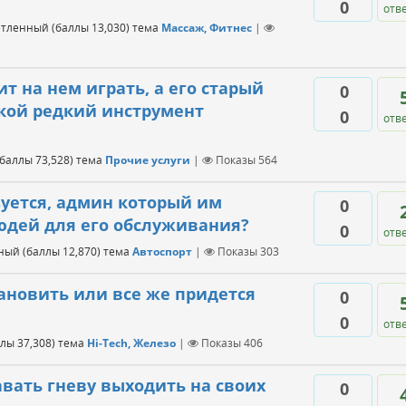
0
отв
етленный
(баллы
13,030
)
тема
Массаж, Фитнес
|
т на нем играть, а его старый
0
акой редкий инструмент
0
отв
(баллы
73,528
)
тема
Прочие услуги
|
Показы
564
зуется, админ который им
0
юдей для его обслуживания?
0
отв
нный
(баллы
12,870
)
тема
Автоспорт
|
Показы
303
тановить или все же придется
0
0
отв
ллы
37,308
)
тема
Hi-Tech, Железо
|
Показы
406
давать гневу выходить на своих
0