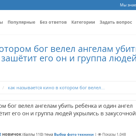
Мы знае
сы
Популярные
Без ответов
Категории
Задать вопрос
котором бог велел ангелам убит
ы зашётит его он и группа люде
как называется кино в котором бог велел...
ом бог велел ангелам убить ребёнка и один ангел
ётит его он и группа людей укрылись в закусочной
новичок
2
(баллы
110
)
тема
Выбор фото техники
|
Показы
1,048