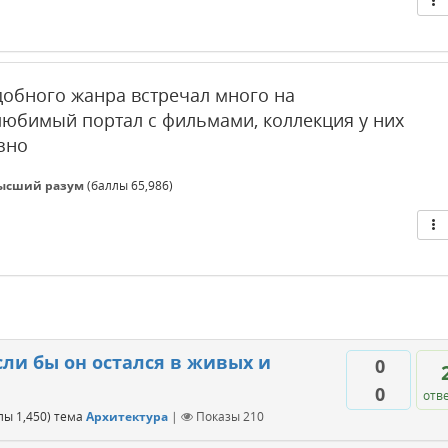
добного жанра встречал много на
любимый портал с фильмами, коллекция у них
зно
ысший разум
(баллы
65,986
)
сли бы он остался в живых и
0
0
отв
ллы
1,450
)
тема
Архитектура
|
Показы
210