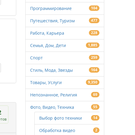
Программирование
104
Путешествия, Туризм
477
Работа, Карьера
228
Семья, Дом, Дети
1,885
Спорт
259
Стиль, Мода, Звезды
164
Товары, Услуги
9,350
Непознанное, Религия
69
Фото, Видео, Техника
55
2
Выбор фото техники
14
етов
Обработка видео
2