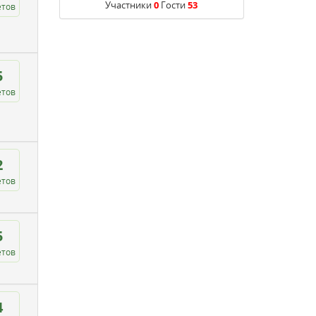
Участники
0
Гости
53
етов
5
етов
2
етов
5
етов
4