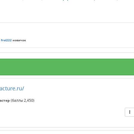
р
frol222
новичок
acture.ru/
астер
(баллы
2,450
)