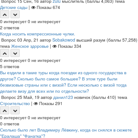
Вопрос
15 Сен, 16
автор
zulu
мыслитель
(баллы
4,063
)
тема
Детские сады
|
Показы
674
0
интересует
0
не интересует
2
ответов
Когда носить компрессионные чулки.
Вопрос
03 Апр, 21
автор
Sobakowod
высший разум
(баллы
57,258
)
тема
Женское здоровье
|
Показы
334
0
интересует
0
не интересует
5
ответов
Вы ездили в такие туры когда поездки из одного государства в
другое? Сколько было самое большее? В этом туре были
безвизовые страны или с визой? Если несколько с визой тогда
делаете визу для всех или по отдельности?
Вопрос
25 Май, 19
автор
данил123
новичок
(баллы
410
)
тема
Строительство
|
Показы
291
0
интересует
0
не интересует
0
ответов
Сколько было лет Владимиру Лёвкину, когда он снялся в сюжете
"Ералаша" "Фанатка"?