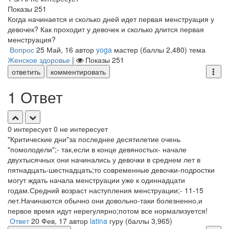
Показы
251
Когда начинается и сколько дней идет первая менструация у
девочек? Как проходит у девочек и сколько длится первая
менструация?
Вопрос
25 Май, 16
автор
yoga
мастер
(баллы
2,480
)
тема
Женское здоровье
|
Показы
251
ответить
комментировать
1 Ответ
0
интересует
0
не интересует
"Критические дни"за последнее десятилетие очень
"помолодели";- так,если в конце девяностых- начале
двухтысячных они начинались у девочки в среднем лет в
пятнадцать-шестнадцать;то современные девочки-подростки
могут ждать начала менструации уже к одиннадцати
годам.Средний возраст наступления менструации;- 11-15
лет.Начинаются обычно они довольно-таки болезненно,и
первое время идут нерегулярно;потом все нормализуется!
Ответ
20 Фев, 17
автор
latina
гуру
(баллы
3,965
)