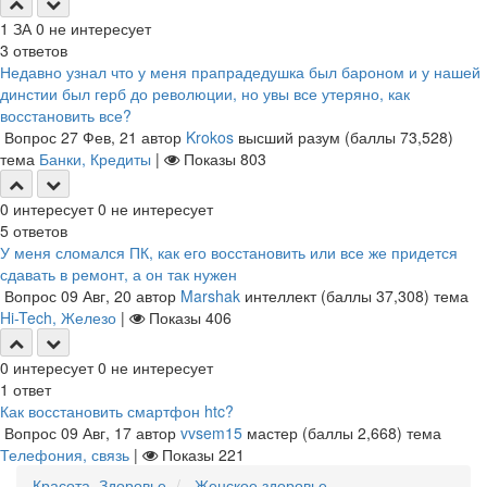
1
ЗА
0
не интересует
3
ответов
Недавно узнал что у меня прапрадедушка был бароном и у нашей
динстии был герб до революции, но увы все утеряно, как
восстановить все?
Вопрос
27 Фев, 21
автор
Krokos
высший разум
(баллы
73,528
)
тема
Банки, Кредиты
|
Показы
803
0
интересует
0
не интересует
5
ответов
У меня сломался ПК, как его восстановить или все же придется
сдавать в ремонт, а он так нужен
Вопрос
09 Авг, 20
автор
Marshak
интеллект
(баллы
37,308
)
тема
Hi-Tech, Железо
|
Показы
406
0
интересует
0
не интересует
1
ответ
Как восстановить смартфон htc?
Вопрос
09 Авг, 17
автор
vvsem15
мастер
(баллы
2,668
)
тема
Телефония, связь
|
Показы
221
Красота, Здоровье
Женское здоровье