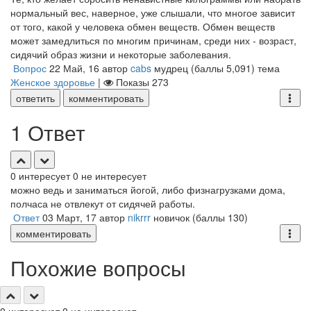
нормальный вес, наверное, уже слышали, что многое зависит
от того, какой у человека обмен веществ. Обмен веществ
может замедлиться по многим причинам, среди них - возраст,
сидячий образ жизни и некоторые заболевания.
Вопрос
22 Май, 16
автор
cabs
мудрец
(баллы
5,091
)
тема
Женское здоровье
|
Показы
273
ответить
комментировать
1 Ответ
0
интересует
0
не интересует
можно ведь и заниматься йогой, либо физнагрузками дома,
полчаса не отвлекут от сидячей работы.
Ответ
03 Март, 17
автор
nikrrr
новичок
(баллы
130
)
комментировать
Похожие вопросы