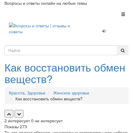
Вопросы и ответы онлайн на любые темы
Toggl
naviga
Как восстановить обмен
веществ?
Красота, Здоровье
Женское здоровье
Как восстановить обмен веществ?
2
интересует
0
не интересует
Показы
273
Те, кто желает сбросить ненавистные килограммы или набрать