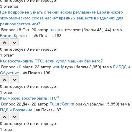
0
интересует
0
не интересует
3
ответов
Где подробнее узнать о техническом регламенте Евразийского
экономического союза насчет вредных веществ в изделиях для
радиоэелектроники?
Вопрос
18 Окт, 20
автор
resap
интеллект
(баллы
48,144
)
тема
Банки, Кредиты
|
Показы
183
0
интересует
0
не интересует
1
ответ
Как восстановить ПТС, если купил машину без него?
Вопрос
16 Март, 23
автор
wardy
гуру
(баллы
3,950
)
тема
ГИБДД и
Обучение
|
Показы
199
0
интересует
0
не интересует
1
ответ
Как можно восстановить ПТС?
Вопрос
22 Дек, 22
автор
FutureComm
оракул
(баллы
15,850
)
тема
ПДД и Вождение
|
Показы
87
0
интересует
0
не интересует
1
ответ