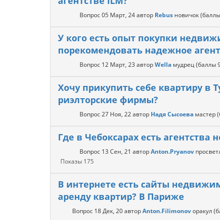
агентстве ILM?
Вопрос
05 Март, 24
автор
Rebus
новичок
(балл
У кого есть опыт покупки недви
порекомендовать надежное агент
Вопрос
12 Март, 23
автор
Wella
мудрец
(баллы
Хочу прикупить себе квартиру в Т
риэлторские фирмы?
Вопрос
27 Ноя, 22
автор
Надя Сысоева
мастер
Где в Чебоксарах есть агентства
Вопрос
13 Сен, 21
автор
Anton.Pryanov
просве
Показы
175
В интернете есть сайты недвижим
аренду квартир? В Париже
Вопрос
18 Дек, 20
автор
Anton.Filimonov
оракул
(