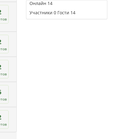
Онлайн
14
2
Участники
0
Гости
14
етов
2
етов
2
етов
6
етов
2
етов