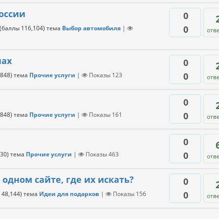
оссии
0
0
(баллы
116,104
)
тема
Выбор автомобиля
|
отв
нах
0
0
,848
)
тема
Прочие услуги
|
Показы
123
отв
0
0
,848
)
тема
Прочие услуги
|
Показы
161
отв
0
0
130
)
тема
Прочие услуги
|
Показы
463
отв
одном сайте, где их искать?
0
0
ы
48,144
)
тема
Идеи для подарков
|
Показы
156
отв