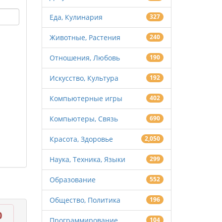
Еда, Кулинария
327
Животные, Растения
240
Отношения, Любовь
190
Искусство, Культура
192
Компьютерные игры
402
Компьютеры, Связь
690
Красота, Здоровье
2,050
Наука, Техника, Языки
299
Образование
552
Общество, Политика
196
0
Программирование
104