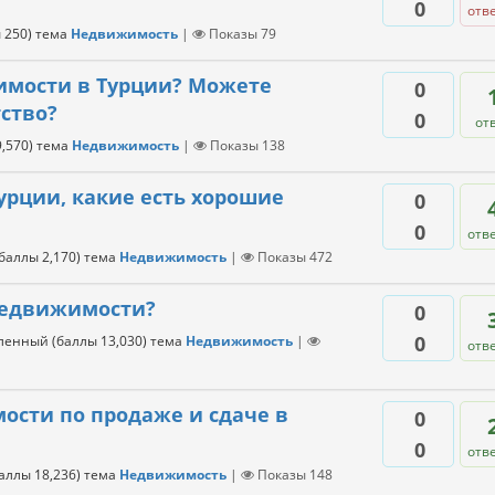
0
отв
ы
250
)
тема
Недвижимость
|
Показы
79
жимости в Турции? Можете
0
ство?
0
от
9,570
)
тема
Недвижимость
|
Показы
138
урции, какие есть хорошие
0
0
отв
(баллы
2,170
)
тема
Недвижимость
|
Показы
472
 недвижимости?
0
0
тленный
(баллы
13,030
)
тема
Недвижимость
|
отв
ости по продаже и сдаче в
0
0
отв
баллы
18,236
)
тема
Недвижимость
|
Показы
148