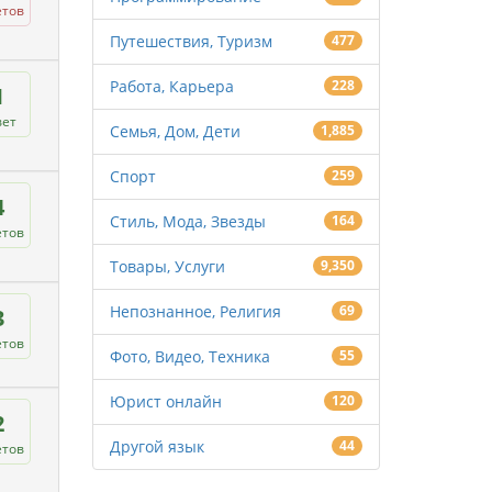
етов
Путешествия, Туризм
477
Работа, Карьера
228
1
вет
Семья, Дом, Дети
1,885
Спорт
259
4
Стиль, Мода, Звезды
164
етов
Товары, Услуги
9,350
Непознанное, Религия
69
3
етов
Фото, Видео, Техника
55
Юрист онлайн
120
2
Другой язык
44
етов