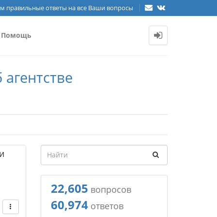
м правильные ответы на все Ваши вопросы
Помощь
 агентстве
и
22,605
вопросов
60,974
ответов