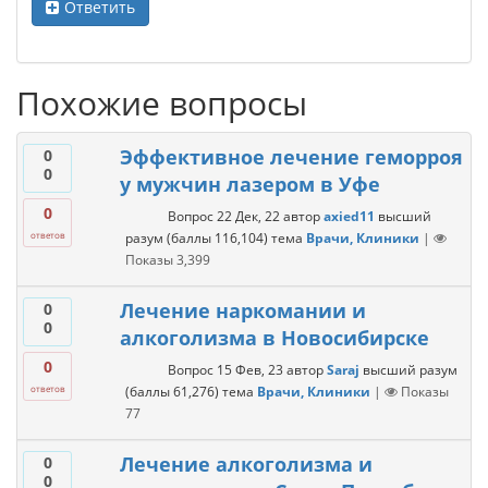
Ответить
Похожие вопросы
Эффективное лечение геморроя
0
0
у мужчин лазером в Уфе
0
Вопрос
22 Дек, 22
автор
axied11
высший
разум
(баллы
116,104
)
тема
Врачи, Клиники
|
ответов
Показы
3,399
Лечение наркомании и
0
0
алкоголизма в Новосибирске
0
Вопрос
15 Фев, 23
автор
Saraj
высший разум
(баллы
61,276
)
тема
Врачи, Клиники
|
Показы
ответов
77
Лечение алкоголизма и
0
0