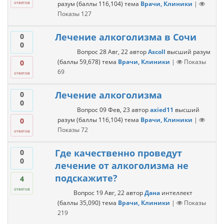
разум
(баллы
116,104
)
тема
Врачи, Клиники
|
ответов
Показы
127
Лечение алкоголизма в Сочи
0
0
Вопрос
28 Авг, 22
автор
Ascoll
высший разум
(баллы
59,678
)
тема
Врачи, Клиники
|
Показы
0
69
ответов
Лечение алкоголизма
0
0
Вопрос
09 Фев, 23
автор
axied11
высший
разум
(баллы
116,104
)
тема
Врачи, Клиники
|
0
Показы
72
ответов
Где качественно проведут
0
0
лечение от алкоголизма не
подскажите?
4
ответов
Вопрос
19 Авг, 22
автор
Дана
интеллект
(баллы
35,090
)
тема
Врачи, Клиники
|
Показы
219