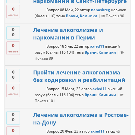
наркомании в Санкт-Петербурге
0
Вопрос
08 Май, 22
автор
nenashreg
новичок
(баллы
110
)
тема
Врачи, Клиники
|
Показы
90
ответов
Лечение алкоголизма и
0
0
наркомании в Перми
0
Вопрос
18 Янв, 22
автор
axied11
высший
разум
(баллы
116,104
)
тема
Врачи, Клиники
|
ответов
Показы
89
Пройти лечение алкоголизма
0
0
без кодировки и реабилитаций
0
Вопрос
15 Март, 22
автор
axied11
высший
разум
(баллы
116,104
)
тема
Врачи, Клиники
|
ответов
Показы
101
Лечение алкоголизма в Ростове-
0
0
на-Дону
0
Вопрос
20 Фев, 23
автор
axied11
высший