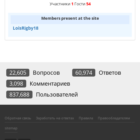
Участники
1
Гости
54
Members present at the site
LoisRigby18
22,605
Вопросов
60,974
Ответов
3,098
Комментариев
837,688
Пользователей
Обратная связь
Заработать на ответах
Правила
Правообладателям
sitemap