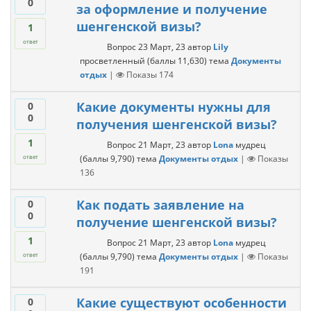
0
за оформление и получение
шенгенской визы?
1
ответ
Вопрос
23 Март, 23
автор
Lily
просветленный
(баллы
11,630
)
тема
Документы
отдых
|
Показы
174
Какие документы нужны для
0
0
получения шенгенской визы?
1
Вопрос
21 Март, 23
автор
Lona
мудрец
(баллы
9,790
)
тема
Документы отдых
|
Показы
ответ
136
Как подать заявление на
0
0
получение шенгенской визы?
1
Вопрос
21 Март, 23
автор
Lona
мудрец
(баллы
9,790
)
тема
Документы отдых
|
Показы
ответ
191
Какие существуют особенности
0