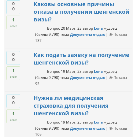
Каковы основные причины
0
0
отказа в получении шенгенской
визы?
1
ответ
Вопрос
20 Март, 23
автор
Lona
мудрец
(баллы
9,790
)
тема
Документы отдых
|
Показы
137
Как подать заявку на получение
0
0
шенгенской визы?
1
Вопрос
19 Март, 23
автор
Lona
мудрец
(баллы
9,790
)
тема
Документы отдых
|
Показы
ответ
95
Нужна ли медицинская
0
0
страховка для получения
шенгенской визы?
1
ответ
Вопрос
19 Март, 23
автор
Lona
мудрец
(баллы
9,790
)
тема
Документы отдых
|
Показы
109