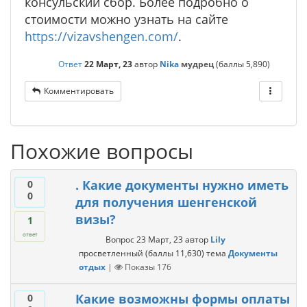
консульский сбор. Более подробно о
стоимости можно узнать на сайте
https://vizavshengen.com/
.
Ответ
22 Март, 23
автор
Nika
мудрец
(баллы
5,890
)
Комментировать
Похожие вопросы
. Какие документы нужно иметь
0
0
для получения шенгенской
визы?
1
ответ
Вопрос
23 Март, 23
автор
Lily
просветленный
(баллы
11,630
)
тема
Документы
отдых
|
Показы
176
Какие возможны формы оплаты
0