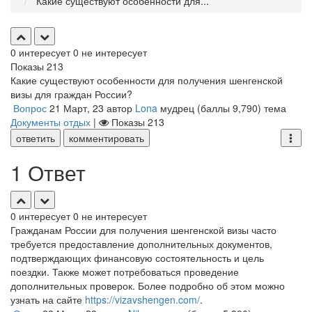
Какие существуют особенности для...
0
интересует
0
не интересует
Показы
213
Какие существуют особенности для получения шенгенской
визы для граждан России?
Вопрос
21 Март, 23
автор
Lona
мудрец
(баллы
9,790
)
тема
Документы отдых
|
Показы
213
ответить
комментировать
1 Ответ
0
интересует
0
не интересует
Гражданам России для получения шенгенской визы часто
требуется предоставление дополнительных документов,
подтверждающих финансовую состоятельность и цель
поездки. Также может потребоваться проведение
дополнительных проверок. Более подробно об этом можно
узнать на сайте
https://vizavshengen.com/
.