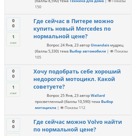
(баллы
8,590
)
тема
Техника для дома
|
Показы
150
Где сейчас в Питере можно
0
0
купить новый Mercedes по
нормальной цене?
1
ответ
Вопрос
24 Янв, 23
автор
Umandais
мудрец
(баллы
5,330
)
тема
Выбор автомобиля
|
Показы
105
Хочу подобрать себе хороший
0
0
недорогой мотоцикл. Какой
советуете?
1
ответ
Вопрос
25 Янв, 23
автор
Wallard
просветленный
(баллы
10,590
)
тема
Выбор
мотоцикла
|
Показы
112
Где сейчас можно Volvo найти
0
0
по нормальной цене?