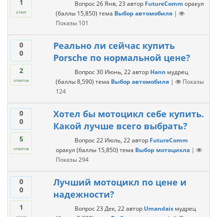
1
Вопрос
26 Янв, 23
автор
FutureComm
оракул
(баллы
15,850
)
тема
Выбор автомобиля
|
ответ
Показы
101
Реально ли сейчас купить
0
0
Porsche по нормальной цене?
2
Вопрос
30 Июнь, 22
автор
Hann
мудрец
(баллы
8,590
)
тема
Выбор автомобиля
|
Показы
ответов
124
Хотел бы мотоцикл себе купить.
0
0
Какой лучше всего выбрать?
5
Вопрос
22 Июль, 22
автор
FutureComm
оракул
(баллы
15,850
)
тема
Выбор мотоцикла
|
ответов
Показы
294
Лучший мотоцикл по цене и
0
0
надежности?
1
Вопрос
23 Дек, 22
автор
Umandais
мудрец
ответ