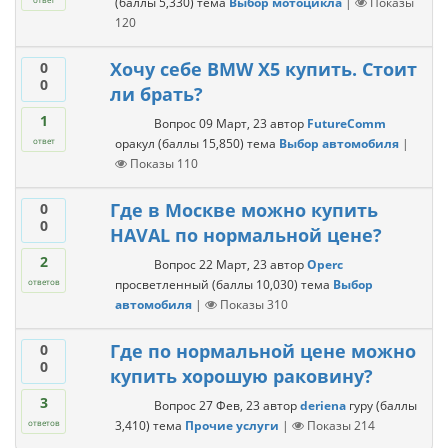
(баллы
5,330
)
тема
Выбор мотоцикла
|
Показы
120
Хочу себе BMW X5 купить. Стоит
0
0
ли брать?
1
Вопрос
09 Март, 23
автор
FutureComm
оракул
(баллы
15,850
)
тема
Выбор автомобиля
|
ответ
Показы
110
Где в Москве можно купить
0
0
HAVAL по нормальной цене?
2
Вопрос
22 Март, 23
автор
Operc
просветленный
(баллы
10,030
)
тема
Выбор
ответов
автомобиля
|
Показы
310
Где по нормальной цене можно
0
0
купить хорошую раковину?
3
Вопрос
27 Фев, 23
автор
deriena
гуру
(баллы
3,410
)
тема
Прочие услуги
|
Показы
214
ответов