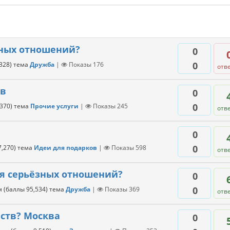
зных отношений?
0
0
,328
)
тема
Дружба
|
Показы
176
отв
тв
0
0
,370
)
тема
Прочие услуги
|
Показы
245
отв
0
0
7,270
)
тема
Идеи для подарков
|
Показы
598
отв
ля серьёзных отношений?
0
0
м
(баллы
95,534
)
тема
Дружба
|
Показы
369
отв
ств? Москва
0