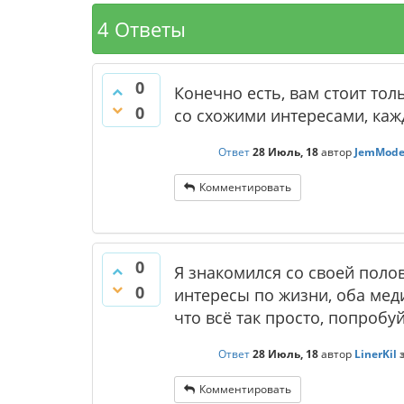
4 Ответы
0
Конечно есть, вам стоит то
0
со схожими интересами, кажд
Ответ
28 Июль, 18
автор
JemMod
Комментировать
0
Я знакомился со своей поло
0
интересы по жизни, оба меди
что всё так просто, попробу
Ответ
28 Июль, 18
автор
LinerKil
Комментировать