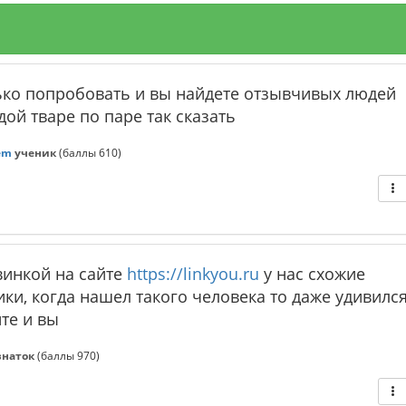
лько попробовать и вы найдете отзывчивых людей
ой тваре по паре так сказать
em
ученик
(баллы
610
)
винкой на сайте
https://linkyou.ru
у нас схожие
ки, когда нашел такого человека то даже удивилс
йте и вы
знаток
(баллы
970
)