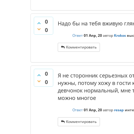
0
Надо бы на тебя вживую гл
0
Ответ
01 Апр, 20
автор
Krokos
выс
Комментировать
0
Я не сторонник серьезных о
0
нужны, потому хожу в гости
девчонок нормальный, мне т
можно многое
Ответ
01 Апр, 20
автор
resap
инте
Комментировать