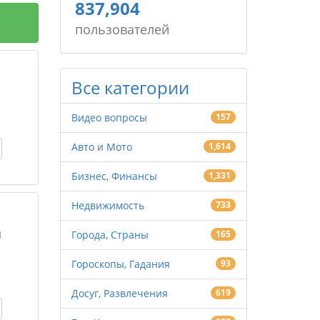
837,904
пользователей
Все категории
Видео вопросы
157
Авто и Мото
1,614
Бизнес, Финансы
1,331
Недвижимость
733
я
Города, Страны
165
Гороскопы, Гадания
93
Досуг, Развлечения
619