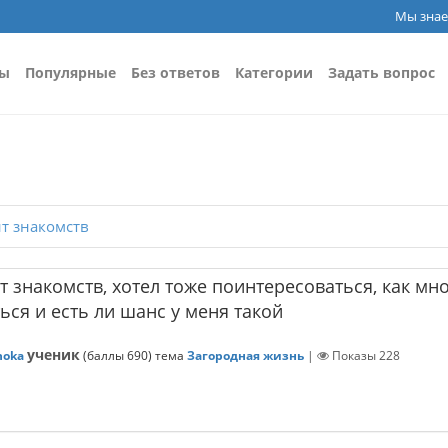
Мы знае
сы
Популярные
Без ответов
Категории
Задать вопрос
т знакомств
йт знакомств, хотел тоже поинтересоваться, как мн
ся и есть ли шанс у меня такой
ученик
noka
(баллы
690
)
тема
Загородная жизнь
|
Показы
228