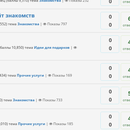
0
рец
(баллы
9,510
)
тема
Знакомства
|
Показы
252
отв
йт знакомств
0
0
,552
)
тема
Знакомства
|
Показы
797
отв
0
0
(баллы
10,850
)
тема
Идеи для подарков
|
отв
0
0
434
)
тема
Прочие услуги
|
Показы
169
отв
0
0
0
)
тема
Знакомства
|
Показы
733
отв
0
0
,010
)
тема
Прочие услуги
|
Показы
185
отв