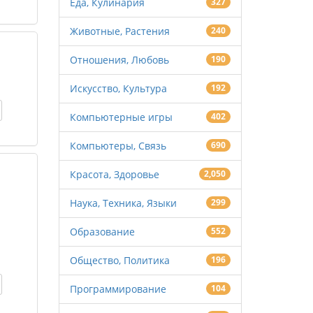
Еда, Кулинария
327
Животные, Растения
240
Отношения, Любовь
190
Искусство, Культура
192
Компьютерные игры
402
Компьютеры, Связь
690
Красота, Здоровье
2,050
Наука, Техника, Языки
299
Образование
552
Общество, Политика
196
Программирование
104