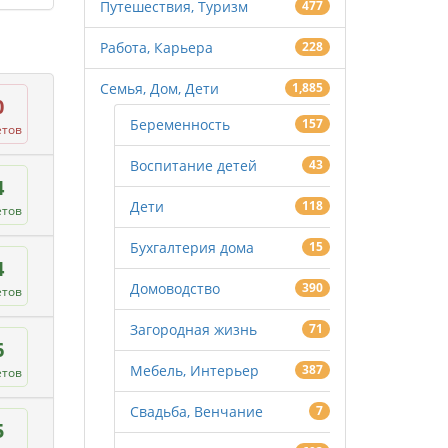
Путешествия, Туризм
477
Работа, Карьера
228
Семья, Дом, Дети
1,885
0
Беременность
157
етов
Воспитание детей
43
4
Дети
118
етов
Бухгалтерия дома
15
4
Домоводство
390
етов
Загородная жизнь
71
6
Мебель, Интерьер
387
етов
Свадьба, Венчание
7
5