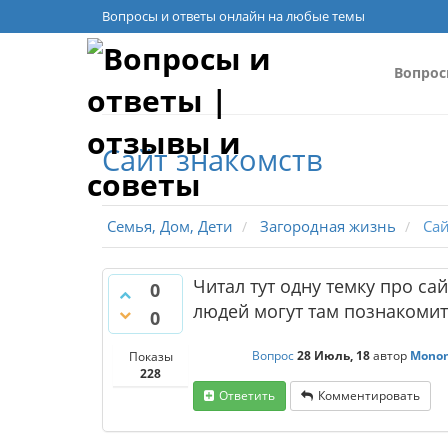
Вопросы и ответы онлайн на любые темы
Вопро
Сайт знакомств
Семья, Дом, Дети
Загородная жизнь
Сай
Читал тут одну темку про са
0
людей могут там познакомить
0
Вопрос
28 Июль, 18
автор
Mono
Показы
228
Ответить
Комментировать