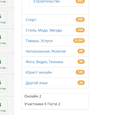
Строительство
693
етов
6
Спорт
259
етов
Стиль, Мода, Звезды
164
4
Товары, Услуги
9,350
етов
Непознанное, Религия
69
4
Фото, Видео, Техника
55
етов
Юрист онлайн
120
5
Другой язык
44
етов
Онлайн
2
4
Участники
0
Гости
2
етов