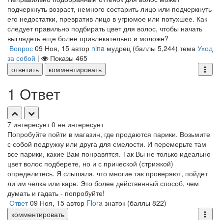
подчеркнуть возраст, немного состарить лицо или подчеркнуть
его недостатки, превратив лицо в угрюмое или потухшее. Как
следует правильно подбирать цвет для волос, чтобы начать
выглядеть еще более привлекательно и моложе?
Вопрос
09 Ноя, 15
автор
nina
мудрец
(баллы
5,244
)
тема
Уход
за собой
|
Показы
465
ответить
комментировать
1 Ответ
7
интересует
0
не интересует
Попробуйте пойти в магазин, где продаются парики. Возьмите
с собой подружку или друга для смелости. И перемерьте там
все парики, какие Вам понравятся. Так Вы не только идеально
цвет волос подберете, но и с прической (стрижкой)
определитесь. Я слышала, что многие так проверяют, пойдет
ли им челка или каре. Это более действенный способ, чем
думать и гадать - попробуйте!
Ответ
09 Ноя, 15
автор
Flora
знаток
(баллы
822
)
комментировать