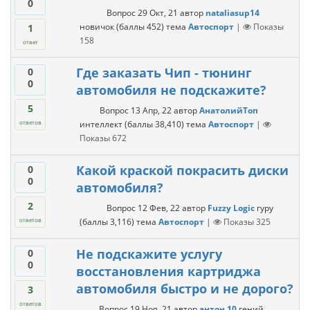
0
Вопрос
29 Окт, 21
автор
nataliasup14
новичок
(баллы
452
)
тема
Автоспорт
|
Показы
1
158
ответ
Где заказать Чип - тюнинг
0
0
автомобиля не подскажите?
5
Вопрос
13 Апр, 22
автор
АнатолийТоп
интеллект
(баллы
38,410
)
тема
Автоспорт
|
ответов
Показы
672
Какой краской покрасить диски
0
0
автомобиля?
2
Вопрос
12 Фев, 22
автор
Fuzzy Logic
гуру
(баллы
3,116
)
тема
Автоспорт
|
Показы
325
ответов
Не подскажите услугу
0
0
восстановления картриджа
автомобиля быстро и не дорого?
3
ответов
Вопрос
19 Ноя, 21
автор
антон 10
гений