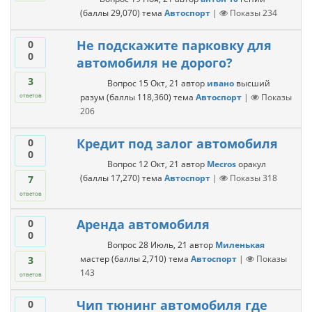
(баллы
29,070
)
тема
Автоспорт
|
Показы
234
Не подскажите парковку для
0
0
автомобиля не дорого?
3
Вопрос
15 Окт, 21
автор
ивано
высший
разум
(баллы
118,360
)
тема
Автоспорт
|
Показы
ответов
206
Кредит под залог автомобиля
0
0
Вопрос
12 Окт, 21
автор
Mecros
оракул
(баллы
17,270
)
тема
Автоспорт
|
Показы
318
7
ответов
Аренда автомобиля
0
0
Вопрос
28 Июль, 21
автор
Миленькая
мастер
(баллы
2,710
)
тема
Автоспорт
|
Показы
3
143
ответов
Чип тюнинг автомобиля где
0