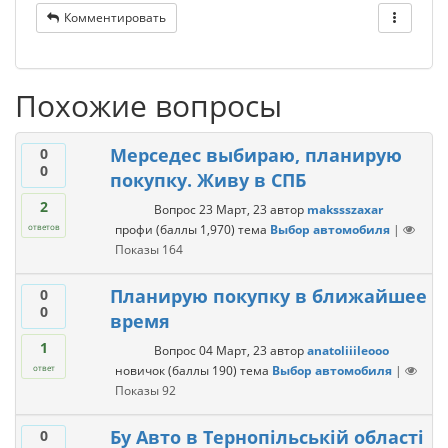
Комментировать
Похожие вопросы
Мерседес выбираю, планирую
0
0
покупку. Живу в СПБ
2
Вопрос
23 Март, 23
автор
makssszaxar
профи
(баллы
1,970
)
тема
Выбор автомобиля
|
ответов
Показы
164
Планирую покупку в ближайшее
0
0
время
1
Вопрос
04 Март, 23
автор
anatoliiileooo
новичок
(баллы
190
)
тема
Выбор автомобиля
|
ответ
Показы
92
Бу Авто в Тернопільській області
0