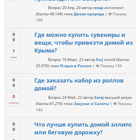
Вопрос
20 Апр, 20
автор
resap
интеллект
(баллы
48,144
)
тема
Дикая природа
|
Показы
169
Где можно купить сувениры и
0
0
вещи, чтобы привезти домой из
Крыма?
1
ответ
Вопрос
16 Март, 23
автор
Serj
гений
(баллы
25,970
)
тема
Отдых в России
|
Показы
139
Где заказать набор из роллов
0
0
домой?
0
Вопрос
24 Май, 22
автор
Saraj
высший разум
(баллы
61,276
)
тема
Закуски и Салаты
|
Показы
ответов
144
Что лучше купить домой эллипс
0
0
или беговую дорожку?