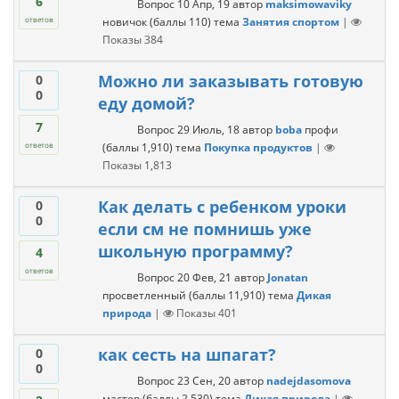
6
Вопрос
10 Апр, 19
автор
maksimowaviky
новичок
(баллы
110
)
тема
Занятия спортом
|
ответов
Показы
384
Можно ли заказывать готовую
0
0
еду домой?
7
Вопрос
29 Июль, 18
автор
boba
профи
(баллы
1,910
)
тема
Покупка продуктов
|
ответов
Показы
1,813
Как делать с ребенком уроки
0
0
если см не помнишь уже
школьную программу?
4
ответов
Вопрос
20 Фев, 21
автор
Jonatan
просветленный
(баллы
11,910
)
тема
Дикая
природа
|
Показы
401
как сесть на шпагат?
0
0
Вопрос
23 Сен, 20
автор
nadejdasomova
мастер
(баллы
2,530
)
тема
Дикая природа
|