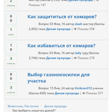
2
Показы
147
ответов
Как защититься от комаров?
0
0
Вопрос
03 Фев, 16
автор
dash
мастер
(баллы
2,492
)
тема
Дикая природа
|
Показы
358
1
ответ
Как избавиться от комаров?
1
0
Вопрос
03 Фев, 16
автор
lady
гуру
(баллы
3,744
)
тема
Дикая природа
|
Показы
278
3
ответов
Выбор газонокосилки для
0
0
участка
3
Вопрос
15 Янв, 24
автор
Unikron312
ученик
(баллы
600
)
тема
Дикая природа
|
Показы
377
ответов
Животные, Растения
Дикая природа
Как выбрать кошечку домой?