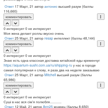
Ответ
17 Март, 21
автор
антонио
высший разум
(баллы
116,660
)
комментировать
0
интересует
0
не интересует
Моя жена делает роллы вкусно очень
Ответ
25 Март, 21
автор
resap
интеллект
(баллы
48,144
)
комментировать
0
интересует
0
не интересует
Знаю есть одна классная доставка китайской еды кременчуг
https://aquarium-sushi.com.ua/ru/shipping-ru
у нас в городе
самая популярная к слову, я раза два на неделе заказываю
Ответ
25 Март, 21
автор
Mitchell
высший разум
(баллы
65,986
)
комментировать
0
интересует
0
не интересует
Суші в нас вся сім'я полюбля............
Ответ
12 Май, 21
автор
Ann25
мудрец
(баллы
8,650
)