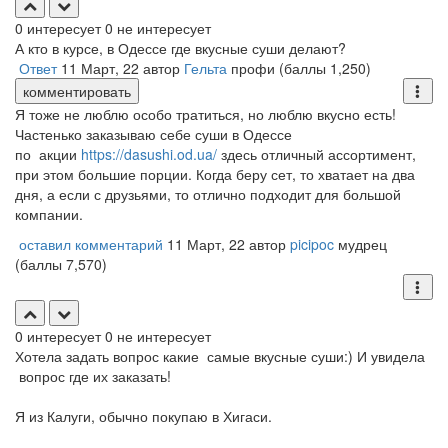
0
интересует
0
не интересует
А кто в курсе, в Одессе где вкусные суши делают?
Ответ
11 Март, 22
автор
Гельта
профи
(баллы
1,250
)
комментировать
Я тоже не люблю особо тратиться, но люблю вкусно есть!
Частенько заказываю себе суши в Одессе
по акции
https://dasushi.od.ua/
здесь отличный ассортимент,
при этом большие порции. Когда беру сет, то хватает на два
дня, а если с друзьями, то отлично подходит для большой
компании.
оставил комментарий
11 Март, 22
автор
picipoc
мудрец
(баллы
7,570
)
0
интересует
0
не интересует
Хотела задать вопрос какие самые вкусные суши:) И увидела
вопрос где их заказать!
Я из Калуги, обычно покупаю в Хигаси.