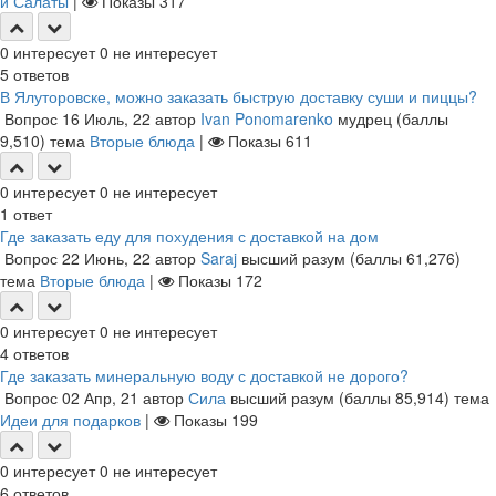
и Салаты
|
Показы
317
0
интересует
0
не интересует
5
ответов
В Ялуторовске, можно заказать быструю доставку суши и пиццы?
Вопрос
16 Июль, 22
автор
Ivan Ponomarenko
мудрец
(баллы
9,510
)
тема
Вторые блюда
|
Показы
611
0
интересует
0
не интересует
1
ответ
Где заказать еду для похудения с доставкой на дом
Вопрос
22 Июнь, 22
автор
Saraj
высший разум
(баллы
61,276
)
тема
Вторые блюда
|
Показы
172
0
интересует
0
не интересует
4
ответов
Где заказать минеральную воду с доставкой не дорого?
Вопрос
02 Апр, 21
автор
Сила
высший разум
(баллы
85,914
)
тема
Идеи для подарков
|
Показы
199
0
интересует
0
не интересует
6
ответов