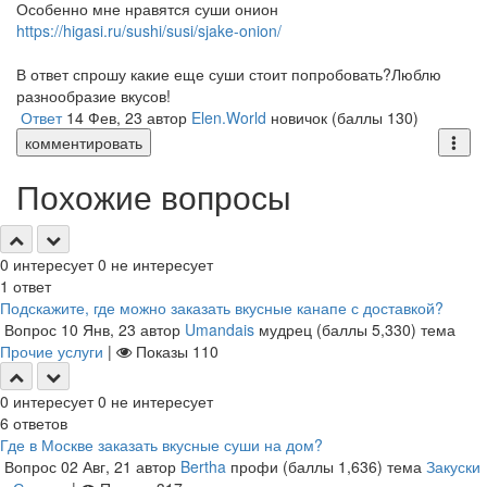
Особенно мне нравятся суши онион
https://higasi.ru/sushi/susi/sjake-onion/
В ответ спрошу какие еще суши стоит попробовать?Люблю
разнообразие вкусов!
Ответ
14 Фев, 23
автор
Elen.World
новичок
(баллы
130
)
комментировать
Похожие вопросы
0
интересует
0
не интересует
1
ответ
Подскажите, где можно заказать вкусные канапе с доставкой?
Вопрос
10 Янв, 23
автор
Umandais
мудрец
(баллы
5,330
)
тема
Прочие услуги
|
Показы
110
0
интересует
0
не интересует
6
ответов
Где в Москве заказать вкусные суши на дом?
Вопрос
02 Авг, 21
автор
Bertha
профи
(баллы
1,636
)
тема
Закуски