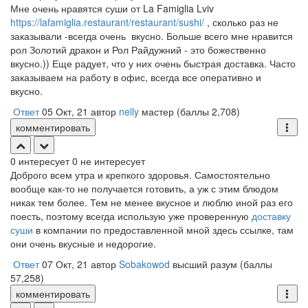
Мне очень нравятся суши от La Famiglia Lviv
https://lafamiglia.restaurant/restaurant/sushi/
, сколько раз не
заказывали -всегда очень вкусно. Больше всего мне нравится
рол Золотий дракон и Рол Райдужний - это божественно
вкусно.)) Еще радует, что у них очень быстрая доставка. Часто
заказываем на работу в офис, всегда все оперативно и
вкусно.
Ответ
05 Окт, 21
автор
nelly
мастер
(баллы
2,708
)
комментировать
0
интересует
0
не интересует
Доброго всем утра и крепкого здоровья. Самостоятельно
вообще как-то не получается готовить, а уж с этим блюдом
никак тем более. Тем не менее вкусное и люблю иной раз его
поесть, поэтому всегда использую уже проверенную
доставку
суши
в компании по предоставленной мной здесь ссылке, там
они очень вкусные и недорогие.
Ответ
07 Окт, 21
автор
Sobakowod
высший разум
(баллы
57,258
)
комментировать