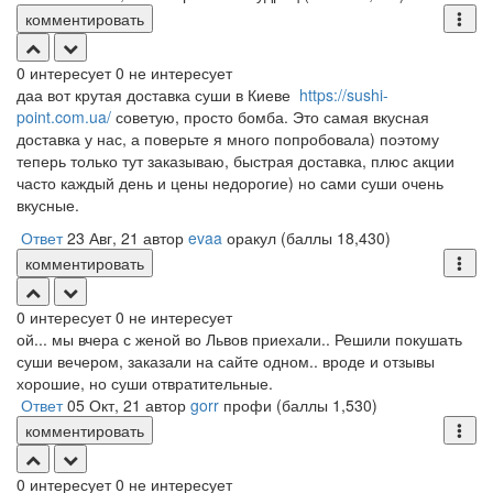
комментировать
0
интересует
0
не интересует
даа вот крутая доставка суши в Киеве
https://sushi-
point.com.ua/
советую, просто бомба. Это самая вкусная
доставка у нас, а поверьте я много попробовала) поэтому
теперь только тут заказываю, быстрая доставка, плюс акции
часто каждый день и цены недорогие) но сами суши очень
вкусные.
Ответ
23 Авг, 21
автор
evaa
оракул
(баллы
18,430
)
комментировать
0
интересует
0
не интересует
ой... мы вчера с женой во Львов приехали.. Решили покушать
суши вечером, заказали на сайте одном.. вроде и отзывы
хорошие, но суши отвратительные.
Ответ
05 Окт, 21
автор
gorr
профи
(баллы
1,530
)
комментировать
0
интересует
0
не интересует