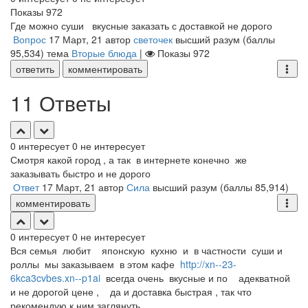
Показы
972
Где можно суши вкусные заказать с доставкой не дорого
Вопрос
17 Март, 21
автор
светочек
высший разум
(баллы
95,534
)
тема
Вторые блюда
|
Показы
972
ответить
комментировать
11 Ответы
0
интересует
0
не интересует
Смотря какой город , а так в интернете конечно же
заказывать быстро и не дорого
Ответ
17 Март, 21
автор
Сила
высший разум
(баллы
85,914
)
комментировать
0
интересует
0
не интересует
Вся семья любит японскую кухню и в частности суши и
роллы мы заказываем в этом кафе
http://xn--23-
6kca3cvbes.xn--p1ai
всегда очень вкусные и по адекватной
и не дорогой цене , да и доставка быстрая , так что
рекомендую к ним заглянуть.