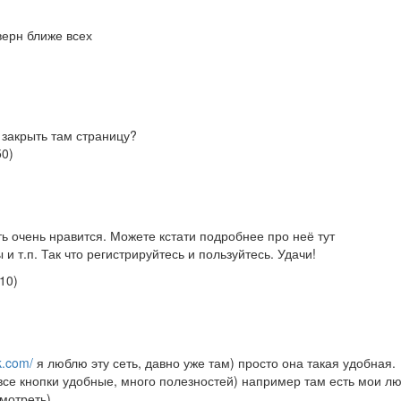
верн ближе всех
к закрыть там страницу?
50
)
ь очень нравится. Можете кстати подробнее про неё тут
 и т.п. Так что регистрируйтесь и пользуйтесь. Удачи!
510
)
vk.com/
я люблю эту сеть, давно уже там) просто она такая удобная.
 все кнопки удобные, много полезностей) например там есть мои 
смотреть)