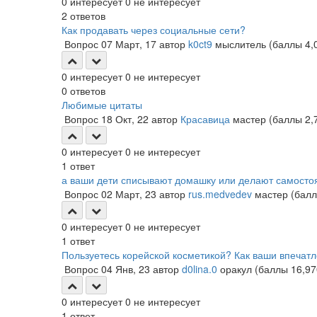
0
интересует
0
не интересует
2
ответов
Как продавать через социальные сети?
Вопрос
07 Март, 17
автор
k0ct9
мыслитель
(баллы
4,
0
интересует
0
не интересует
0
ответов
Любимые цитаты
Вопрос
18 Окт, 22
автор
Красавица
мастер
(баллы
2,
0
интересует
0
не интересует
1
ответ
а ваши дети списывают домашку или делают самосто
Вопрос
02 Март, 23
автор
rus.medvedev
мастер
(бал
0
интересует
0
не интересует
1
ответ
Пользуетесь корейской косметикой? Как ваши впечат
Вопрос
04 Янв, 23
автор
d0lina.0
оракул
(баллы
16,97
0
интересует
0
не интересует
1
ответ