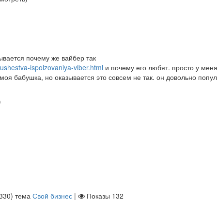
ывается почему же вайбер так
mushestva-ispolzovaniya-viber.html
и почему его любят. просто у мен
моя бабушка, но оказывается это совсем не так. он довольно попу
)
330
)
тема
Свой бизнес
|
Показы
132