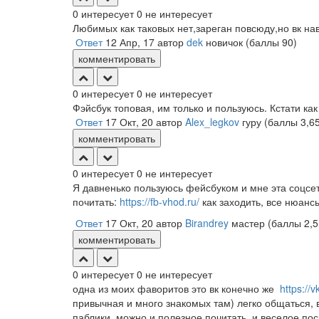
0
интересует
0
не интересует
Любимых как таковых нет,зареган повсюду,но вк на
Ответ
12 Апр, 17
автор
dek
новичок
(баллы
90
)
комментировать
0
интересует
0
не интересует
Фэйсбук топовая, им только и пользуюсь. Кстати ка
Ответ
17 Окт, 20
автор
Alex_legkov
гуру
(баллы
3,6
комментировать
0
интересует
0
не интересует
Я давненько пользуюсь фейсбуком и мне эта соцсет
почитать:
https://fb-vhod.ru/
как заходить, все нюансы
Ответ
17 Окт, 20
автор
Birandrey
мастер
(баллы
2,
комментировать
0
интересует
0
не интересует
одна из моих фаворитов это вк конечно же
https://
привычная и много знакомых там) легко общаться,
паблики, можно и полезное почитать, и веселое по