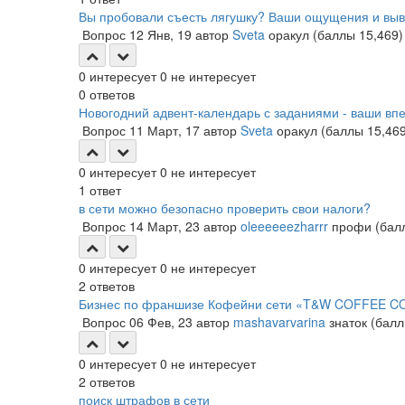
Вы пробовали съесть лягушку? Ваши ощущения и вы
Вопрос
12 Янв, 19
автор
Sveta
оракул
(баллы
15,469
)
0
интересует
0
не интересует
0
ответов
Новогодний адвент-календарь с заданиями - ваши вп
Вопрос
11 Март, 17
автор
Sveta
оракул
(баллы
15,46
0
интересует
0
не интересует
1
ответ
в сети можно безопасно проверить свои налоги?
Вопрос
14 Март, 23
автор
oleeeeeezharrr
профи
(ба
0
интересует
0
не интересует
2
ответов
Бизнес по франшизе Кофейни сети «T&W COFFEE CO.
Вопрос
06 Фев, 23
автор
mashavarvarina
знаток
(бал
0
интересует
0
не интересует
2
ответов
поиск штрафов в сети