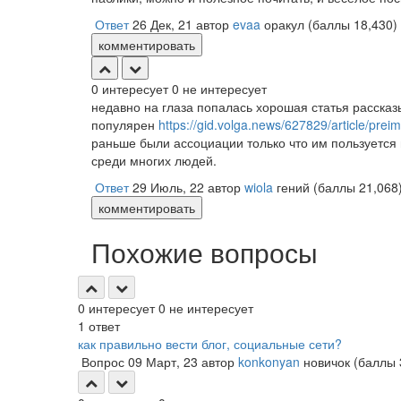
Ответ
26 Дек, 21
автор
evaa
оракул
(баллы
18,430
)
комментировать
0
интересует
0
не интересует
недавно на глаза попалась хорошая статья рассказ
популярен
https://gid.volga.news/627829/article/prei
раньше были ассоциации только что им пользуется 
среди многих людей.
Ответ
29 Июль, 22
автор
wiola
гений
(баллы
21,068
комментировать
Похожие вопросы
0
интересует
0
не интересует
1
ответ
как правильно вести блог, социальные сети?
Вопрос
09 Март, 23
автор
konkonyan
новичок
(баллы