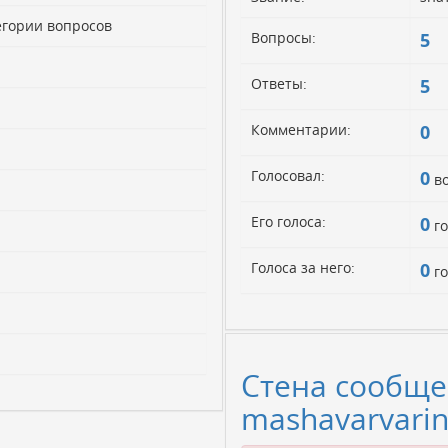
егории вопросов
Вопросы:
5
Ответы:
5
Комментарии:
0
Голосовал:
0
во
Его голоса:
0
го
Голоса за него:
0
го
Стена сообще
mashavarvari