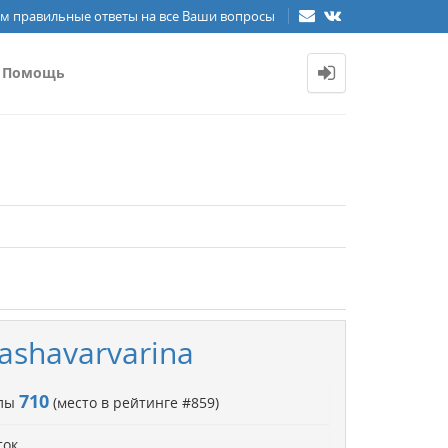
м правильные ответы на все Ваши вопросы
Помощь
ashavarvarina
710
ллы
(место в рейтинге #
859
)
ток