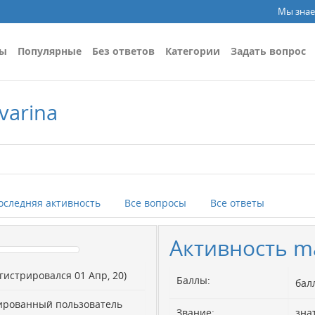
Мы знае
сы
Популярные
Без ответов
Категории
Задать вопрос
varina
оследняя активность
Все вопросы
Все ответы
Активность m
егистрировался 01 Апр, 20)
Баллы:
ба
ированный пользователь
Звание:
зна