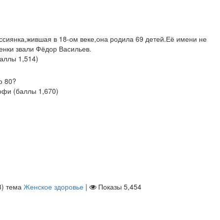
ссиянка,жившая в 18-ом веке,она родила 69 детей.Её имени не
енки звали Фёдор Васильев.
баллы
1,514
)
о 80?
офи
(баллы
1,670
)
3
)
тема
Женское здоровье
|
Показы
5,454