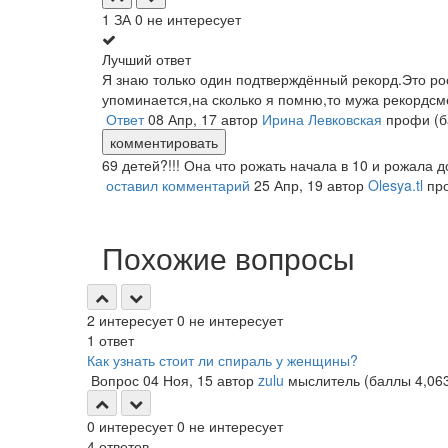
1
ЗА
0
не интересует
Лучший ответ
Я знаю только один подтверждённый рекорд.Это ро
упоминается,на сколько я помню,то мужа рекордсм
Ответ
08 Апр, 17
автор
Ирина Левковская
профи
(
комментировать
69 детей?!!! Она что рожать начала в 10 и рожала д
оставил комментарий
25 Апр, 19
автор
Olesya.tl
пр
Похожие вопросы
2
интересует
0
не интересует
1
ответ
Как узнать стоит ли спираль у женщины?
Вопрос
04 Ноя, 15
автор
zulu
мыслитель
(баллы
4,06
0
интересует
0
не интересует
4
ответов