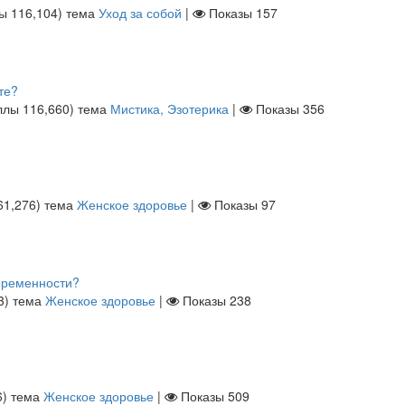
лы
116,104
)
тема
Уход за собой
|
Показы
157
те?
ллы
116,660
)
тема
Мистика, Эзотерика
|
Показы
356
61,276
)
тема
Женское здоровье
|
Показы
97
еременности?
3
)
тема
Женское здоровье
|
Показы
238
6
)
тема
Женское здоровье
|
Показы
509