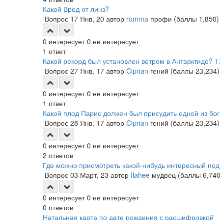
Какой Вред от линз?
Вопрос
17 Янв, 20
автор
romma
профи
(баллы
1,850
)
0
интересует
0
не интересует
1
ответ
Какой рекорд был установлен ветром в Антарктиде? 1
Вопрос
27 Янв, 17
автор
Ciprian
гений
(баллы
23,234
)
0
интересует
0
не интересует
1
ответ
Какой плод Парис должен был присудить одной из бо
Вопрос
28 Янв, 17
автор
Ciprian
гений
(баллы
23,234
)
0
интересует
0
не интересует
2
ответов
Где можно присмотреть какой-нибудь интересный по
Вопрос
03 Март, 23
автор
Ilahee
мудрец
(баллы
6,74
0
интересует
0
не интересует
0
ответов
Натальная карта по дате рождения с расшифровкой