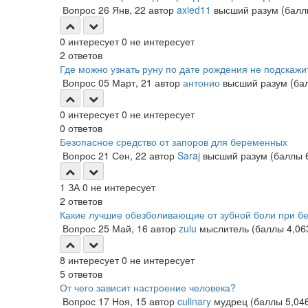
Вопрос
26 Янв, 22
автор
axied11
высший разум
(бал
0
интересует
0
не интересует
2
ответов
Где можно узнать руну по дате рождения не подскажи
Вопрос
05 Март, 21
автор
антонио
высший разум
(ба
0
интересует
0
не интересует
0
ответов
Безопасное средство от запоров для беременных
Вопрос
21 Сен, 22
автор
Saraj
высший разум
(баллы
1
ЗА
0
не интересует
2
ответов
Какие лучшие обезболивающие от зубной боли при б
Вопрос
25 Май, 16
автор
zulu
мыслитель
(баллы
4,06
8
интересует
0
не интересует
5
ответов
От чего зависит настроение человека?
Вопрос
17 Ноя, 15
автор
culinary
мудрец
(баллы
5,04