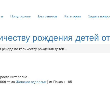
сы
Популярные
Без ответов
Категории
Задать вопро
личеству рождения детей о
 рекорд по количеству рождения детей...
просто интересно .
000
)
тема
Женское здоровье
|
Показы
185