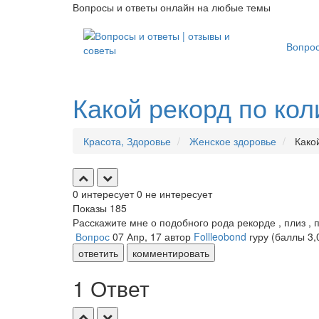
Вопросы и ответы онлайн на любые темы
Вопро
Какой рекорд по ко
Красота, Здоровье
Женское здоровье
Какой
0
интересует
0
не интересует
Показы
185
Расскажите мне о подобного рода рекорде , плиз , 
Вопрос
07 Апр, 17
автор
Follleobond
гуру
(баллы
3,
ответить
комментировать
1 Ответ