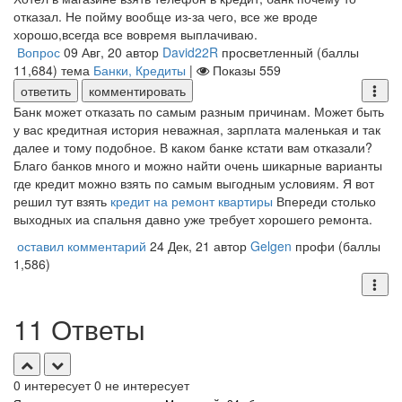
отказал. Не пойму вообще из-за чего, все же вроде
хорошо,всегда все вовремя выплачиваю.
Вопрос
09 Авг, 20
автор
David22R
просветленный
(баллы
11,684
)
тема
Банки, Кредиты
|
Показы
559
ответить
комментировать
Банк может отказать по самым разным причинам. Может быть
у вас кредитная история неважная, зарплата маленькая и так
далее и тому подобное. В каком банке кстати вам отказали?
Благо банков много и можно найти очень шикарные варианты
где кредит можно взять по самым выгодным условиям. Я вот
решил тут взять
кредит на ремонт квартиры
Впереди столько
выходных иа спальня давно уже требует хорошего ремонта.
оставил комментарий
24 Дек, 21
автор
Gelgen
профи
(баллы
1,586
)
11 Ответы
0
интересует
0
не интересует