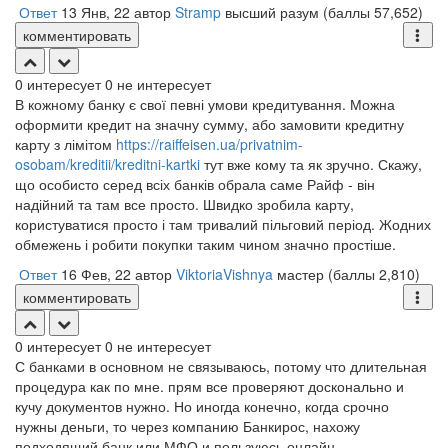
Ответ
13 Янв, 22
автор
Stramp
высший разум
(баллы
57,652
)
комментировать
0
интересует
0
не интересует
В кожному банку є свої певні умови кредитування. Можна
оформити кредит на значну сумму, або замовити кредитну
карту з лімітом
https://raiffeisen.ua/privatnim-
osobam/kreditii/kreditni-kartki
тут вже кому та як зручно. Скажу,
що особисто серед всіх банків обрала саме Райф - він
надійний та там все просто. Швидко зробила карту,
користуватися просто і там тривалий пільговий період. Жодних
обмежень і робити покупки таким чином значно простіше.
Ответ
16 Фев, 22
автор
ViktoriaVishnya
мастер
(баллы
2,810
)
комментировать
0
интересует
0
не интересует
С банками в основном не связываюсь, потому что длительная
процедура как по мне. прям все проверяют досконально и
кучу документов нужно. Но иногда конечно, когда срочно
нужны деньги, то через компанию Банкирос, нахожу
подходящий банк или МФО и пользуюсь онлайн