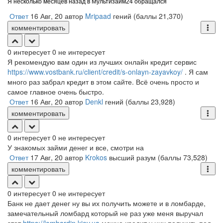
Я несколько месяцев назад в Мультизайм24 обращался
Ответ
16 Авг, 20
автор
Mripaad
гений
(баллы
21,370
)
комментировать
0
интересует
0
не интересует
Я рекомендую вам один из лучших онлайн кредит сервис
https://www.vostbank.ru/client/credit/s-onlayn-zayavkoy/
. Я сам
много раз забрал кредит в этом сайте. Всё очень просто и
самое главное очень быстро.
Ответ
16 Авг, 20
автор
Denkl
гений
(баллы
23,928
)
комментировать
0
интересует
0
не интересует
У знакомых займи денег и все, смотри на
Ответ
17 Авг, 20
автор
Krokos
высший разум
(баллы
73,528
)
комментировать
0
интересует
0
не интересует
Банк не дает денег ну вы их получить можете и в ломбарде,
замечательный ломбард который не раз уже меня выручал