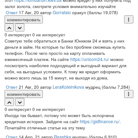
этот
https://lombardin.kiev.ua
можно кредит у них получить под
залог золота, смотрите условия внимательно изучайте
Ответ
17 Авг, 20
автор
Gorratsio
оракул
(баллы
19,078
)
комментировать
0
интересует
0
не интересует
Советую тебе обратиться в Банки Юником 24 и взять у них
деньги в займ. На которые ты без проблем сможешь купить
телефон. После чего просто на карту оплачивать
ежемесячный платеж. На сайте
https://unicom24.ru/
можно
посмотреть наиболее подходящий и выгодный вариант для
себя, на выгодных условиях. К тому же кредит оформить
можно всего лишь за 15 минут, не выходя из дома.
Ответ
21 Авг, 20
автор
LeraKotelnikova
мудрец
(баллы
7,284
)
комментировать
0
интересует
0
не интересует
Иногда так бывает, потому что может быть испорчена
кредитная история. Зайдите на сайт
https://gidfinance.ru/
.
Почитайте отличные статьи на эту тему
Ответ
14 Апр, 21
автор
Reashka
мудрец
(баллы
6,910
)