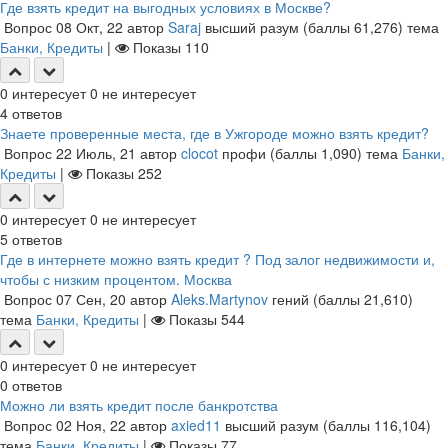
Где взять кредит на выгодных условиях в Москве?
Вопрос
08 Окт, 22
автор
Saraj
высший разум
(баллы
61,276
)
тема
Банки, Кредиты
|
Показы
110
0
интересует
0
не интересует
4
ответов
Знаете проверенные места, где в Ужгороде можно взять кредит?
Вопрос
22 Июль, 21
автор
clocot
профи
(баллы
1,090
)
тема
Банки,
Кредиты
|
Показы
252
0
интересует
0
не интересует
5
ответов
Где в интернете можно взять кредит ? Под залог недвижимости и,
чтобы с низким процентом. Москва
Вопрос
07 Сен, 20
автор
Aleks.Martynov
гений
(баллы
21,610
)
тема
Банки, Кредиты
|
Показы
544
0
интересует
0
не интересует
0
ответов
Можно ли взять кредит после банкротства
Вопрос
02 Ноя, 22
автор
axied11
высший разум
(баллы
116,104
)
тема
Банки, Кредиты
|
Показы
77