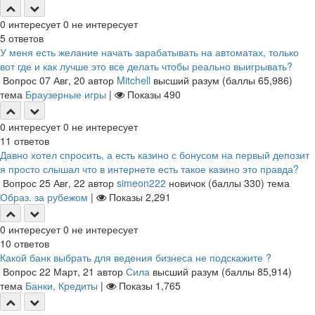
0
интересует
0
не интересует
5
ответов
У меня есть желание начать зарабатывать на автоматах, только
вот где и как лучше это все делать чтобы реально выигрывать?
Вопрос
07 Авг, 20
автор
Mitchell
высший разум
(баллы
65,986
)
тема
Браузерные игры
|
Показы
490
0
интересует
0
не интересует
11
ответов
Давно хотел спросить, а есть казино с бонусом на первый депозит
я просто слышал что в интернете есть такое казино это правда?
Вопрос
25 Авг, 22
автор
simeon222
новичок
(баллы
330
)
тема
Образ. за рубежом
|
Показы
2,291
0
интересует
0
не интересует
10
ответов
Какой банк выбрать для ведения бизнеса не подскажите ?
Вопрос
22 Март, 21
автор
Сила
высший разум
(баллы
85,914
)
тема
Банки, Кредиты
|
Показы
1,765