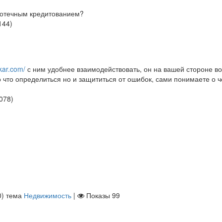
потечным кредитованием?
144
)
ekar.com/
с ним удобнее взаимодействовать, он на вашей стороне во
о что определиться но и защититься от ошибок, сами понимаете о ч
078
)
0
)
тема
Недвижимость
|
Показы
99