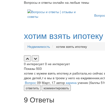
Вопросы и ответы онлайн на любые темы
Вопро
хотим взять ипотеку
Недвижимость
хотим взять ипотеку
0
интересует
0
не интересует
Показы
503
хотим с мужем взять ипотеку,я работала,но сейчас 
двое детей,т е мы в троем у него на еждивеннии,ес
Вопрос
09 Март, 17
автор
карина
ученик
(баллы
51
ответить
комментировать
9 Ответы