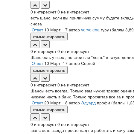
0
интересует
0
не интересует
есть шанс, если вы приличную сумму будете вкладыв
снова
Ответ
10 Март, 17
автор
veryelena
гуру
(баллы
3,89
комментировать
0
интересует
0
не интересует
Шанс есть у всех , но стоит ли "лезть" в такую дол
Ответ
10 Март, 17
автор
Сергей
комментировать
0
интересует
0
не интересует
Шансы есть всегда. Только вам нужно трезво оцени
нужную часть в банк. Только просчитав все за и про
Ответ
29 Март, 18
автор
Эдуард
профи
(баллы
1,2
комментировать
0
интересует
0
не интересует
шанс есть всегда просто над ни работать и хочу в