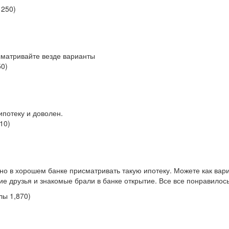
ы
250
)
ссматривайте везде варианты
50
)
 ипотеку и доволен.
510
)
жно в хорошем банке присматривать такую ипотеку. Можете как вар
ие друзья и знакомые брали в банке открытие. Все все понравилось
ллы
1,870
)