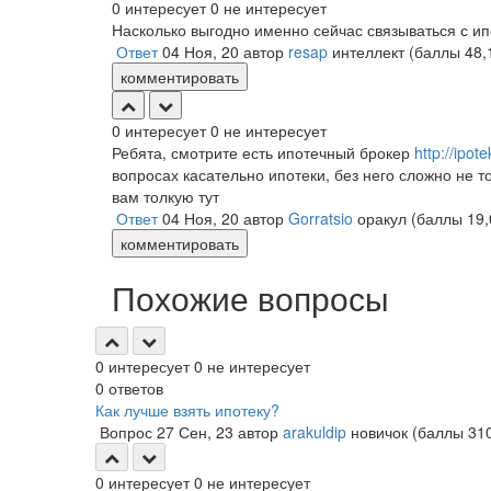
0
интересует
0
не интересует
Насколько выгодно именно сейчас связываться с и
Ответ
04 Ноя, 20
автор
resap
интеллект
(баллы
48,
комментировать
0
интересует
0
не интересует
Ребята, смотрите есть ипотечный брокер
http://ipot
вопросах касательно ипотеки, без него сложно не т
вам толкую тут
Ответ
04 Ноя, 20
автор
Gorratsio
оракул
(баллы
19,
комментировать
Похожие вопросы
0
интересует
0
не интересует
0
ответов
Как лучше взять ипотеку?
Вопрос
27 Сен, 23
автор
arakuldip
новичок
(баллы
31
0
интересует
0
не интересует