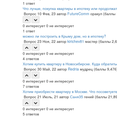
1
ответ
Что лучше, покупка квартиры в ипотеку или продолжа
Вопрос
10 Фев, 23
автор
FutureComm
оракул
(баллы
0
интересует
0
не интересует
1
ответ
можно ли построить в Крыму дом, но в ипотеку?
Вопрос
23 Ноя, 22
автор
kirichev81
мастер
(баллы
2,
0
интересует
0
не интересует
4
ответов
Хотим купить квартиру в Новосибирске. Куда обратить
Вопрос
30 Май, 22
автор
Redria
мудрец
(баллы
9,476
0
интересует
0
не интересует
7
ответов
Хотим приобрести квартиру в Москве. Что посоветует
Вопрос
21 Июль, 21
автор
Саня35
гений
(баллы
21,8
0
интересует
0
не интересует
5
ответов