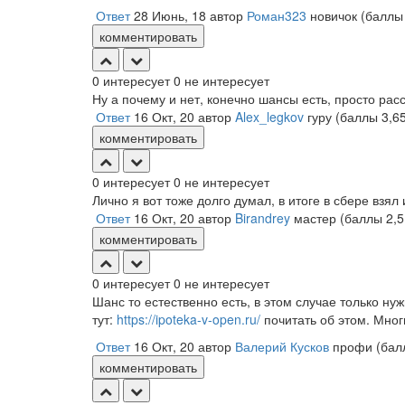
Ответ
28 Июнь, 18
автор
Роман323
новичок
(балл
комментировать
0
интересует
0
не интересует
Ну а почему и нет, конечно шансы есть, просто ра
Ответ
16 Окт, 20
автор
Alex_legkov
гуру
(баллы
3,6
комментировать
0
интересует
0
не интересует
Лично я вот тоже долго думал, в итоге в сбере взял
Ответ
16 Окт, 20
автор
Birandrey
мастер
(баллы
2,
комментировать
0
интересует
0
не интересует
Шанс то естественно есть, в этом случае только ну
тут:
https://ipoteka-v-open.ru/
почитать об этом. Мног
Ответ
16 Окт, 20
автор
Валерий Кусков
профи
(ба
комментировать