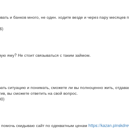
ать и банков много, не один. ходите везде и через пару месяцев 
6
)
говую яму? Не стоит связываться с таким займом.
вать ситуацию и понимать, сможете ли вы полноценно жить, отдава
тив, вы сможете ответить на свой вопрос.
30
)
ам помочь скидываю сайт по одекватным ценам
https://kazan.pinskdre