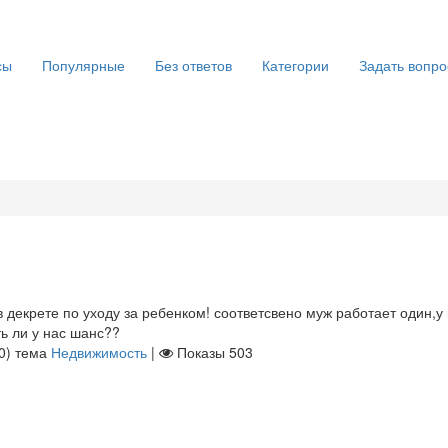
сы
Популярные
Без ответов
Категории
Задать вопро
в декрете по уходу за ребенком! соответсвено муж работает один,у
ть ли у нас шанс??
0
)
тема
Недвижимость
|
Показы
503