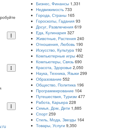
Бизнес, Финансы
1,331
Недвижимость
733
Города, Страны
165
пробуйте
Гороскопы, Гадания
93
Досуг, Развлечения
619
Еда, Кулинария
327
Животные, Растения
240
Отношения, Любовь
190
Искусство, Культура
192
Компьютерные игры
402
Компьютеры, Связь
690
Красота, Здоровье
2,050
Наука, Техника, Языки
299
Образование
552
Общество, Политика
196
я
Программирование
104
Путешествия, Туризм
477
Работа, Карьера
228
Семья, Дом, Дети
1,885
Спорт
259
Стиль, Мода, Звезды
164
Товары, Услуги
9,350
v.ru