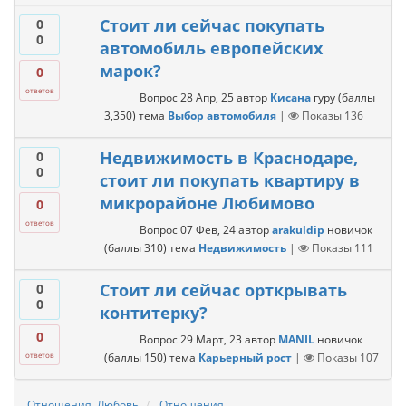
Стоит ли сейчас покупать
0
0
автомобиль европейских
марок?
0
ответов
Вопрос
28 Апр, 25
автор
Кисана
гуру
(баллы
3,350
)
тема
Выбор автомобиля
|
Показы
136
Недвижимость в Краснодаре,
0
0
стоит ли покупать квартиру в
микрорайоне Любимово
0
ответов
Вопрос
07 Фев, 24
автор
arakuldip
новичок
(баллы
310
)
тема
Недвижимость
|
Показы
111
Стоит ли сейчас орткрывать
0
0
контитерку?
0
Вопрос
29 Март, 23
автор
MANIL
новичок
(баллы
150
)
тема
Карьерный рост
|
Показы
107
ответов
Отношения, Любовь
Отношения