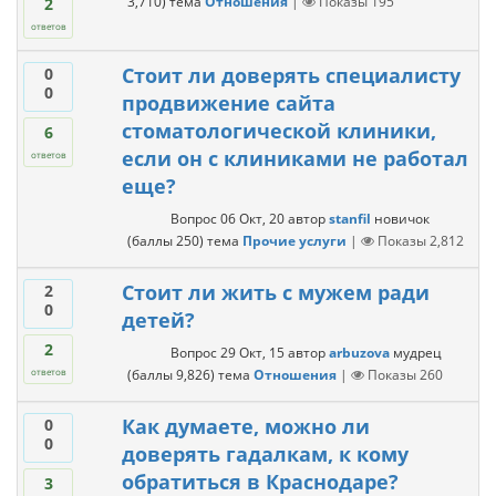
3,710
)
тема
Отношения
|
Показы
195
2
ответов
Стоит ли доверять специалисту
0
0
продвижение сайта
стоматологической клиники,
6
если он с клиниками не работал
ответов
еще?
Вопрос
06 Окт, 20
автор
stanfil
новичок
(баллы
250
)
тема
Прочие услуги
|
Показы
2,812
Стоит ли жить с мужем ради
2
0
детей?
2
Вопрос
29 Окт, 15
автор
arbuzova
мудрец
(баллы
9,826
)
тема
Отношения
|
Показы
260
ответов
Как думаете, можно ли
0
0
доверять гадалкам, к кому
обратиться в Краснодаре?
3