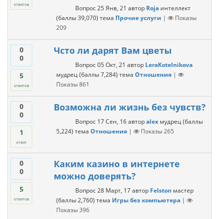
ответов
Вопрос
25 Янв, 21
автор
Roja
интеллект
(баллы
39,070
)
тема
Прочие услуги
|
Показы
209
Чсто ли дарят Вам цветы
0
0
Вопрос
05 Окт, 21
автор
LeraKotelnikova
мудрец
(баллы
7,284
)
тема
Отношения
|
5
Показы
861
ответов
Возможна ли жизнь без чувств?
0
0
Вопрос
17 Сен, 16
автор
alex
мудрец
(баллы
5,224
)
тема
Отношения
|
Показы
265
1
ответ
Каким казино в интернете
0
0
можно доверять?
5
Вопрос
28 Март, 17
автор
Felston
мастер
(баллы
2,760
)
тема
Игры без компьютера
|
ответов
Показы
396