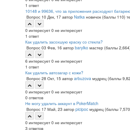
1
ответ
10148 и 99636, что за приложения расходуют батарею
Вопрос
10 Дек, 17
автор
Natka
новичок
(баллы
110
)
т
0
интересует
0
не интересует
1
ответ
Как удалить засохшую краску со стекла?
Вопрос
03 Фев, 16
автор
barylko
мастер
(баллы
2,664
6
интересует
0
не интересует
1
ответ
Как удалить автозагар с кожи?
Вопрос
28 Окт, 15
автор
arbuzova
мудрец
(баллы
9,8
0
интересует
0
не интересует
0
ответов
Не могу удалить аккаунт в PokerMatch
Вопрос
17 Май, 23
автор
picipoc
мудрец
(баллы
7,570
0
интересует
0
не интересует
3
ответов