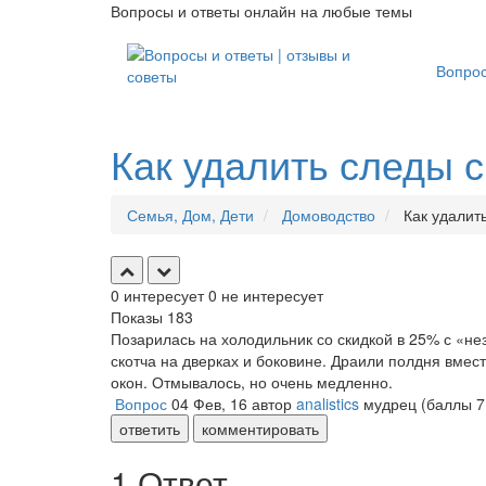
Вопросы и ответы онлайн на любые темы
Вопро
Как удалить следы с
Семья, Дом, Дети
Домоводство
Как удалить
0
интересует
0
не интересует
Показы
183
Позарилась на холодильник со скидкой в 25% с «н
скотча на дверках и боковине. Драили полдня вмест
окон. Отмывалось, но очень медленно.
Вопрос
04 Фев, 16
автор
analistics
мудрец
(баллы
7
ответить
комментировать
1 Ответ