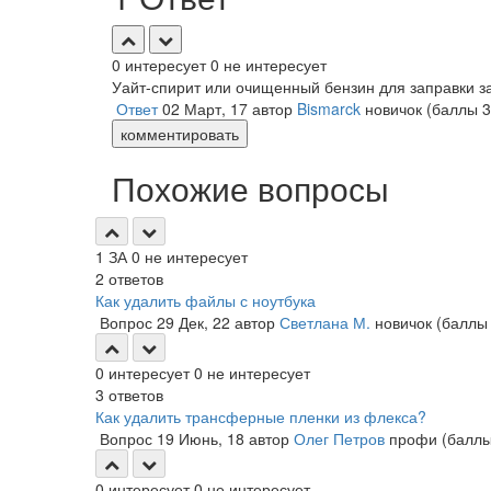
0
интересует
0
не интересует
Уайт-спирит или очищенный бензин для заправки з
Ответ
02 Март, 17
автор
Bismarck
новичок
(баллы
3
комментировать
Похожие вопросы
1
ЗА
0
не интересует
2
ответов
Как удалить файлы с ноутбука
Вопрос
29 Дек, 22
автор
Светлана М.
новичок
(балл
0
интересует
0
не интересует
3
ответов
Как удалить трансферные пленки из флекса?
Вопрос
19 Июнь, 18
автор
Олег Петров
профи
(балл
0
интересует
0
не интересует