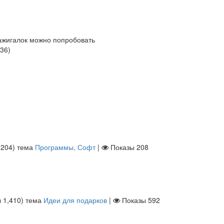
ажигалок можно попробовать
36
)
ы
204
)
тема
Программы, Софт
|
Показы
208
ы
1,410
)
тема
Идеи для подарков
|
Показы
592