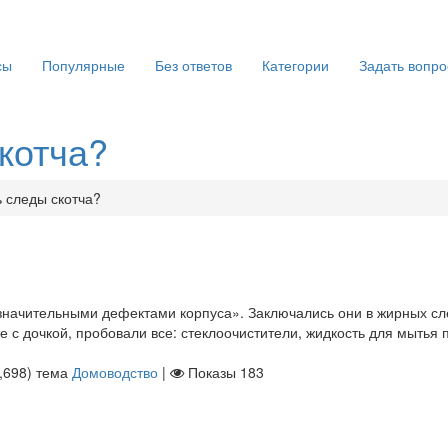
сы
Популярные
Без ответов
Категории
Задать вопро
котча?
 следы скотча?
езначительными дефектами корпуса». Заключались они в жирных сл
е с дочкой, пробовали все: стеклоочистители, жидкость для мытья 
,698
)
тема
Домоводство
|
Показы
183