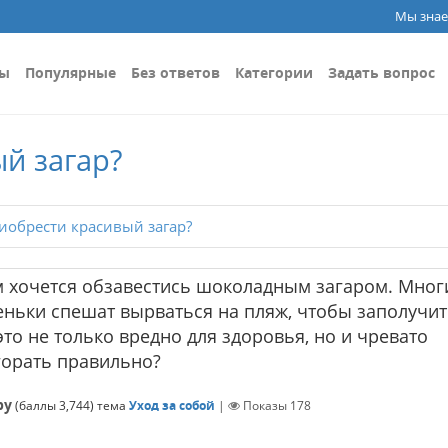
Мы знае
сы
Популярные
Без ответов
Категории
Задать вопрос
й загар?
иобрести красивый загар?
м хочется обзавестись шоколадным загаром. Мног
деньки спешат вырваться на пляж, чтобы заполучи
это не только вредно для здоровья, но и чревато
агорать правильно?
ру
(баллы
3,744
)
тема
Уход за собой
|
Показы
178