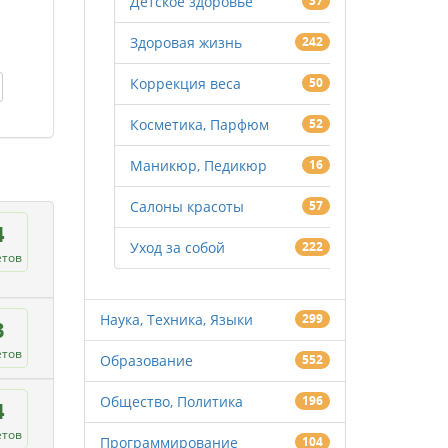
Детское здоровье
37
Здоровая жизнь
242
Коррекция веса
50
Косметика, Парфюм
52
Маникюр, Педикюр
16
Салоны красоты
57
4
Уход за собой
222
етов
Наука, Техника, Языки
299
3
етов
Образование
552
Общество, Политика
196
4
етов
Программирование
104