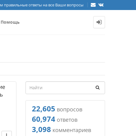
м правильные ответы на все Ваши вопросы
Помощь
ие
ть
22,605
вопросов
60,974
ответов
3,098
комментариев