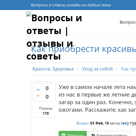
Вопросы и ответы онлайн на любые темы
Вопро
Как приобрести красивы
Красота, Здоровье
Уход за собой
Как пр
Уже в самом начале лета на
0
из нас в первые же летние 
0
загар за один раз. Конечно, 
Показы
ожогами. Расскажите, как з
178
гу
Вопрос
03 Фев, 16
автор
lady
Ответить
Комментировать