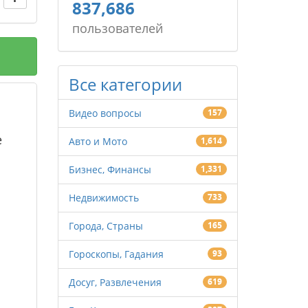
837,686
пользователей
Все категории
Видео вопросы
157
е
Авто и Мото
1,614
Бизнес, Финансы
1,331
Недвижимость
733
Города, Страны
165
Гороскопы, Гадания
93
Досуг, Развлечения
619