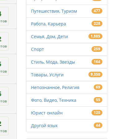
Путешествия, Туризм
477
4
етов
Работа, Карьера
228
Семья, Дом, Дети
1,885
2
етов
Спорт
259
Стиль, Мода, Звезды
164
5
етов
Товары, Услуги
9,350
Непознанное, Религия
69
6
Фото, Видео, Техника
55
етов
Юрист онлайн
120
2
Другой язык
44
етов