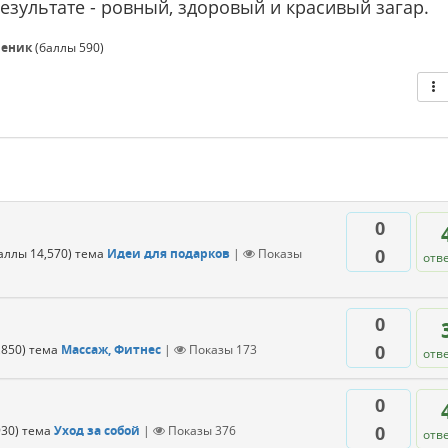
результате - ровный, здоровый и красивый загар.
ченик
(баллы
590
)
0
0
баллы
14,570
)
тема
Идеи для подарков
|
Показы
отв
0
0
,850
)
тема
Массаж, Фитнес
|
Показы
173
отв
0
0
930
)
тема
Уход за собой
|
Показы
376
отв