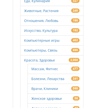
Еда, Кулинария
327
Животные, Растения
240
Отношения, Любовь
190
Искусство, Культура
192
Компьютерные игры
402
Компьютеры, Связь
690
Красота, Здоровье
2,050
Массаж, Фитнес
477
Болезни, Лекарства
241
Врачи, Клиники
590
Женское здоровье
56