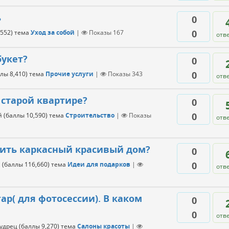
ь
0
0
,552
)
тема
Уход за собой
|
Показы
167
отв
букет?
0
0
ллы
8,410
)
тема
Прочие услуги
|
Показы
343
отв
 старой квартире?
0
0
й
(баллы
10,590
)
тема
Строительство
|
Показы
отв
оить каркасный красивый дом?
0
0
м
(баллы
116,660
)
тема
Идеи для подарков
|
отв
р( для фотосессии). В каком
0
0
отв
удрец
(баллы
9,270
)
тема
Салоны красоты
|