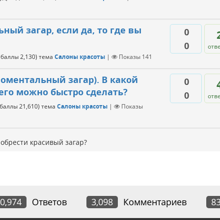
ый загар, если да, то где вы
0
0
отв
(баллы
2,130
)
тема
Салоны красоты
|
Показы
141
оментальный загар). В какой
0
 его можно быстро сделать?
0
отв
(баллы
21,610
)
тема
Салоны красоты
|
Показы
обрести красивый загар?
0,974
Ответов
3,098
Комментариев
8