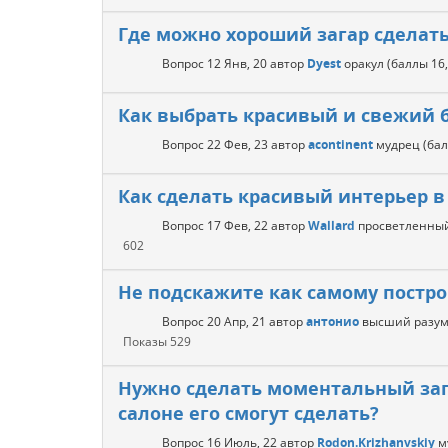
Где можно хороший загар сделат
Вопрос
12 Янв, 20
автор
Dyest
оракул
(баллы
16
Как выбрать красивый и свежий 
Вопрос
22 Фев, 23
автор
acontinent
мудрец
(ба
Как сделать красивый интерьер в
Вопрос
17 Фев, 22
автор
Wallard
просветленны
602
Не подскажите как самому постр
Вопрос
20 Апр, 21
автор
антонио
высший разу
Показы
529
Нужно сделать моментальный зага
салоне его смогут сделать?
Вопрос
16 Июль, 22
автор
Rodon.Krizhanvskiy
м