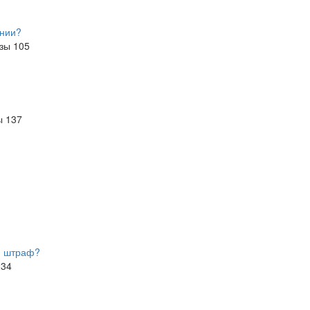
ении?
азы
105
ы
137
й штраф?
234