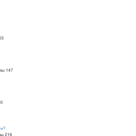
63
азы
147
60
те?
зы
216