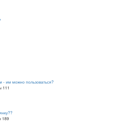
?
и - им можно пользоваться?
зы
111
янку??
ы
189