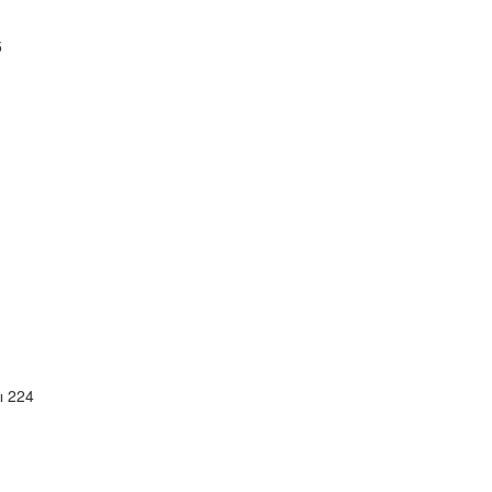
5
ы
224