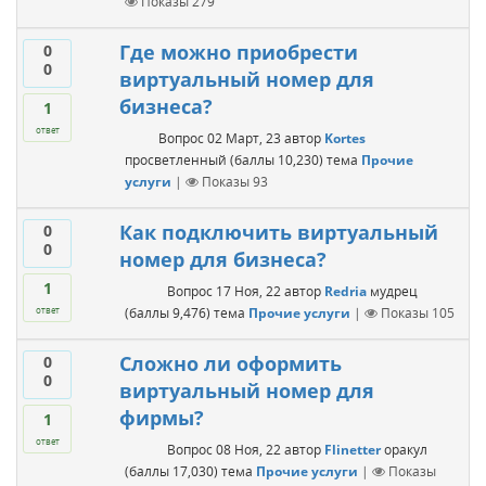
Показы
279
Где можно приобрести
0
0
виртуальный номер для
бизнеса?
1
ответ
Вопрос
02 Март, 23
автор
Kortes
просветленный
(баллы
10,230
)
тема
Прочие
услуги
|
Показы
93
Как подключить виртуальный
0
0
номер для бизнеса?
1
Вопрос
17 Ноя, 22
автор
Redria
мудрец
(баллы
9,476
)
тема
Прочие услуги
|
Показы
105
ответ
Сложно ли оформить
0
0
виртуальный номер для
фирмы?
1
ответ
Вопрос
08 Ноя, 22
автор
Flinetter
оракул
(баллы
17,030
)
тема
Прочие услуги
|
Показы