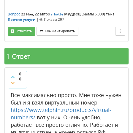
мудрец
Вопрос
22 Ноя, 22
автор
s_katty
(баллы
6,330
)
тема
Прочие услуги
|
Показы
297
Ответить
Комментировать
1 Ответ
0
0
Все максимально просто. Мне тоже нужен
был и я взял виртуальный номер
https://www.telphin.ru/products/virtual-
numbers/
вот у них. Очень удобно,
работает все просто отлично. Работает и
из других стран, а номер остался РФ.