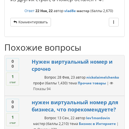
Ответ
22 Ноя, 22
автор
vlad8e
мастер
(баллы
2,670
)
Комментировать
Похожие вопросы
Нужен виртуальный номер и
0
0
срочно
1
Вопрос
28 Фев, 23
автор
nickolaimelchenko
профи
(баллы
1,430
)
тема
Прочие товары
|
ответ
Показы
94
нужен виртуальный номер для
0
0
бизнеса, что порекомендуете?
1
Вопрос
13 Сен, 22
автор
lev1mordovin
мастер
(баллы
2,210
)
тема
Бизнес в Интернете
|
ответ