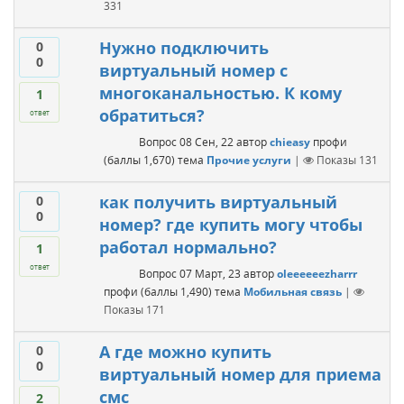
331
Нужно подключить
0
0
виртуальный номер с
многоканальностью. К кому
1
обратиться?
ответ
Вопрос
08 Сен, 22
автор
chieasy
профи
(баллы
1,670
)
тема
Прочие услуги
|
Показы
131
как получить виртуальный
0
0
номер? где купить могу чтобы
работал нормально?
1
ответ
Вопрос
07 Март, 23
автор
oleeeeeezharrr
профи
(баллы
1,490
)
тема
Мобильная связь
|
Показы
171
А где можно купить
0
0
виртуальный номер для приема
смс
2