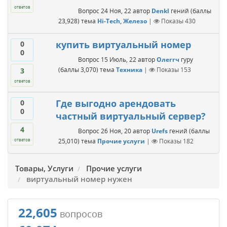
ответов
Вопрос
24 Ноя, 22
автор
Denkl
гений
(баллы
23,928
)
тема
Hi-Tech, Железо
|
Показы
430
купить виртуальный номер
0
0
Вопрос
15 Июль, 22
автор
Олеггч
гуру
(баллы
3,070
)
тема
Техника
|
Показы
153
3
ответов
Где выгодно арендовать
0
0
частный виртуальный сервер?
4
Вопрос
26 Ноя, 20
автор
Urefs
гений
(баллы
25,010
)
тема
Прочие услуги
|
Показы
182
ответов
Товары, Услуги
Прочие услуги
виртуальный номер нужен
22,605
вопросов