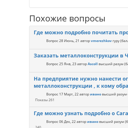
Похожие вопросы
Где можно подробно почитать пр
Вопрос
28 Июнь, 21
автор
vmerezhkov
гуру
(ба
Заказать металлоконструкции в 
Вопрос
25 Янв, 23
автор
Ascoll
высший разум
(
На предприятие нужно нанести о
металлоконструкции , к кому обр
Вопрос
17 Март, 22
автор
ивано
высший разум
Показы
261
Где можно узнать подробно о Сага
Вопрос
06 Дек, 22
автор
ивано
высший разум
(
240