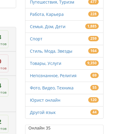
Путешествия, Туризм
477
Работа, Карьера
228
Семья, Дом, Дети
1,885
3
Спорт
259
етов
Стиль, Мода, Звезды
164
0
Товары, Услуги
9,350
етов
Непознанное, Религия
69
4
Фото, Видео, Техника
55
етов
Юрист онлайн
120
Другой язык
44
2
Онлайн
35
етов