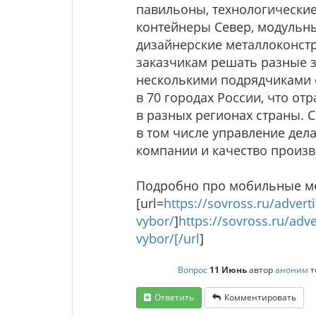
павильоны, технологически
контейнеры Север, модульны
дизайнерские металлоконстр
заказчикам решать разные з
несколькими подрядчиками 
в 70 городах России, что о
в разных регионах страны. 
в том числе управление дел
компании и качество произ
Подробно про мобильные ме
[url=
https://sovross.ru/adver
vybor/
]
https://sovross.ru/adv
vybor/[/url
]
Вопрос
11 Июнь
автор
аноним
т
Ответить
Комментировать