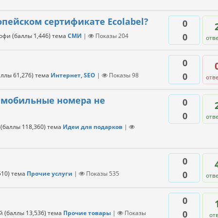
опейском сертификате Ecolabel?
0
0
офи
(баллы
1,446
)
тема
СМИ
|
Показы
204
отв
0
0
аллы
61,276
)
тема
Интернет, SEO
|
Показы
98
отв
 мобильные номера не
0
0
отв
(баллы
118,360
)
тема
Идеи для подарков
|
0
0
510
)
тема
Прочие услуги
|
Показы
535
отв
0
0
й
(баллы
13,536
)
тема
Прочие товары
|
Показы
от