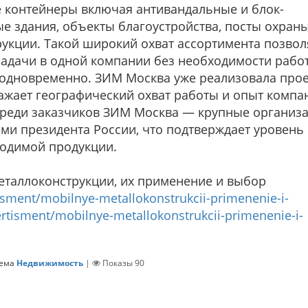
е контейнеры включая антивандальные и блок-
е здания, объекты благоустройства, посты охраны
укции. Такой широкий охват ассортимента позвол
адачи в одной компании без необходимости рабо
одновременно. ЗИМ Москва уже реализовала про
тражает географический охват работы и опыт компа
Среди заказчиков ЗИМ Москва — крупные организа
ами президента России, что подтверждает уровень
водимой продукции.
таллоконструкции, их применение и выбор
tisment/mobilnye-metallokonstrukcii-primenenie-i-
ertisment/mobilnye-metallokonstrukcii-primenenie-i-
ема
Недвижимость
|
Показы
90