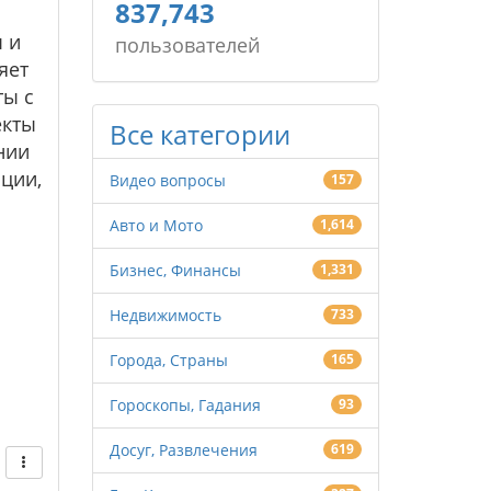
837,743
 и
пользователей
яет
ты с
екты
Все категории
нии
ции,
Видео вопросы
157
Авто и Мото
1,614
Бизнес, Финансы
1,331
Недвижимость
733
Города, Страны
165
Гороскопы, Гадания
93
Досуг, Развлечения
619