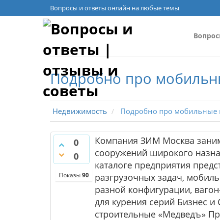
Вопросы и ответы онлайн на любые темы
Вопро
Подробно про мобильн
Недвижимость
Подробно про мобильные 
Компания ЗИМ Москва заним
0
сооружений широкого назнач
0
каталоге предприятия пред
Показы
90
разгрузочных задач, мобил
разной конфигурации, вагон
для курения серий Бизнес и
строительные «Медведъ» Про