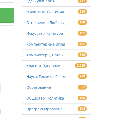
Еда, Кулинария
327
Животные, Растения
240
Отношения, Любовь
190
Искусство, Культура
192
Компьютерные игры
402
ы
Компьютеры, Связь
690
Красота, Здоровье
2,050
Наука, Техника, Языки
299
Образование
552
Общество, Политика
196
Программирование
104