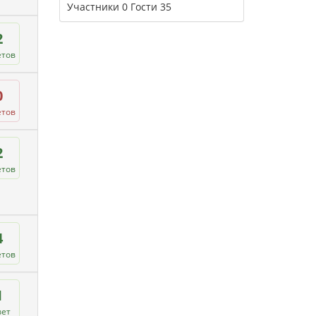
Участники
0
Гости
35
2
етов
0
етов
2
етов
4
етов
1
вет